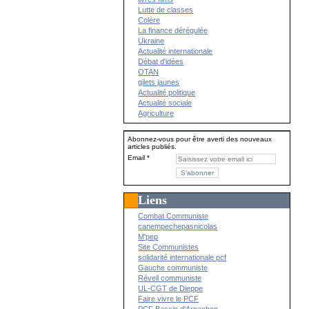
Lutte de classes
Colère
La finance dérégulée
Ukraine
Actualité internationale
Débat d'idées
OTAN
gilets jaunes
Actualité politique
Actualité sociale
Agriculture
Abonnez-vous pour être averti des nouveaux
articles publiés.
Email
Liens
Combat Communiste
canempechepasnicolas
M'pep
Site Communistes
solidarité internationale pcf
Gauche communiste
Réveil communiste
UL-CGT de Dieppe
Faire vivre le PCF
PCF Bassin d'Arcachon