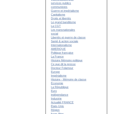
services publics
communistes
Guerre et impérialisme
Capitalisme
Droits et libertés
Le grand banditisme
La CGT
Les transnationales
social
Libertés et guerre de classe
Santé & action sociale
Internationalisme
AMERIQUE
Politique française
La France
Histoire Mémoire politique
Ce que dit la presse
Docteur Folamour
Europe
Impérialisme
Histoire - Mémoire de classe
Economie
La République
Euro
indépendance
Industrie
Actualité FRANCE
Etats-Unis
Région
livres films