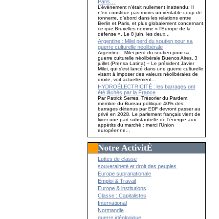
Paris…
L’événement n’était nullement inattendu. Il
n’en constitue pas moins un véritable coup de
tonnerre, d’abord dans les relations entre
Berlin et Paris, et plus globalement concernant
ce que Bruxelles nomme « l’Europe de la
défense ». Le 8 juin, les deux...
Argentine : Milei perd du soutien pour sa
guerre culturelle néolibérale
Argentine : Milei perd du soutien pour sa
guerre culturelle néolibérale Buenos Aires, 3
juillet (Prensa Latina) – Le président Javier
Milei, qui s'est lancé dans une guerre culturelle
visant à imposer des valeurs néolibérales de
droite, voit actuellement...
HYDROÉLECTRICITÉ : les barrages ont
été lâchés par la France
Par Patrick Serres, Trésorier du Pardem,
membre du Bureau politique 40% des
barrages détenus par EDF devront passer au
privé en 2028. Le parlement français vient de
livrer une part substantielle de l’énergie aux
appétits du marché : merci l’Union
européenne...
Notre ActivitÉ
Luttes de classe
souveraineté et droit des peuples
Europe supranationale
Emploi & Travail
Europe & institutions
Classe : Capitalistes
International
Normandie
guerre idéologique