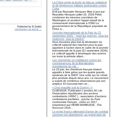
La Chine exige la levée du blocus unilatéral
et de l’ingérence militaire américaine contre
Cuba
écrit par Reynaldo Henquen Mise à jour par
Reynaldo Henquen juillet 20, 2026 Pékin
condamne les mesures coercitives de
Washington et soutient l’appel massif de la
communauté internationale à l’ONU Le
gouvernement de la République populaire de
Published by El Diablo
Chine a...
commenter cet article
…
Journée internationale de la Paix du 21
septembre 2026 : “stop les guerres, stop les
violences, stop la misère”
Vous trouverez plus bas la déclaration du
collectif national des marches pour la paix
appelant à l'action dans le cadre de la journée
internationale de la paix (21 septembre 2026).
Le collectif appelle à développer des actions
sur toute la période allant...
Les cheminots se mobilisent contre les
conséquences de la libéralisation
européenne du rail…
Le 10 juin, les cheminots français étaient
appelés à faire grève par les quatre grands
syndicats de la SNCF. Une unité qui ne s’était
plus produite depuis deux ans. Le mouvement
a surpris de nombreux observateurs par son
ampleur. Et il pourrait bien se...
« Que maudite soit la Guerre ! »
CI-DESSUS: Publication ( années 30 ) de
l'Association républicaine des anciens
combattants ( ARAC ) , association d'anciens
combattants pacifistes , proche du Parti
communiste français , créée en 1917 ,
notamment par HENRI BARBUSSE , Prix
Goncourt 1916...
Le projet franco-allemand d’avion de combat
commun est abandonné, au grand dam de