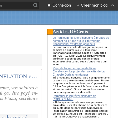
Connexion
+
Créer mon blog
Articles RÉCents
Le Parti communiste d'Espagne à propos du
sommet de Trump sur le « terrorisme
transnational d'extrême gauche »
Le Parti communiste d'Espagne à propos du
sommet de Trump sur le « terrorisme
transnational d'extrême gauche » Actualités
du PCE – 17 juillet 2026 Le gouvernement
américain est en guerre contre le droit
international et contre ceux d'entre nous qui
luttent...
Rejet de l’offre de reprise de Fibre
Excellence - Le projet des salariés de La
Chapelle Darblay en danger
INFLATION et salaires AU-DESSOUS du SMIC : de quoi parle-t-on ?
Très mauvaise nouvelle. Que nos gouvernants
cessent de parler de réindustrialisation. Ils s'en
moquent car ils ne veulent pas s'opposer à
l'Union Européenne et à la "concurrence libre
ente, vos salaires à
et non faussée". Or si nous voulons sauver
l ça, être payé en-
notre indépendance industrielle...
Perpétuer le leg révolutionnaire de
 Plazzi, secrétaire
ROBESPIERRE
« Robespierre dans la mémoire populaire,
aujourd’hui » c’est le thème de la conférence
qui a été donnée par Pierre Outteryck de
l’association des Amis de Robespierre samedi
25 juillet à 11 heures au Panthéon (Paris 5e).
http://www.communcommune.com/2022/05/inflation-et-salaires-au-dessous-du-smic-de-quoi-parle-t-on.html
Par Pierre Outteryck de l’association...