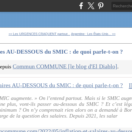
<< Les URGENCES CRAQUENT partout...
Argentine : Les États-Unis... >>
es AU-DESSOUS du SMIC : de quoi parle-t-on ?
Commun COMMUNE [le blog d'El Diablo]
 depuis
.
 SMIC augmente. » On l’entend partout. Mais si le SMIC augm
ne plus, vont-ils passer au-dessous du SMIC ? Et c’est léga
minimum ? On n’y comprenait rien alors on a demandé à Boris
ge de la question des salaires. Depuis 2021, les salar