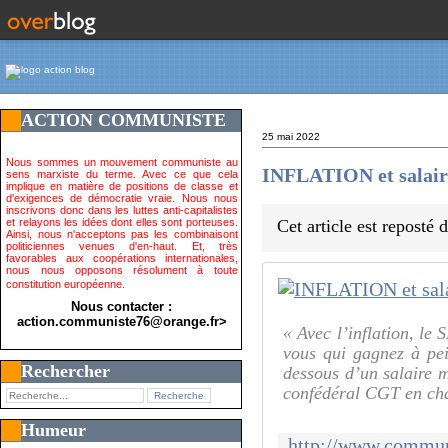
ACTION COMMUNISTE
25 mai 2022
Nous sommes un mouvement communiste au
INFLATION et salair
sens marxiste du terme. Avec ce que cela
implique en matière de positions de classe et
d'exigences de démocratie vraie. Nous nous
inscrivons donc dans les luttes anti-capitalistes
et relayons les idées dont elles sont porteuses.
Cet article est reposté
Ainsi, nous n'acceptons pas les combinaisont
politiciennes venues d'en-haut. Et, très
favorables aux coopérations internationales,
nous nous opposons résolument à toute
constitution européenne.
Nous contacter :
action.communiste76@orange.fr>
« Avec l’inflation, le
vous qui gagnez à pei
Rechercher
dessous d’un salaire 
confédéral CGT en char
Humeur