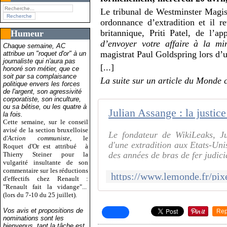
Le tribunal de Westminster Magist
ordonnance d’extradition et il re
britannique, Priti Patel, de l’a
Humeur
d’envoyer votre affaire à la mi
Chaque semaine, AC
magistrat Paul Goldspring lors d’
attribue un "roquet d'or" à un
journaliste qui n'aura pas
[...]
honoré son métier, que ce
soit par sa complaisance
La suite sur un article du Monde c
politique envers les forces
de l'argent, son agressivité
corporatiste, son inculture,
ou sa bêtise, ou les quatre à
la fois.
Cette semaine, sur le conseil
avisé de la section bruxelloise
Le fondateur de WikiLeaks, J
d'
Action communiste
, le
d'une extradition aux Etats-Uni
Roquet d'Or est attribué
à
des années de bras de fer judiciai
Thierry Steiner pour la
vulgarité insultante de son
commentaire sur les réductions
d'effectifs chez Renault :
"Renault fait la vidange"...
(lors du 7-10 du 25 juillet).
Vos avis et propositions de
Rep
nominations sont les
bienvenus, tant la tâche est