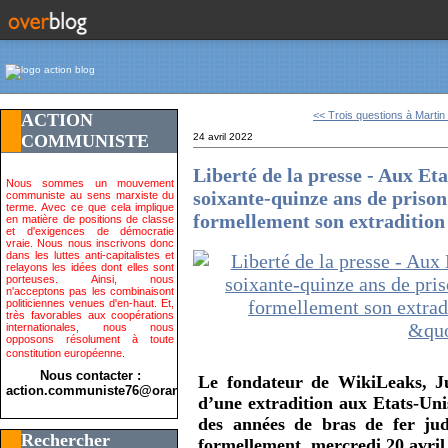
<< Trois questions à Martin 
ACTION
COMMUNISTE
24 avril 2022
Liberté de la presse - Aux Et
Nous sommes un mouvement
soixante-quinze ans de prison
communiste au sens marxiste du
terme. Avec ce que cela implique
formellement son extradition
en matière de positions de classe
et d'exigences de démocratie
vraie. Nous nous inscrivons donc
dans les luttes anti-capitalistes et
relayons les idées dont elles sont
porteuses. Ainsi, nous
n'acceptons pas les combinaisont
politiciennes venues d'en-haut. Et,
très favorables aux coopérations
internationales, nous nous
opposons résolument à toute
constitution européenne.
Nous contacter :
Le fondateur de WikiLeaks, J
action.communiste76@orange.fr>
d’une extradition aux Etats-Uni
des années de bras de fer judi
Rechercher
formellement, mercredi 20 avril