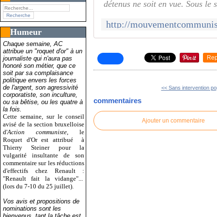
détenus ne soit en vue. Sous le 
Humeur
Chaque semaine, AC
attribue un "roquet d'or" à un
Rep
journaliste qui n'aura pas
honoré son métier, que ce
soit par sa complaisance
politique envers les forces
de l'argent, son agressivité
<< Sans intervention pop
corporatiste, son inculture,
commentaires
ou sa bêtise, ou les quatre à
la fois.
Cette semaine, sur le conseil
Ajouter un commentaire
avisé de la section bruxelloise
d'
Action communiste
, le
Roquet d'Or est attribué
à
Thierry Steiner pour la
vulgarité insultante de son
commentaire sur les réductions
d'effectifs chez Renault :
"Renault fait la vidange"...
(lors du 7-10 du 25 juillet).
Vos avis et propositions de
nominations sont les
bienvenus, tant la tâche est