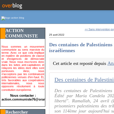
<< Sans intervention pop
ACTION
COMMUNISTE
25 avril 2022
Des centaines de Palestiniens
Nous sommes un mouvement
israéliennes
communiste au sens marxiste du
terme. Avec ce que cela implique
en matière de positions de classe
et d'exigences de démocratie
vraie. Nous nous inscrivons donc
An
Cet article est reposté depuis
dans les luttes anti-capitalistes et
relayons les idées dont elles sont
porteuses. Ainsi, nous
n'acceptons pas les combinaisont
politiciennes venues d'en-haut. Et,
très favorables aux coopérations
internationales, nous nous
opposons résolument à toute
Des centaines de Palestiniens 
constitution européenne.
Édité par Maria Candela 2022
Nous contacter :
action.communiste76@orange.fr>
liberté". Ramallah, 24 avril 
prisonniers palestiniens des tri
son 114ème jour aujourd'hui s
Rechercher