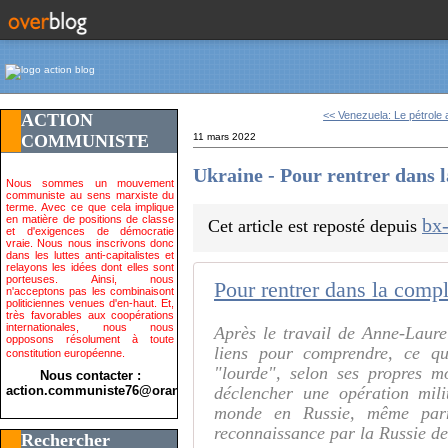
<< Venezuela: Le pétrole a
ACTION
COMMUNISTE
11 mars 2022
Ukraine - Pour rentrer dans l
Nous sommes un mouvement
communiste au sens marxiste du
terme. Avec ce que cela implique
en matière de positions de classe
bx-
Cet article est reposté depuis
et d'exigences de démocratie
vraie. Nous nous inscrivons donc
dans les luttes anti-capitalistes et
relayons les idées dont elles sont
porteuses. Ainsi, nous
Pour rentrer dans la compl
n'acceptons pas les combinaisont
politiciennes venues d'en-haut. Et,
très favorables aux coopérations
internationales, nous nous
Après le travail de Anne-Laur
opposons résolument à toute
liens pour comprendre, ce qu
constitution européenne.
"lourde", selon ses propres m
Nous contacter :
action.communiste76@orange.fr>
déclencher une opération mil
monde en Russie, même parm
reconnaissance par la Russie d
Rechercher