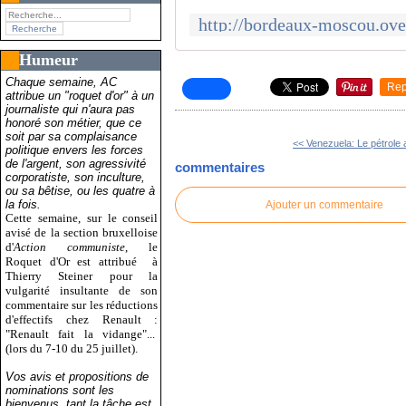
Humeur
Chaque semaine, AC
Rep
attribue un "roquet d'or" à un
journaliste qui n'aura pas
honoré son métier, que ce
soit par sa complaisance
<< Venezuela: Le pétrole a
politique envers les forces
de l'argent, son agressivité
commentaires
corporatiste, son inculture,
ou sa bêtise, ou les quatre à
la fois.
Ajouter un commentaire
Cette semaine, sur le conseil
avisé de la section bruxelloise
d'
Action communiste
, le
Roquet d'Or est attribué
à
Thierry Steiner pour la
vulgarité insultante de son
commentaire sur les réductions
d'effectifs chez Renault :
"Renault fait la vidange"...
(lors du 7-10 du 25 juillet).
Vos avis et propositions de
nominations sont les
bienvenus, tant la tâche est