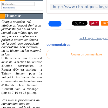
Humeur
Chaque semaine, AC
Rep
attribue un "roquet d'or" à un
journaliste qui n'aura pas
honoré son métier, que ce
soit par sa complaisance
<< L'Europe : entre guerr
politique envers les forces
de l'argent, son agressivité
commentaires
corporatiste, son inculture,
ou sa bêtise, ou les quatre à
la fois.
Ajouter un commentaire
Cette semaine, sur le conseil
avisé de la section bruxelloise
d'
Action communiste
, le
Roquet d'Or est attribué
à
Thierry Steiner pour la
vulgarité insultante de son
commentaire sur les réductions
d'effectifs chez Renault :
"Renault fait la vidange"...
(lors du 7-10 du 25 juillet).
Vos avis et propositions de
nominations sont les
bienvenus, tant la tâche est