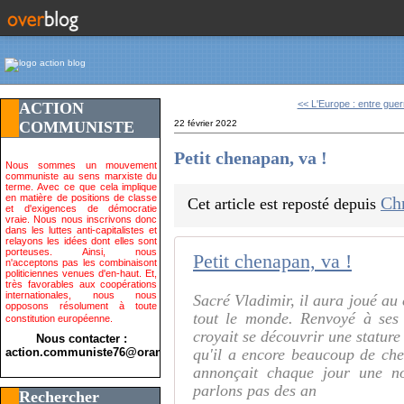
<< L'Europe : entre guerr
ACTION
COMMUNISTE
22 février 2022
Petit chenapan, va !
Nous sommes un mouvement
communiste au sens marxiste du
terme. Avec ce que cela implique
en matière de positions de classe
Ch
Cet article est reposté depuis
et d'exigences de démocratie
vraie. Nous nous inscrivons donc
dans les luttes anti-capitalistes et
relayons les idées dont elles sont
porteuses. Ainsi, nous
Petit chenapan, va !
n'acceptons pas les combinaisont
politiciennes venues d'en-haut. Et,
très favorables aux coopérations
internationales, nous nous
Sacré Vladimir, il aura joué au c
opposons résolument à toute
tout le monde. Renvoyé à ses 
constitution européenne.
croyait se découvrir une stature
Nous contacter :
action.communiste76@orange.fr>
qu'il a encore beaucoup de che
annonçait chaque jour une nou
parlons pas des an
Rechercher