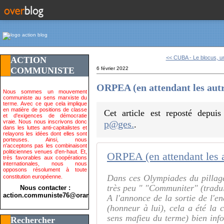
<< CUBA - Le blocus, un
ACTION
COMMUNISTE
6 février 2022
ORPEA (en attendant les autre
Nous sommes un mouvement
communiste au sens marxiste du
terme. Avec ce que cela implique
en matière de positions de classe
Cet article est reposté depui
et d'exigences de démocratie
vraie. Nous nous inscrivons donc
p@ges.
.
dans les luttes anti-capitalistes et
relayons les idées dont elles sont
porteuses. Ainsi, nous
n'acceptons pas les combinaisont
politiciennes venues d'en-haut. Et,
ORPEA (en attendant les a
très favorables aux coopérations
internationales, nous nous
opposons résolument à toute
Dans ces Olympiades du pillage,
constitution européenne.
très peu " "Communiter" (tradu
Nous contacter :
action.communiste76@orange.fr>
A l'annonce de la sortie de l'e
(honneur à lui), cela a été la
sens mafieu du terme) bien in
Rechercher