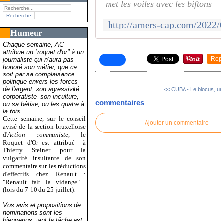
met les voiles avec les biftons
Humeur
Chaque semaine, AC
attribue un "roquet d'or" à un
Rep
journaliste qui n'aura pas
honoré son métier, que ce
soit par sa complaisance
politique envers les forces
de l'argent, son agressivité
<< CUBA - Le blocus, un
corporatiste, son inculture,
commentaires
ou sa bêtise, ou les quatre à
la fois.
Cette semaine, sur le conseil
Ajouter un commentaire
avisé de la section bruxelloise
d'
Action communiste
, le
Roquet d'Or est attribué
à
Thierry Steiner pour la
vulgarité insultante de son
commentaire sur les réductions
d'effectifs chez Renault :
"Renault fait la vidange"...
(lors du 7-10 du 25 juillet).
Vos avis et propositions de
nominations sont les
bienvenus, tant la tâche est