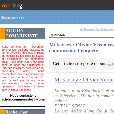
<< Tensions Est-Ouest autou
ACTION
COMMUNISTE
4 février 2022
McKinsey : Olivier Véran rév
Nous sommes un mouvement
commission d’enquête
communiste au sens marxiste du
terme. Avec ce que cela implique
en matière de positions de classe
et d'exigences de démocratie
vraie. Nous nous inscrivons donc
Ça
Cet article est reposté depuis
dans les luttes anti-capitalistes et
relayons les idées dont elles sont
porteuses. Ainsi, nous
n'acceptons pas les combinaisont
politiciennes venues d'en-haut. Et,
très favorables aux coopérations
internationales, nous nous
opposons résolument à toute
Le ministre des Solidarités et d
constitution européenne.
ce 2 février 2022 par la commis
Nous contacter :
action.communiste76@orange.fr>
cabine...
PUBLIC SENAT
La commission d’enquête du Sén
Rechercher