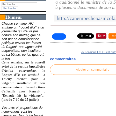
a auditionné le ministre de la S
à plusieurs documents de son mi
Humeur
Chaque semaine, AC
attribue un "roquet d'or" à un
journaliste qui n'aura pas
honoré son métier, que ce
Rep
soit par sa complaisance
politique envers les forces
de l'argent, son agressivité
corporatiste, son inculture,
<< Tensions Est-Ouest autou
ou sa bêtise, ou les quatre à
la fois.
commentaires
Cette semaine, sur le conseil
avisé de la section bruxelloise
Ajouter un commentaire
d'
Action communiste
, le
Roquet d'Or est attribué
à
Thierry Steiner pour la
vulgarité insultante de son
commentaire sur les réductions
d'effectifs chez Renault :
"Renault fait la vidange"...
(lors du 7-10 du 25 juillet).
Vos avis et propositions de
nominations sont les
bienvenus, tant la tâche est