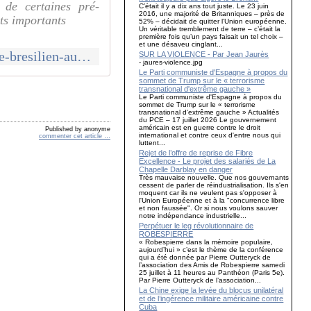
 de certaines pré-
C’était il y a dix ans tout juste. Le 23 juin
2016, une majorité de Britanniques – près de
ts importants
52% – décidait de quitter l’Union européenne.
Un véritable tremblement de terre – c’était la
première fois qu’un pays faisait un tel choix –
et une désaveu cinglant...
http://mouvementcommuniste.over-blog.com/2022/02/le-parti-communiste-bresilien-aux-elections-construire-l-independance-politique-de-la-classe-ouvriere.html
SUR LA VIOLENCE - Par Jean Jaurès
- jaures-violence.jpg
Le Parti communiste d'Espagne à propos du
sommet de Trump sur le « terrorisme
transnational d'extrême gauche »
Le Parti communiste d'Espagne à propos du
sommet de Trump sur le « terrorisme
transnational d'extrême gauche » Actualités
du PCE – 17 juillet 2026 Le gouvernement
américain est en guerre contre le droit
Published by anonyme
international et contre ceux d'entre nous qui
commenter cet article
…
luttent...
Rejet de l’offre de reprise de Fibre
Excellence - Le projet des salariés de La
Chapelle Darblay en danger
Très mauvaise nouvelle. Que nos gouvernants
cessent de parler de réindustrialisation. Ils s'en
moquent car ils ne veulent pas s'opposer à
l'Union Européenne et à la "concurrence libre
et non faussée". Or si nous voulons sauver
notre indépendance industrielle...
Perpétuer le leg révolutionnaire de
ROBESPIERRE
« Robespierre dans la mémoire populaire,
aujourd’hui » c’est le thème de la conférence
qui a été donnée par Pierre Outteryck de
l’association des Amis de Robespierre samedi
25 juillet à 11 heures au Panthéon (Paris 5e).
Par Pierre Outteryck de l’association...
La Chine exige la levée du blocus unilatéral
et de l’ingérence militaire américaine contre
Cuba