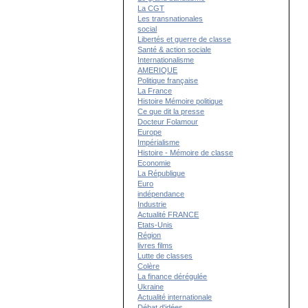
La CGT
Les transnationales
social
Libertés et guerre de classe
Santé & action sociale
Internationalisme
AMERIQUE
Politique française
La France
Histoire Mémoire politique
Ce que dit la presse
Docteur Folamour
Europe
Impérialisme
Histoire - Mémoire de classe
Economie
La République
Euro
indépendance
Industrie
Actualité FRANCE
Etats-Unis
Région
livres films
Lutte de classes
Colère
La finance dérégulée
Ukraine
Actualité internationale
Débat d'idées