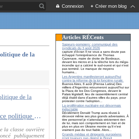
Connexion
+
Créer mon blog
Articles RÉCents
Sapeurs-pompiers; communiqué des
syndicats du 3 août 2026
capture d'écran Il ne vous a sans doute pas
olitique de la
échappé l'omniprésence de Thomas
Cazenave, maire de droite de Bordeaux,
devant les micros et à la téloche lors du méga-
incendie qui a calciné le sud-ouest et qui n'est
pas terminé. Le manque de moyens
humains...
Les Argentins manifesteront aujourd'hui
contre la réforme de la loi foncière rurale.
Buenos Aires, 6 août (Prensa Latina) Des
milliers d'Argentins retourneront aujourd'hui sur
la Plaza de los Dos Congresos, devant le
Palais législatif, lieu de rassemblement central
déjà établi dans d'autres villes du pays, pour
protester contre l'adoption...
La prolifération nucléaire est désormais
inéluctable
Décidément Donald Trump aura réussi à
Le Parti communiste brésilien aux élections : construire l'indépendance politique de la classe ouvrière
décevoir même ses plus grands adversaires. À
titre personnel je n'attendais strictement rien
de lui, mais son comportement en Iran et de
plus en plus en Ukraine montre qu'il n'est
e la classe ouvrière
vraiment pas du tout fiable. Alors...
Grands médias et dirigeants européens
oncé publiquement
n’ont toujours pas digéré le Brexit…