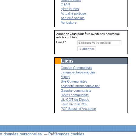
OTAN
gilets jaunes
Actualité politique
Actualité sociale
Agriculture
Abonnez-vous pour être averti des nouveaux
articles publiés.
Email
Liens
Combat Communiste
canempechepasnicolas
M'pep
Site Communistes
solidarité internationale pcf
Gauche communiste
Réveil communiste
UL-CGT de Dieppe
Faire vivre le PCF
PCF Bassin d'Arcachon
et données personnelles
Préférences cookies