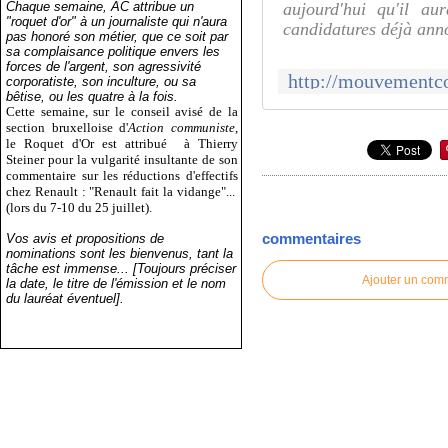
Chaque semaine, AC attribue un
aujourd'hui qu'il au
"roquet d'or" à un journaliste qui n'aura
candidatures déjà anno
pas honoré son métier, que ce soit par
sa complaisance politique envers les
forces de l'argent, son agressivité
corporatiste, son inculture, ou sa
bêtise, ou les quatre à la fois.
Cette semaine, sur le conseil avisé de la
section bruxelloise d'
Action communiste
,
le Roquet d'Or est attribué
à Thierry
Steiner pour la vulgarité insultante de son
commentaire sur les réductions d'effectifs
chez Renault : "Renault fait la vidange"...
(lors du 7-10 du 25 juillet).
commentaires
Vos avis et propositions de
nominations sont les bienvenus, tant la
tâche est immense... [Toujours préciser
Ajouter un com
la date, le titre de l'émission et le nom
du lauréat éventuel].