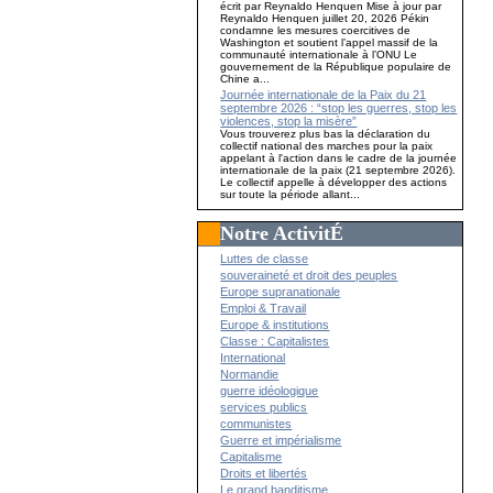
écrit par Reynaldo Henquen Mise à jour par
Reynaldo Henquen juillet 20, 2026 Pékin
condamne les mesures coercitives de
Washington et soutient l’appel massif de la
communauté internationale à l’ONU Le
gouvernement de la République populaire de
Chine a...
Journée internationale de la Paix du 21
septembre 2026 : “stop les guerres, stop les
violences, stop la misère”
Vous trouverez plus bas la déclaration du
collectif national des marches pour la paix
appelant à l'action dans le cadre de la journée
internationale de la paix (21 septembre 2026).
Le collectif appelle à développer des actions
sur toute la période allant...
Notre ActivitÉ
Luttes de classe
souveraineté et droit des peuples
Europe supranationale
Emploi & Travail
Europe & institutions
Classe : Capitalistes
International
Normandie
guerre idéologique
services publics
communistes
Guerre et impérialisme
Capitalisme
Droits et libertés
Le grand banditisme