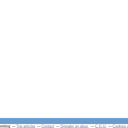
Top articles
Contact
Signaler un abus
C.G.U.
Cookies 
verblog