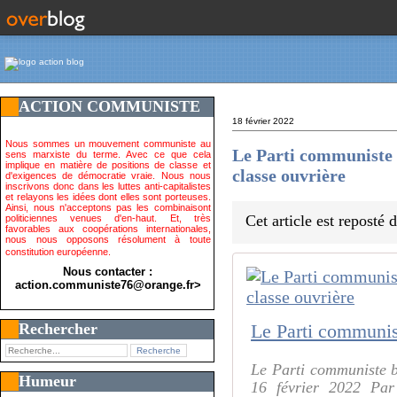
ACTION COMMUNISTE
18 février 2022
Nous sommes un mouvement communiste au
Le Parti communiste b
sens marxiste du terme. Avec ce que cela
implique en matière de positions de classe et
classe ouvrière
d'exigences de démocratie vraie. Nous nous
inscrivons donc dans les luttes anti-capitalistes
et relayons les idées dont elles sont porteuses.
Ainsi, nous n'acceptons pas les combinaisont
Cet article est reposté
politiciennes venues d'en-haut. Et, très
favorables aux coopérations internationales,
nous nous opposons résolument à toute
constitution européenne.
Nous contacter :
action.communiste76@orange.fr>
Rechercher
Le Parti communiste br
Humeur
16 février 2022 Par