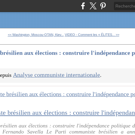
<< Washington, Moscou-OTAN, Kiev...
VIDEO - Comment les « ÉLITES... >>
résilien aux élections : construire l'indépendance p
Analyse communiste internationale
 depuis
.
ésilien aux élections : construire l'indépendance politique d
 Fernando Savella Le Parti communiste brésilien a ann