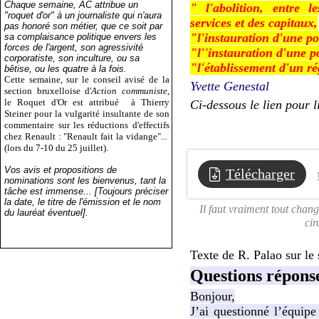
Chaque semaine, AC attribue un
" l'abolition,
entre
l
"roquet d'or" à un journaliste qui n'aura
services
et
des
capitaux,
pas honoré son métier, que ce soit par
"
l'instauration
d'une
po
sa complaisance politique envers les
forces de l'argent, son agressivité
"l'
'instauration d'une 
corporatiste, son inculture, ou sa
"
l'établissement
d'un
r
bêtise, ou les quatre à la fois.
Cette semaine, sur le conseil avisé de la
Yvette Genestal
section bruxelloise d'
Action communiste
,
le Roquet d'Or est attribué
à Thierry
Ci-dessous le lien pour l
Steiner pour la vulgarité insultante de son
commentaire sur les réductions d'effectifs
chez Renault : "Renault fait la vidange"...
(lors du 7-10 du 25 juillet).
Vos avis et propositions de
Télécharger
nominations sont les bienvenus, tant la
tâche est immense... [Toujours préciser
la date, le titre de l'émission et le nom
Il faut vraiment tout chang
du lauréat éventuel].
cir
Texte de R. Palao sur le
Questions répons
Bonjour,
J’ai questionné l’équipe