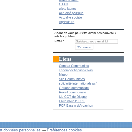
OTAN
gilets jaunes
Actualité politique
Actualité sociale
Agriculture
Abonnez-vous pour être averti des nouveaux
articles publiés.
Email
Liens
Combat Communiste
canempechepasnicolas
M'pep
Site Communistes
solidarité internationale pcf
Gauche communiste
Réveil communiste
UL-CGT de Dieppe
Faire vivre le PCF
PCF Bassin d'Arcachon
et données personnelles
Préférences cookies