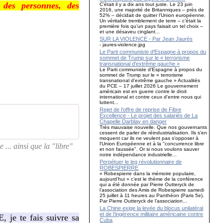
des
personnes,
des
C’était il y a dix ans tout juste. Le 23 juin
2016, une majorité de Britanniques – près de
52% – décidait de quitter l’Union européenne.
Un véritable tremblement de terre – c’était la
première fois qu’un pays faisait un tel choix –
et une désaveu cinglant...
SUR LA VIOLENCE - Par Jean Jaurès
- jaures-violence.jpg
Le Parti communiste d'Espagne à propos du
sommet de Trump sur le « terrorisme
transnational d'extrême gauche »
Le Parti communiste d'Espagne à propos du
sommet de Trump sur le « terrorisme
transnational d'extrême gauche » Actualités
du PCE – 17 juillet 2026 Le gouvernement
américain est en guerre contre le droit
international et contre ceux d'entre nous qui
luttent...
Rejet de l’offre de reprise de Fibre
Excellence - Le projet des salariés de La
Chapelle Darblay en danger
Très mauvaise nouvelle. Que nos gouvernants
cessent de parler de réindustrialisation. Ils s'en
moquent car ils ne veulent pas s'opposer à
l'Union Européenne et à la "concurrence libre
 ... ainsi que la "libre"
et non faussée". Or si nous voulons sauver
notre indépendance industrielle...
Perpétuer le leg révolutionnaire de
ROBESPIERRE
« Robespierre dans la mémoire populaire,
aujourd’hui » c’est le thème de la conférence
qui a été donnée par Pierre Outteryck de
l’association des Amis de Robespierre samedi
25 juillet à 11 heures au Panthéon (Paris 5e).
Par Pierre Outteryck de l’association...
La Chine exige la levée du blocus unilatéral
et de l’ingérence militaire américaine contre
, je te fais suivre sa
Cuba