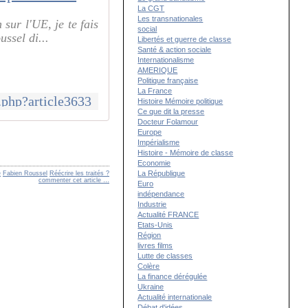
La CGT
Les transnationales
sur l'UE, je te fais
social
ssel di...
Libertés et guerre de classe
Santé & action sociale
Internationalisme
AMERIQUE
Politique française
La France
.php?article3633
Histoire Mémoire politique
Ce que dit la presse
Docteur Folamour
Europe
Impérialisme
Histoire - Mémoire de classe
Economie
La République
e
Fabien Roussel
Réécrire les traités ?
commenter cet article
…
Euro
indépendance
Industrie
Actualité FRANCE
Etats-Unis
Région
livres films
Lutte de classes
Colère
La finance dérégulée
Ukraine
Actualité internationale
Débat d'idées