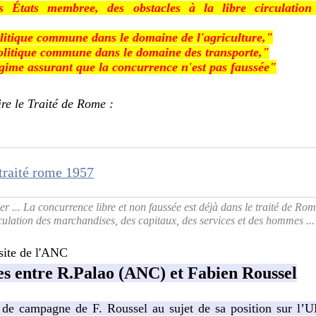
es États
membree,
des
obstacles
à la
libre
circu­
lation
litique
commune
dans
le
domaine
de
l'agri­
culture,"
politique commune dans le domaine des transporte,"
égime
assurant
que
la
concurrence
n'est
pas faussée"
ire le Traité de Rome :
traité rome 1957
er ... La concurrence libre et non faussée est déjà dans le traité de Rome
culation des marchandises, des capitaux, des services et des hommes ...
 site de l'ANC
es entre R.Palao (ANC) et Fabien Roussel
 de campagne de F. Roussel au sujet de sa position sur l’UE