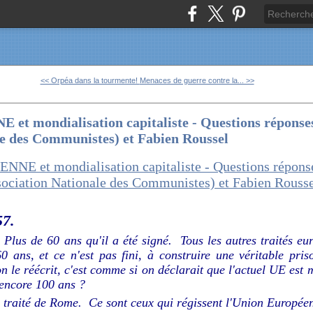
<< Orpéa dans la tourmente!
Menaces de guerre contre la... >>
 mondialisation capitaliste - Questions réponses
le des Communistes) et Fabien Roussel
57.
! Plus de 60 ans qu'il a été signé. Tous les autres traités e
0 ans, et ce n'est pas fini, à construire une véritable pris
n le réécrit, c'est comme si on déclarait que l'actuel UE est 
 encore 100 ans ?
u traité de Rome. Ce sont ceux qui régissent l'Union Europée