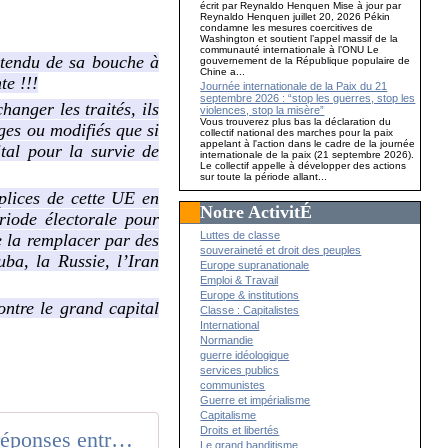
écrit par Reynaldo Henquen Mise à jour par
Reynaldo Henquen juillet 20, 2026 Pékin
condamne les mesures coercitives de
Washington et soutient l’appel massif de la
communauté internationale à l’ONU Le
ntendu de sa bouche à
gouvernement de la République populaire de
Chine a...
te !!!
Journée internationale de la Paix du 21
septembre 2026 : “stop les guerres, stop les
anger les traités, ils
violences, stop la misère”
Vous trouverez plus bas la déclaration du
ges ou modifiés que si
collectif national des marches pour la paix
appelant à l'action dans le cadre de la journée
tal pour la survie de
internationale de la paix (21 septembre 2026).
Le collectif appelle à développer des actions
sur toute la période allant...
plices de cette UE en
Notre ActivitÉ
riode électorale pour
Luttes de classe
de la remplacer par des
souveraineté et droit des peuples
ba, la Russie, l’Iran
Europe supranationale
Emploi & Travail
Europe & institutions
ontre le grand capital
Classe : Capitalistes
International
Normandie
guerre idéologique
services publics
communistes
Guerre et impérialisme
Capitalisme
Droits et libertés
Questions réponses entre R.Palao (ANC) et Fabien Roussel
Le grand banditisme