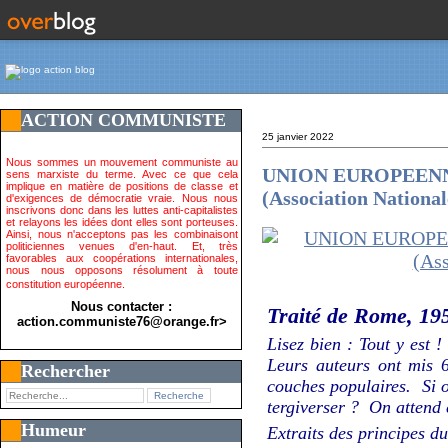
ACTION COMMUNISTE
25 janvier 2022
Nous sommes un mouvement communiste au
UNION EUROPEENNE et
sens marxiste du terme. Avec ce que cela
implique en matière de positions de classe et
(Association Nationa
d'exigences de démocratie vraie. Nous nous
inscrivons donc dans les luttes anti-capitalistes
et relayons les idées dont elles sont porteuses.
Ainsi, nous n'acceptons pas les combinaisont
politiciennes venues d'en-haut. Et, très
favorables aux coopérations internationales,
nous nous opposons résolument à toute
constitution européenne.
Nous contacter :
Traité de Rome, 19
action.communiste76@orange.fr>
Lisez bien : Tout y est 
Leurs auteurs ont mis 6
Rechercher
couches populaires. Si o
tergiverser ? On attend
Humeur
Extraits des principes d