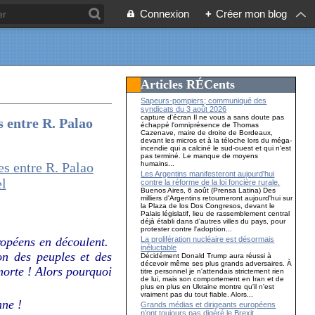
Connexion
+
Créer mon blog
Articles RÉCents
Sapeurs-pompiers; communiqué des
syndicats du 3 août 2026
capture d'écran Il ne vous a sans doute pas
 entre R. Palao
échappé l'omniprésence de Thomas
Cazenave, maire de droite de Bordeaux,
devant les micros et à la téloche lors du méga-
incendie qui a calciné le sud-ouest et qui n'est
pas terminé. Le manque de moyens
humains...
Les Argentins manifesteront aujourd'hui
contre la réforme de la loi foncière rurale.
Buenos Aires, 6 août (Prensa Latina) Des
milliers d'Argentins retourneront aujourd'hui sur
la Plaza de los Dos Congresos, devant le
Palais législatif, lieu de rassemblement central
déjà établi dans d'autres villes du pays, pour
protester contre l'adoption...
La prolifération nucléaire est désormais
uropéens en découlent.
inéluctable
on des peuples et des
Décidément Donald Trump aura réussi à
décevoir même ses plus grands adversaires. À
morte ! Alors pourquoi
titre personnel je n'attendais strictement rien
de lui, mais son comportement en Iran et de
plus en plus en Ukraine montre qu'il n'est
vraiment pas du tout fiable. Alors...
nne !
Grands médias et dirigeants européens
n’ont toujours pas digéré le Brexit…