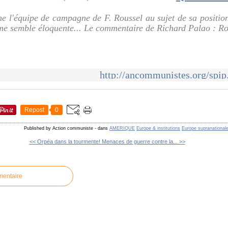
ne l'équipe de campagne de F. Roussel au sujet de sa position 
me semble éloquente... Le commentaire de Richard Palao : Rou
http://ancommunistes.org/spip
Repost
0
Published by Action communiste
-
dans
AMERIQUE
Europe & institutions
Europe supranational
<< Orpéa dans la tourmente!
Menaces de guerre contre la... >>
mentaire