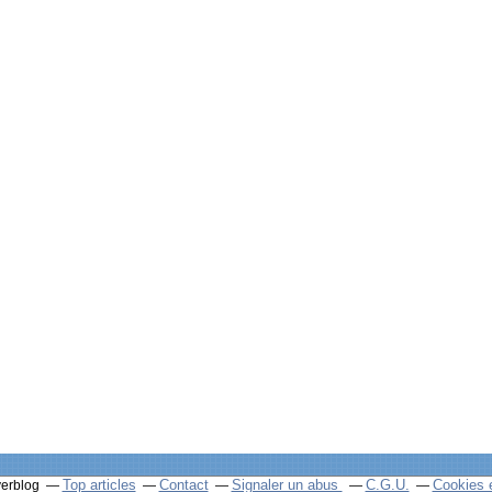
Top articles
Contact
Signaler un abus
C.G.U.
Cookies 
verblog