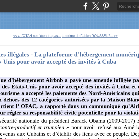
<< « L’OTAN ne s’étendra pas...
Le crime de Fabien ROUSSEL ?... >>
nes illégales - La plateforme d’hébergement numéri
-Unis pour avoir accepté des invités à Cuba
ue d’hébergement Airbnb a payé une amende infligée par
des États-Unis pour avoir accepté des invités à Cuba et e
e tourisme a accepté les paiements des Nord-Américains qu
n dehors des 12 catégories autorisées par la Maison Bla
artient l’ OFAC, a rapporté dans un communiqué qu’Airb
r régler sa responsabilité civile potentielle pour la viola
a sécurité nationale du président Barack Obama (2009-2017) 
contre-productif et trumpien »
pour avoir refusé aux América
revenus aux Cubains et d’établir des liens avec ce peuple. Dep