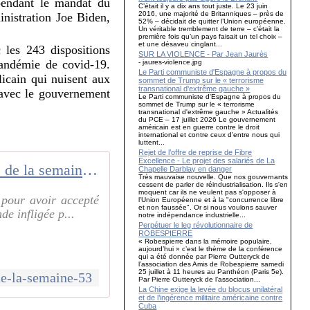
 pendant le mandat du
C’était il y a dix ans tout juste. Le 23 juin
2016, une majorité de Britanniques – près de
nistration Joe Biden,
52% – décidait de quitter l’Union européenne.
Un véritable tremblement de terre – c’était la
première fois qu’un pays faisait un tel choix –
et une désaveu cinglant...
les 243 dispositions
SUR LA VIOLENCE - Par Jean Jaurès
pandémie de covid-19.
- jaures-violence.jpg
Le Parti communiste d'Espagne à propos du
licain qui nuisent aux
sommet de Trump sur le « terrorisme
transnational d'extrême gauche »
l avec le gouvernement
Le Parti communiste d'Espagne à propos du
sommet de Trump sur le « terrorisme
transnational d'extrême gauche » Actualités
du PCE – 17 juillet 2026 Le gouvernement
américain est en guerre contre le droit
international et contre ceux d'entre nous qui
luttent...
Rejet de l’offre de reprise de Fibre
Excellence - Le projet des salariés de La
Brèves de la semaine 53 - Association Cuba Coopération France
Chapelle Darblay en danger
Très mauvaise nouvelle. Que nos gouvernants
cessent de parler de réindustrialisation. Ils s'en
moquent car ils ne veulent pas s'opposer à
pour avoir accepté
l'Union Européenne et à la "concurrence libre
et non faussée". Or si nous voulons sauver
e infligée p...
notre indépendance industrielle...
Perpétuer le leg révolutionnaire de
ROBESPIERRE
« Robespierre dans la mémoire populaire,
aujourd’hui » c’est le thème de la conférence
qui a été donnée par Pierre Outteryck de
l’association des Amis de Robespierre samedi
25 juillet à 11 heures au Panthéon (Paris 5e).
de-la-semaine-53
Par Pierre Outteryck de l’association...
La Chine exige la levée du blocus unilatéral
et de l’ingérence militaire américaine contre
Cuba