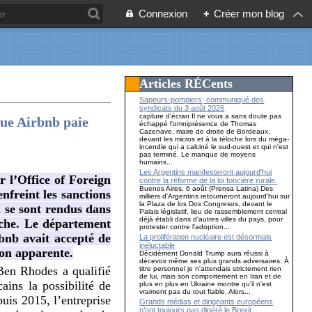
Connexion
+
Créer mon blog
Articles RÉCents
Sapeurs-pompiers; communiqué des
syndicats du 3 août 2026
capture d'écran Il ne vous a sans doute pas
que Airbnb paie
échappé l'omniprésence de Thomas
Cazenave, maire de droite de Bordeaux,
devant les micros et à la téloche lors du méga-
incendie qui a calciné le sud-ouest et qui n'est
pas terminé. Le manque de moyens
humains...
Les Argentins manifesteront aujourd'hui
 l’Office of Foreign
contre la réforme de la loi foncière rurale.
Buenos Aires, 6 août (Prensa Latina) Des
nfreint les sanctions
milliers d'Argentins retourneront aujourd'hui sur
la Plaza de los Dos Congresos, devant le
i se sont rendus dans
Palais législatif, lieu de rassemblement central
déjà établi dans d'autres villes du pays, pour
nche. Le département
protester contre l'adoption...
nb avait accepté de
La prolifération nucléaire est désormais
inéluctable
tion apparente.
Décidément Donald Trump aura réussi à
décevoir même ses plus grands adversaires. À
Ben Rhodes a qualifié
titre personnel je n'attendais strictement rien
de lui, mais son comportement en Iran et de
ins la possibilité de
plus en plus en Ukraine montre qu'il n'est
vraiment pas du tout fiable. Alors...
uis 2015, l’entreprise
Grands médias et dirigeants européens
n’ont toujours pas digéré le Brexit…