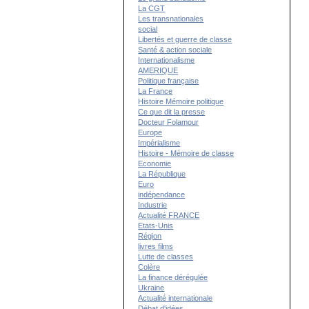
La CGT
Les transnationales
social
Libertés et guerre de classe
Santé & action sociale
Internationalisme
AMERIQUE
Politique française
La France
Histoire Mémoire politique
Ce que dit la presse
Docteur Folamour
Europe
Impérialisme
Histoire - Mémoire de classe
Economie
La République
Euro
indépendance
Industrie
Actualité FRANCE
Etats-Unis
Région
livres films
Lutte de classes
Colère
La finance dérégulée
Ukraine
Actualité internationale
Débat d'idées