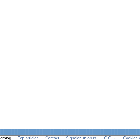
Top articles
Contact
Signaler un abus
C.G.U.
Cookies 
verblog