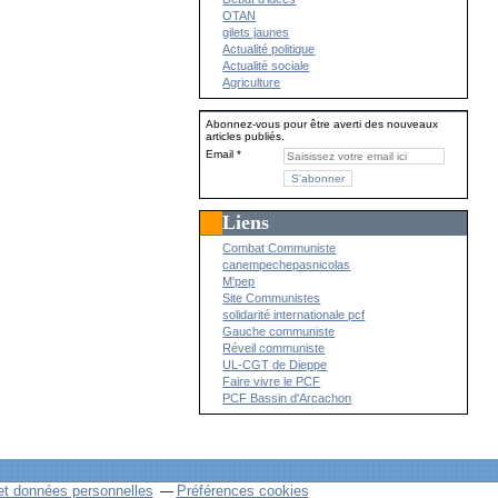
OTAN
gilets jaunes
Actualité politique
Actualité sociale
Agriculture
Abonnez-vous pour être averti des nouveaux
articles publiés.
Email
Liens
Combat Communiste
canempechepasnicolas
M'pep
Site Communistes
solidarité internationale pcf
Gauche communiste
Réveil communiste
UL-CGT de Dieppe
Faire vivre le PCF
PCF Bassin d'Arcachon
et données personnelles
Préférences cookies