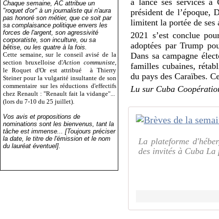
a lancé ses services à 
Chaque semaine, AC attribue un
"roquet d'or" à un journaliste qui n'aura
président de l’époque, 
pas honoré son métier, que ce soit par
limitent la portée de ses 
sa complaisance politique envers les
forces de l'argent, son agressivité
2021 s’est conclue pou
corporatiste, son inculture, ou sa
adoptées par Trump pour
bêtise, ou les quatre à la fois.
Cette semaine, sur le conseil avisé de la
Dans sa campagne élector
section bruxelloise d'
Action communiste
,
familles cubaines, rétab
le Roquet d'Or est attribué
à Thierry
du pays des Caraïbes. Cep
Steiner pour la vulgarité insultante de son
commentaire sur les réductions d'effectifs
Lu sur Cuba Coopératio
chez Renault : "Renault fait la vidange"...
(lors du 7-10 du 25 juillet).
Vos avis et propositions de
nominations sont les bienvenus, tant la
tâche est immense... [Toujours préciser
la date, le titre de l'émission et le nom
La plateforme d'hébe
du lauréat éventuel].
des invités à Cuba La