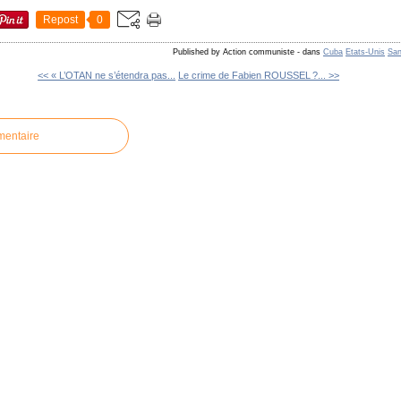
Repost
0
Published by Action communiste
-
dans
Cuba
Etats-Unis
San
<< « L’OTAN ne s’étendra pas...
Le crime de Fabien ROUSSEL ?... >>
mentaire