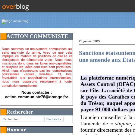
ACTION COMMUNISTE
23 janvier 2022
Nous sommes un mouvement communiste au
Sanctions étatsunien
sens marxiste du terme. Avec ce que cela
implique en matière de positions de classe et
une amende aux États
d'exigences de démocratie vraie. Nous nous
inscrivons donc dans les luttes anti-capitalistes
et relayons les idées dont elles sont porteuses.
Ainsi, nous n'acceptons pas les combinaisont
politiciennes venues d'en-haut. Et, très
La plateforme numériq
favorables aux coopérations internationales,
nous nous opposons résolument à toute
Assets Control (OFAC) 
constitution européenne.
sur l’île. La société d
Nous contacter :
le pays des Caraïbes e
action.communiste76@orange.fr>
du Trésor, auquel app
payer 91 000 dollars pou
Rechercher
L’ancien conseiller à l
l’amende de
« stupide, 
Humeur
fournir directement des 