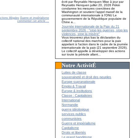
écrit par Reynaldo Henquen Mise à jour par
Reynaldo Henquen juillet 20, 2026 Pékin
condamne les mesures coercitives de
Washington et soutient l’appel massif de la
communauté internationale à l’ONU Le
ctions illégales
Guerre et impérialisme
gouvernement de la République populaire de
commenter cet article
…
Chine a...
Journée internationale de la Paix du 21
septembre 2026 : “stop les guerres, stop les
violences, stop la misère”
Vous trouverez plus bas la déclaration du
collectif national des marches pour la paix
appelant à l'action dans le cadre de la journée
internationale de la paix (21 septembre 2026).
Le collectif appelle à développer des actions
sur toute la période allant...
Notre ActivitÉ
Luttes de classe
souveraineté et droit des peuples
Europe supranationale
Emploi & Travail
Europe & institutions
Classe : Capitalistes
International
Normandie
guerre idéologique
services publics
communistes
Guerre et impérialisme
Capitalisme
Droits et libertés
Le grand banditisme