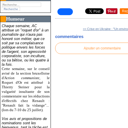
Rep
Humeur
Chaque semaine, AC
<< Crise en Ukraine : "Un envir
attribue un "roquet d'or" à un
journaliste qui n'aura pas
commentaires
honoré son métier, que ce
soit par sa complaisance
politique envers les forces
Ajouter un commentaire
de l'argent, son agressivité
corporatiste, son inculture,
ou sa bêtise, ou les quatre à
la fois.
Cette semaine, sur le conseil
avisé de la section bruxelloise
d'
Action communiste
, le
Roquet d'Or est attribué
à
Thierry Steiner pour la
vulgarité insultante de son
commentaire sur les réductions
d'effectifs chez Renault :
"Renault fait la vidange"...
(lors du 7-10 du 25 juillet).
Vos avis et propositions de
nominations sont les
bienvenus, tant la tâche est