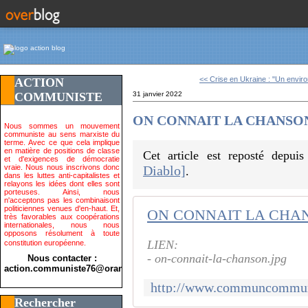
<< Crise en Ukraine : "Un envir
ACTION
COMMUNISTE
31 janvier 2022
ON CONNAIT LA CHANSON.
Nous sommes un mouvement
communiste au sens marxiste du
terme. Avec ce que cela implique
en matière de positions de classe
Cet article est reposté depui
et d'exigences de démocratie
vraie. Nous nous inscrivons donc
Diablo]
.
dans les luttes anti-capitalistes et
relayons les idées dont elles sont
porteuses. Ainsi, nous
n'acceptons pas les combinaisont
politiciennes venues d'en-haut. Et,
ON CONNAIT LA CHAN
très favorables aux coopérations
internationales, nous nous
opposons résolument à toute
LIEN:
constitution européenne.
- on-connait-la-chanson.jpg
Nous contacter :
action.communiste76@orange.fr>
Rechercher