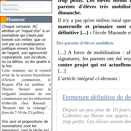
trop petits. Les élèves seront
parents d'élèves très mobili
dimanche.
Humeur
Il n'y a pas qu'en milieu rural qu
maternelle et primaire sont 
Chaque semaine, AC
attribue un "roquet d'or" à un
définitive [...] :
l'école Marande et 
journaliste qui n'aura pas
honoré son métier, que ce
Des parents d'élèves mobilisés
soit par sa complaisance
politique envers les forces
[...] A force de mobilisation : a
de l'argent, son agressivité
corporatiste, son inculture,
signatures, les parents ont été r
ou sa bêtise, ou les quatre à
contre projet qui est actuelle
la fois.
[...]
Cette semaine, sur le conseil
avisé de la section bruxelloise
L'article intégral ci-dessous :
d'
Action communiste
, le
Roquet d'Or est attribué
à
Thierry Steiner pour la
vulgarité insultante de son
commentaire sur les réductions
d'effectifs chez Renault :
"Renault fait la vidange"...
Depuis un peu plus de 10 jours,
(lors du 7-10 du 25 juillet).
Gobelins au Havre ont appris l
trop petits. Les élèves seront do
Vos avis et propositions de
nominations sont les
bienvenus, tant la tâche est