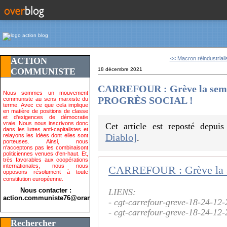
<< Macron réindustriali
ACTION
COMMUNISTE
18 décembre 2021
CARREFOUR : Grève la sem
Nous sommes un mouvement
PROGRÈS SOCIAL !
communiste au sens marxiste du
terme. Avec ce que cela implique
en matière de positions de classe
et d'exigences de démocratie
vraie. Nous nous inscrivons donc
Cet article est reposté depui
dans les luttes anti-capitalistes et
Diablo]
relayons les idées dont elles sont
.
porteuses. Ainsi, nous
n'acceptons pas les combinaisont
politiciennes venues d'en-haut. Et,
très favorables aux coopérations
internationales, nous nous
opposons résolument à toute
constitution européenne.
Nous contacter :
LIENS:
action.communiste76@orange.fr>
- cgt-carrefour-greve-18-24-12-
- cgt-carrefour-greve-18-24-12-
Rechercher