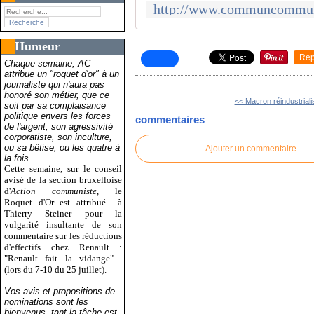
Humeur
Rep
Chaque semaine, AC
attribue un "roquet d'or" à un
journaliste qui n'aura pas
honoré son métier, que ce
<< Macron réindustriali
soit par sa complaisance
politique envers les forces
commentaires
de l'argent, son agressivité
corporatiste, son inculture,
ou sa bêtise, ou les quatre à
Ajouter un commentaire
la fois.
Cette semaine, sur le conseil
avisé de la section bruxelloise
d'
Action communiste
, le
Roquet d'Or est attribué
à
Thierry Steiner pour la
vulgarité insultante de son
commentaire sur les réductions
d'effectifs chez Renault :
"Renault fait la vidange"...
(lors du 7-10 du 25 juillet).
Vos avis et propositions de
nominations sont les
bienvenus, tant la tâche est