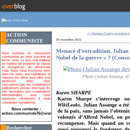
<< Xiomara Castro proclame sa
ACTION
COMMUNISTE
30 novembre 2021
Menacé d’extradition, Julian 
Nous sommes un mouvement
Nobel de la guerre » ? (Cons
communiste au sens marxiste du
terme. Avec ce que cela implique
en matière de positions de classe
et d'exigences de démocratie
vraie. Nous nous inscrivons donc
dans les luttes anti-capitalistes et
Photo (Julian Assange dev
relayons les idées dont elles sont
porteuses. Ainsi, nous
n'acceptons pas les combinaisont
politiciennes venues d'en-haut. Et,
très favorables aux coopérations
Karen SHARPE
internationales, nous nous
Karen Sharpe s’interroge su
opposons résolument à toute
constitution européenne.
WikiLeaks
. Julian Assange a ét
Nous contacter :
de la paix, sans jamais l’obteni
action.communiste76@orange.fr>
volontés d’Alfred Nobel, on pe
récompense. Mais quand on re
Rechercher
aussi pourquoi le fondateur 