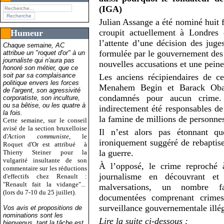
(IGA)
Julian Assange a été nominé huit f
croupit actuellement à Londres
Humeur
l’attente d’une décision des juge
Chaque semaine, AC
formulée par le gouvernement des 
attribue un "roquet d'or" à un
journaliste qui n'aura pas
nouvelles accusations et une peine
honoré son métier, que ce
soit par sa complaisance
Les anciens récipiendaires de ce
politique envers les forces
Menahem Begin et Barack Obam
de l'argent, son agressivité
condamnés pour aucun crime. 
corporatiste, son inculture,
ou sa bêtise, ou les quatre à
indirectement été responsables de
la fois.
la famine de millions de personne
Cette semaine, sur le conseil
avisé de la section bruxelloise
Il n’est alors pas étonnant que
d'
Action communiste
, le
ironiquement suggéré de rebaptise
Roquet d'Or est attribué
à
la guerre.
Thierry Steiner pour la
vulgarité insultante de son
À l’opposé, le crime reproché à
commentaire sur les réductions
journalisme en découvrant et 
d'effectifs chez Renault :
"Renault fait la vidange"...
malversations, un nombre f
(lors du 7-10 du 25 juillet).
documentées comprenant crimes 
surveillance gouvernementale illéga
Vos avis et propositions de
nominations sont les
Lire la suite ci-dessous :
bienvenus, tant la tâche est