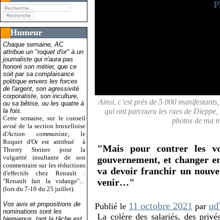
Humeur
Chaque semaine, AC
attribue un "roquet d'or" à un
journaliste qui n'aura pas
honoré son métier, que ce
soit par sa complaisance
politique envers les forces
de l'argent, son agressivité
corporatiste, son inculture,
Ainsi, c’est près de 5 000 manifestants,
ou sa bêtise, ou les quatre à
la fois.
qui ont parcouru les rues de Dieppe,
Cette semaine, sur le conseil
photos de ma m
avisé de la section bruxelloise
d'
Action communiste
, le
Roquet d'Or est attribué
à
"Mais pour contrer les vo
Thierry Steiner pour la
vulgarité insultante de son
gouvernement, et changer en
commentaire sur les réductions
va devoir franchir un nouve
d'effectifs chez Renault :
venir…"
"Renault fait la vidange"...
(lors du 7-10 du 25 juillet).
Vos avis et propositions de
11 octobre 2021
ud
Publié le
par
nominations sont les
La colère des salariés, des privés
bienvenus, tant la tâche est