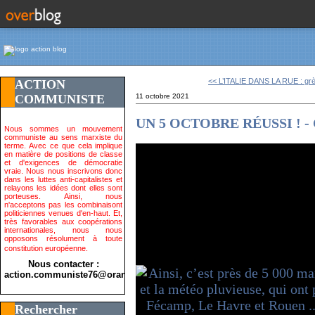
<< L’ITALIE DANS LA RUE : grè
ACTION
COMMUNISTE
11 octobre 2021
UN 5 OCTOBRE RÉUSSI ! - 
Nous sommes un mouvement
communiste au sens marxiste du
terme. Avec ce que cela implique
en matière de positions de classe
et d'exigences de démocratie
vraie. Nous nous inscrivons donc
dans les luttes anti-capitalistes et
relayons les idées dont elles sont
porteuses. Ainsi, nous
n'acceptons pas les combinaisont
politiciennes venues d'en-haut. Et,
très favorables aux coopérations
internationales, nous nous
opposons résolument à toute
constitution européenne.
Nous contacter :
action.communiste76@orange.fr>
Rechercher