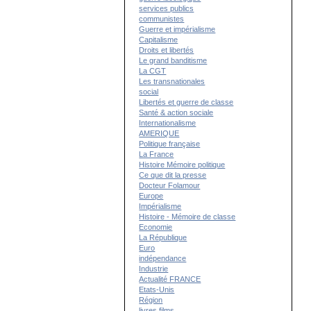
services publics
communistes
Guerre et impérialisme
Capitalisme
Droits et libertés
Le grand banditisme
La CGT
Les transnationales
social
Libertés et guerre de classe
Santé & action sociale
Internationalisme
AMERIQUE
Politique française
La France
Histoire Mémoire politique
Ce que dit la presse
Docteur Folamour
Europe
Impérialisme
Histoire - Mémoire de classe
Economie
La République
Euro
indépendance
Industrie
Actualité FRANCE
Etats-Unis
Région
livres films