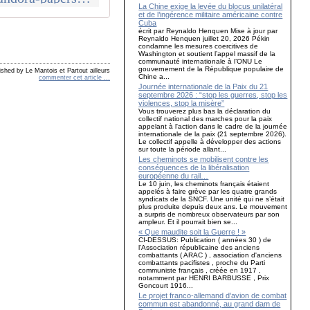
La Chine exige la levée du blocus unilatéral
et de l’ingérence militaire américaine contre
Cuba
écrit par Reynaldo Henquen Mise à jour par
Reynaldo Henquen juillet 20, 2026 Pékin
condamne les mesures coercitives de
Washington et soutient l’appel massif de la
communauté internationale à l’ONU Le
gouvernement de la République populaire de
ished by Le Mantois et Partout ailleurs
Chine a...
commenter cet article
…
Journée internationale de la Paix du 21
septembre 2026 : “stop les guerres, stop les
violences, stop la misère”
Vous trouverez plus bas la déclaration du
collectif national des marches pour la paix
appelant à l'action dans le cadre de la journée
internationale de la paix (21 septembre 2026).
Le collectif appelle à développer des actions
sur toute la période allant...
Les cheminots se mobilisent contre les
conséquences de la libéralisation
européenne du rail…
Le 10 juin, les cheminots français étaient
appelés à faire grève par les quatre grands
syndicats de la SNCF. Une unité qui ne s’était
plus produite depuis deux ans. Le mouvement
a surpris de nombreux observateurs par son
ampleur. Et il pourrait bien se...
« Que maudite soit la Guerre ! »
CI-DESSUS: Publication ( années 30 ) de
l'Association républicaine des anciens
combattants ( ARAC ) , association d'anciens
combattants pacifistes , proche du Parti
communiste français , créée en 1917 ,
notamment par HENRI BARBUSSE , Prix
Goncourt 1916...
Le projet franco-allemand d’avion de combat
commun est abandonné, au grand dam de