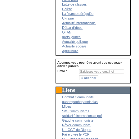
Lutte de classes
Colère
La finance dérégulée
Ukraine
Actualité internationale
Débat d'idées
OTAN
gilets jaunes
Actualité politique
Actualité sociale
Agriculture
Abonnez-vous pour être averti des nouveaux
articles publiés.
Email
Liens
Combat Communiste
canempechepasnicolas
M'pep
Site Communistes
solidarité internationale pcf
Gauche communiste
Réveil communiste
UL-CGT de Dieppe
Faire vivre le PCF
PCF Bassin d'Arcachon