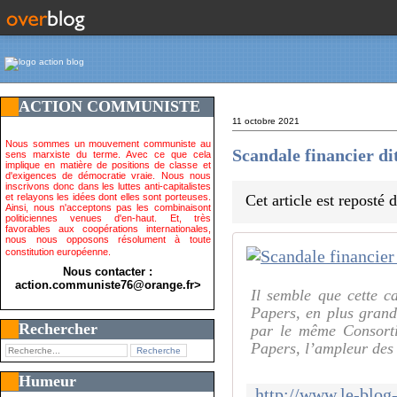
ACTION COMMUNISTE
11 octobre 2021
Nous sommes un mouvement communiste au
Scandale financier di
sens marxiste du terme. Avec ce que cela
implique en matière de positions de classe et
d'exigences de démocratie vraie. Nous nous
inscrivons donc dans les luttes anti-capitalistes
et relayons les idées dont elles sont porteuses.
Cet article est reposté
Ainsi, nous n'acceptons pas les combinaisont
politiciennes venues d'en-haut. Et, très
favorables aux coopérations internationales,
nous nous opposons résolument à toute
constitution européenne.
Nous contacter :
action.communiste76@orange.fr>
Il semble que cette ca
Papers, en plus grand
Rechercher
par le même Consorti
Papers, l’ampleur des d
Humeur