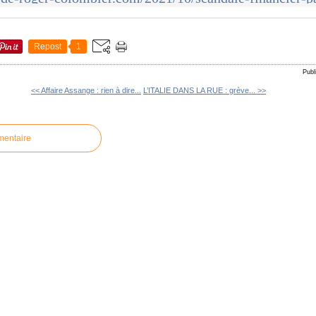
Repost
1
Publ
<< Affaire Assange : rien à dire...
L’ITALIE DANS LA RUE : grève... >>
mentaire