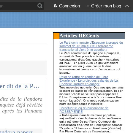
Connexion
+
Créer mon blog
Articles RÉCents
Le Parti communiste d'Espagne à propos du
sommet de Trump sur le « terrorisme
transnational d'extrême gauche »
Le Parti communiste d'Espagne à propos du
sommet de Trump sur le « terrorisme
transnational d'extrême gauche » Actualités
du PCE – 17 juillet 2026 Le gouvernement
américain est en guerre contre le droit
international et contre ceux d'entre nous qui
luttent...
Rejet de l’offre de reprise de Fibre
Excellence - Le projet des salariés de La
Chapelle Darblay en danger
Scandale financier dit de la Pandora papers: et après?
Très mauvaise nouvelle. Que nos gouvernants
cessent de parler de réindustrialisation. Ils s'en
moquent car ils ne veulent pas s'opposer à
l'Union Européenne et à la "concurrence libre
, dite de la Pandora
et non faussée". Or si nous voulons sauver
nquête déjà révélée
notre indépendance industrielle...
Perpétuer le leg révolutionnaire de
ns après les Panama
ROBESPIERRE
« Robespierre dans la mémoire populaire,
aujourd’hui » c’est le thème de la conférence
qui a été donnée par Pierre Outteryck de
l’association des Amis de Robespierre samedi
25 juillet à 11 heures au Panthéon (Paris 5e).
http://www.le-blog-de-roger-colombier.com/2021/10/scandale-financier-pandora-papers-et-apres.html
Par Pierre Outteryck de l’association...