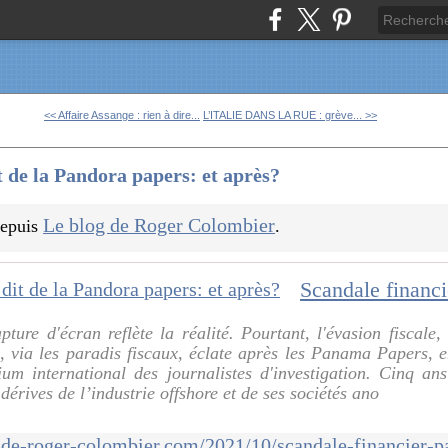
<< Affaire Assange : rien à dire...
L’ITALIE DANS LA RUE : grève... >>
t de la Pandora papers: et après?
Le blog de Roger Colombier
 depuis
.
pture d'écran reflète la réalité. Pourtant, l'évasion fiscale
, via les paradis fiscaux, éclate après les Panama Papers, e
um international des journalistes d'investigation. Cinq a
érives de l’industrie offshore et de ses sociétés ano