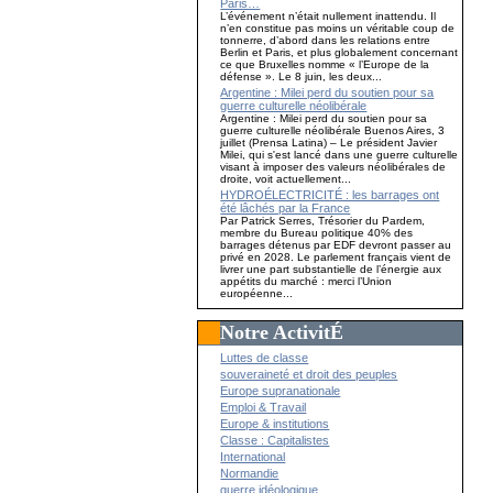
Paris…
L’événement n’était nullement inattendu. Il
n’en constitue pas moins un véritable coup de
tonnerre, d’abord dans les relations entre
Berlin et Paris, et plus globalement concernant
ce que Bruxelles nomme « l’Europe de la
défense ». Le 8 juin, les deux...
Argentine : Milei perd du soutien pour sa
guerre culturelle néolibérale
Argentine : Milei perd du soutien pour sa
guerre culturelle néolibérale Buenos Aires, 3
juillet (Prensa Latina) – Le président Javier
Milei, qui s'est lancé dans une guerre culturelle
visant à imposer des valeurs néolibérales de
droite, voit actuellement...
HYDROÉLECTRICITÉ : les barrages ont
été lâchés par la France
Par Patrick Serres, Trésorier du Pardem,
membre du Bureau politique 40% des
barrages détenus par EDF devront passer au
privé en 2028. Le parlement français vient de
livrer une part substantielle de l’énergie aux
appétits du marché : merci l’Union
européenne...
Notre ActivitÉ
Luttes de classe
souveraineté et droit des peuples
Europe supranationale
Emploi & Travail
Europe & institutions
Classe : Capitalistes
International
Normandie
guerre idéologique