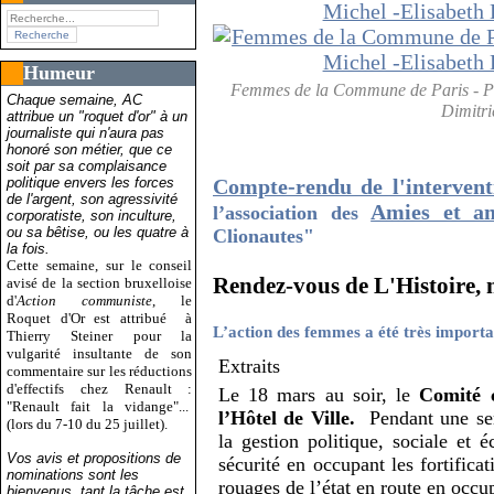
Humeur
Femmes de la Commune de Paris - Pau
Chaque semaine, AC
Dimitri
attribue un "roquet d'or" à un
journaliste qui n'aura pas
honoré son métier, que ce
soit par sa complaisance
politique envers les forces
Compte-rendu de l'intervent
de l'argent, son agressivité
Amies et a
l’association des
corporatiste, son inculture,
ou sa bêtise, ou les quatre à
Clionautes"
la fois.
Cette semaine, sur le conseil
Rendez-vous de L'Histoire, n
avisé de la section bruxelloise
d'
Action communiste
, le
Roquet d'Or est attribué
à
L’action des femmes a été très impor
Thierry Steiner pour la
vulgarité insultante de son
Extraits
commentaire sur les réductions
d'effectifs chez Renault :
Le 18 mars au soir, le
Comité c
"Renault fait la vidange"...
l’Hôtel de Ville.
Pendant une sem
(lors du 7-10 du 25 juillet).
la gestion politique, sociale et 
Vos avis et propositions de
sécurité en occupant les fortificat
nominations sont les
rouages de l’état en route en occup
bienvenus, tant la tâche est