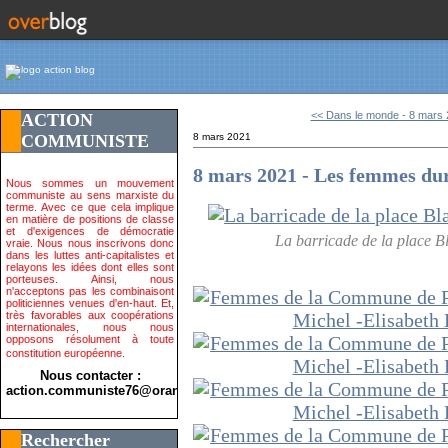
<< Dans le monde - 8 mars 
ACTION
COMMUNISTE
8 mars 2021
8 mars 2021 - Les femmes dur
Nous sommes un mouvement
communiste au sens marxiste du
terme. Avec ce que cela implique
en matière de positions de classe
et d'exigences de démocratie
La barricade de la place B
vraie. Nous nous inscrivons donc
dans les luttes anti-capitalistes et
relayons les idées dont elles sont
porteuses. Ainsi, nous
n'acceptons pas les combinaisont
politiciennes venues d'en-haut. Et,
très favorables aux coopérations
internationales, nous nous
opposons résolument à toute
constitution européenne.
Nous contacter :
action.communiste76@orange.fr>
Rechercher