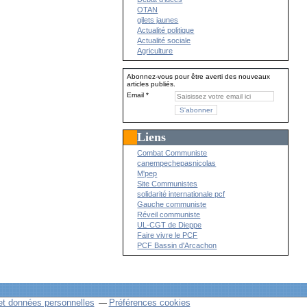
OTAN
gilets jaunes
Actualité politique
Actualité sociale
Agriculture
Abonnez-vous pour être averti des nouveaux
articles publiés.
Email
Liens
Combat Communiste
canempechepasnicolas
M'pep
Site Communistes
solidarité internationale pcf
Gauche communiste
Réveil communiste
UL-CGT de Dieppe
Faire vivre le PCF
PCF Bassin d'Arcachon
et données personnelles
Préférences cookies