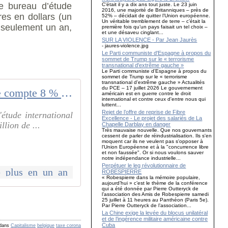
le bureau d’étude
C’était il y a dix ans tout juste. Le 23 juin
2016, une majorité de Britanniques – près de
ires en
dollars (
un
52% – décidait de quitter l’Union européenne.
Un véritable tremblement de terre – c’était la
 seulement un an,
première fois qu’un pays faisait un tel choix –
et une désaveu cinglant...
SUR LA VIOLENCE - Par Jean Jaurès
- jaures-violence.jpg
Le Parti communiste d'Espagne à propos du
sommet de Trump sur le « terrorisme
transnational d'extrême gauche »
Le Parti communiste d'Espagne à propos du
sommet de Trump sur le « terrorisme
transnational d'extrême gauche » Actualités
du PCE – 17 juillet 2026 Le gouvernement
La Belgique compte 8 % de millionnaires de plus en un an
américain est en guerre contre le droit
international et contre ceux d'entre nous qui
luttent...
Rejet de l’offre de reprise de Fibre
'étude international
Excellence - Le projet des salariés de La
lion de ...
Chapelle Darblay en danger
Très mauvaise nouvelle. Que nos gouvernants
cessent de parler de réindustrialisation. Ils s'en
moquent car ils ne veulent pas s'opposer à
l'Union Européenne et à la "concurrence libre
et non faussée". Or si nous voulons sauver
notre indépendance industrielle...
Perpétuer le leg révolutionnaire de
e_plus_en_un_an
ROBESPIERRE
« Robespierre dans la mémoire populaire,
aujourd’hui » c’est le thème de la conférence
qui a été donnée par Pierre Outteryck de
l’association des Amis de Robespierre samedi
25 juillet à 11 heures au Panthéon (Paris 5e).
Par Pierre Outteryck de l’association...
La Chine exige la levée du blocus unilatéral
et de l’ingérence militaire américaine contre
Cuba
dans
Capitalisme
belgique
taxe corona