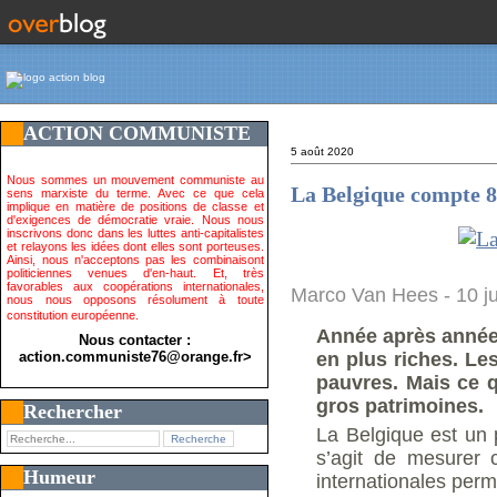
ACTION COMMUNISTE
5 août 2020
Nous sommes un mouvement communiste au
La Belgique compte 8
sens marxiste du terme. Avec ce que cela
implique en matière de positions de classe et
d'exigences de démocratie vraie. Nous nous
inscrivons donc dans les luttes anti-capitalistes
et relayons les idées dont elles sont porteuses.
Ainsi, nous n'acceptons pas les combinaisont
politiciennes venues d'en-haut. Et, très
favorables aux coopérations internationales,
Marco Van Hees
-
10 j
nous nous opposons résolument à toute
constitution européenne.
Année après année
Nous contacter :
action.communiste76@orange.fr>
en plus riches. Le
pauvres. Mais ce q
gros patrimoines.
Rechercher
La Belgique est un 
s’agit de mesurer 
Humeur
internationales perme