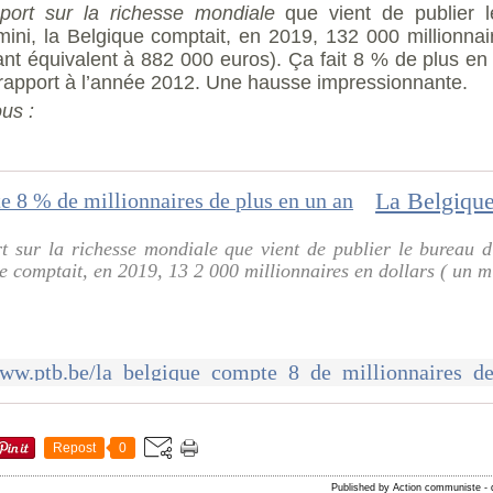
port sur la richesse mondiale
que vient de publier 
mini, la Belgique comptait, en 2019,
13
2
000
millionna
ant équivalent à
882 000 euros).
Ça fait 8 % de plus en
 rapport à l’année 2012. Une hausse impressionnante.
ous :
t sur la richesse mondiale que vient de publier le bureau d
 comptait, en 2019, 13 2 000 millionnaires en dollars ( un mil
www.ptb.be/la_belgique_compte_8_de_millionnaires_d
Repost
0
Published by Action communiste
-