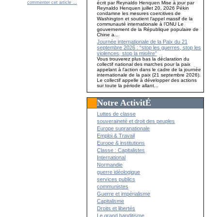
écrit par Reynaldo Henquen Mise à jour par
commenter cet article
…
Reynaldo Henquen juillet 20, 2026 Pékin
condamne les mesures coercitives de
Washington et soutient l’appel massif de la
communauté internationale à l’ONU Le
gouvernement de la République populaire de
Chine a...
Journée internationale de la Paix du 21
septembre 2026 : “stop les guerres, stop les
violences, stop la misère”
Vous trouverez plus bas la déclaration du
collectif national des marches pour la paix
appelant à l'action dans le cadre de la journée
internationale de la paix (21 septembre 2026).
Le collectif appelle à développer des actions
sur toute la période allant...
Notre ActivitÉ
Luttes de classe
souveraineté et droit des peuples
Europe supranationale
Emploi & Travail
Europe & institutions
Classe : Capitalistes
International
Normandie
guerre idéologique
services publics
communistes
Guerre et impérialisme
Capitalisme
Droits et libertés
Le grand banditisme