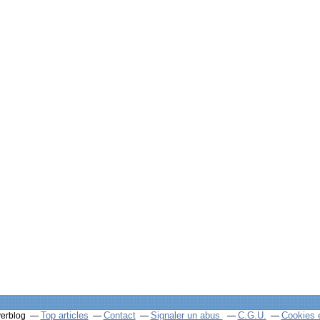
Top articles
Contact
Signaler un abus
C.G.U.
Cookies 
verblog