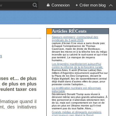
Connexion
+
Créer mon blog
Articles RÉCents
Sapeurs-pompiers; communiqué des
syndicats du 3 août 2026
capture d'écran Il ne vous a sans doute pas
échappé l'omniprésence de Thomas
Cazenave, maire de droite de Bordeaux,
devant les micros et à la téloche lors du méga-
incendie qui a calciné le sud-ouest et qui n'est
pas terminé. Le manque de moyens
humains...
Les Argentins manifesteront aujourd'hui
contre la réforme de la loi foncière rurale.
Buenos Aires, 6 août (Prensa Latina) Des
milliers d'Argentins retourneront aujourd'hui sur
la Plaza de los Dos Congresos, devant le
uses et… de plus
Palais législatif, lieu de rassemblement central
déjà établi dans d'autres villes du pays, pour
x de plus en plus
protester contre l'adoption...
La prolifération nucléaire est désormais
eulent taxer ces
inéluctable
Décidément Donald Trump aura réussi à
décevoir même ses plus grands adversaires. À
titre personnel je n'attendais strictement rien
hématique quand il
de lui, mais son comportement en Iran et de
plus en plus en Ukraine montre qu'il n'est
, des initiatives
vraiment pas du tout fiable. Alors...
Grands médias et dirigeants européens
n’ont toujours pas digéré le Brexit…