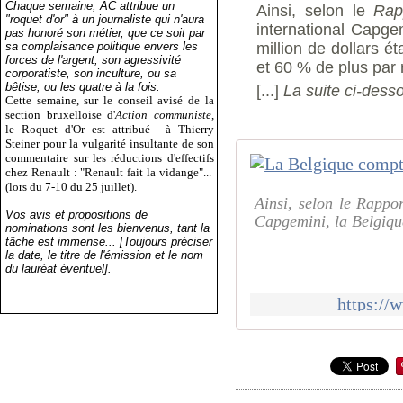
Chaque semaine, AC attribue un
Ainsi, selon le
Rap
"roquet d'or" à un journaliste qui n'aura
international Capge
pas honoré son métier, que ce soit par
sa complaisance politique envers les
million de dollars ét
forces de l'argent, son agressivité
et 60 % de plus par
corporatiste, son inculture, ou sa
bêtise, ou les quatre à la fois.
[...]
La suite ci-dess
Cette semaine, sur le conseil avisé de la
section bruxelloise d'
Action communiste
,
le Roquet d'Or est attribué
à Thierry
Steiner pour la vulgarité insultante de son
commentaire sur les réductions d'effectifs
chez Renault : "Renault fait la vidange"...
(lors du 7-10 du 25 juillet).
Ainsi, selon le Rappor
Vos avis et propositions de
Capgemini, la Belgique
nominations sont les bienvenus, tant la
tâche est immense... [Toujours préciser
la date, le titre de l'émission et le nom
du lauréat éventuel].
https://