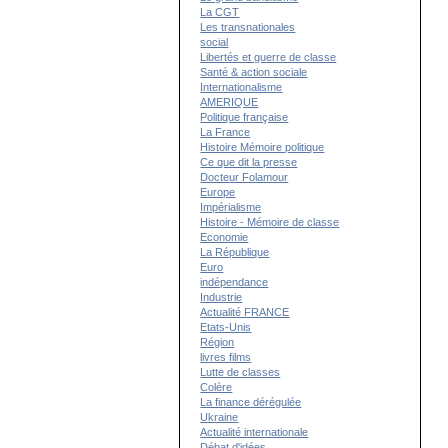
La CGT
Les transnationales
social
Libertés et guerre de classe
Santé & action sociale
Internationalisme
AMERIQUE
Politique française
La France
Histoire Mémoire politique
Ce que dit la presse
Docteur Folamour
Europe
Impérialisme
Histoire - Mémoire de classe
Economie
La République
Euro
indépendance
Industrie
Actualité FRANCE
Etats-Unis
Région
livres films
Lutte de classes
Colère
La finance dérégulée
Ukraine
Actualité internationale
Débat d'idées