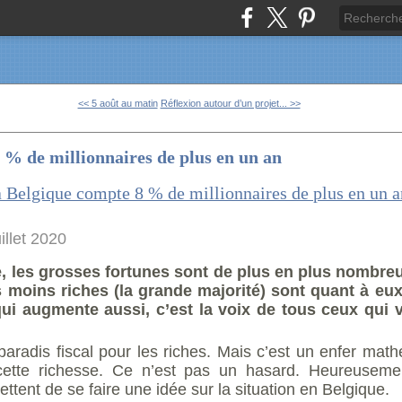
<< 5 août au matin
Réflexion autour d’un projet... >>
 % de millionnaires de plus en un an
uillet 2020
, les grosses fortunes sont de plus en plus nombre
s moins riches (la grande majorité) sont quant à eu
ui augmente aussi, c’est la voix de tous ceux qui v
paradis fiscal pour les riches. Mais c’est un enfer mat
cette richesse. Ce n’est pas un hasard. Heureusement
ttent de se faire une idée sur la situation en Belgique.