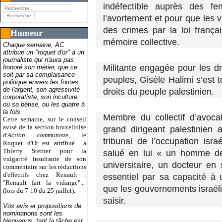
indéfectible auprès des fe
l’avortement et pour que les 
des crimes par la loi frança
Humeur
mémoire collective.
Chaque semaine, AC
attribue un "roquet d'or" à un
journaliste qui n'aura pas
Militante engagée pour les dr
honoré son métier, que ce
soit par sa complaisance
peuples, Gisèle Halimi s’est 
politique envers les forces
de l'argent, son agressivité
droits du peuple palestinien.
corporatiste, son inculture,
ou sa bêtise, ou les quatre à
la fois.
Membre du collectif d’avoc
Cette semaine, sur le conseil
avisé de la section bruxelloise
grand dirigeant palestinien
d'
Action communiste
, le
tribunal de l’occupation isra
Roquet d'Or est attribué
à
Thierry Steiner pour la
salué en lui « un homme d
vulgarité insultante de son
universitaire, un docteur en 
commentaire sur les réductions
d'effectifs chez Renault :
essentiel par sa capacité à 
"Renault fait la vidange"...
que les gouvernements israéli
(lors du 7-10 du 25 juillet).
saisir.
Vos avis et propositions de
nominations sont les
bienvenus, tant la tâche est