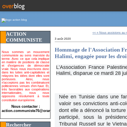
<< « Nous assistons au m
ACTION
COMMUNISTE
3 août 2020
Hommage de l'Association Fra
Nous sommes un mouvement
Halimi, engagée pour les droi
communiste au sens marxiste du
terme. Avec ce que cela implique
en matière de positions de classe
et d'exigences de démocratie
L’Association France Palestin
vraie. Nous nous inscrivons donc
Halimi, disparue ce mardi 28 juil
dans les luttes anti-capitalistes et
relayons les idées dont elles sont
porteuses. Ainsi, nous
n'acceptons pas les combinaisont
politiciennes venues d'en-haut. Et,
très favorables aux coopérations
internationales, nous nous
Née en Tunisie dans une famil
opposons résolument à toute
constitution européenne.
valoir ses convictions anti-co
Nous contacter :
dont elle a dénoncé la torture
action.communiste76@orange.fr>
participé, sous la préside
Tribunal Russell sur le Viet
Rechercher