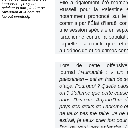
Elle a également été membre
immense... [Toujours
préciser la date, le titre de
Russell pour la Palestine 
l'émission et le nom du
notamment prononcé sur le c
lauréat éventuel].
commis par l’État d’Israël con
une session spéciale en sept
israélienne contre la populat
laquelle il a conclu que cette 
au génocide et de crimes cont
Lors de cette offensiv
journal
l’Humanité
: «
Un 
palestinien – est en train de 
otage. Pourquoi ? Quelle caus
on ? J’affirme que cette caus
dans l’histoire. Aujourd’hui
pays des droits de l’homme et
ne veux pas me taire. Je ne 
estival, je veux crier fort pou
l’on ne veut pas entendre. L’