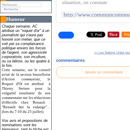
situation, on constate
Humeur
Chaque semaine, AC
attribue un "roquet d'or" à un
Rep
journaliste qui n'aura pas
honoré son métier, que ce
soit par sa complaisance
politique envers les forces
de l'argent, son agressivité
<< Les Nations Unies pour
corporatiste, son inculture,
commentaires
ou sa bêtise, ou les quatre à
la fois.
Cette semaine, sur le conseil
Ajouter un commentaire
avisé de la section bruxelloise
d'
Action communiste
, le
Roquet d'Or est attribué
à
Thierry Steiner pour la
vulgarité insultante de son
commentaire sur les réductions
d'effectifs chez Renault :
"Renault fait la vidange"...
(lors du 7-10 du 25 juillet).
Vos avis et propositions de
nominations sont les
bienvenus, tant la tâche est