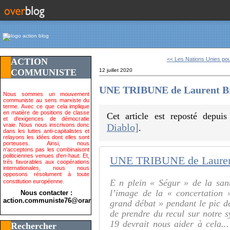
<< Les Nations Unies pour
ACTION
COMMUNISTE
12 juillet 2020
UNE TRIBUNE de Laurent Bru
Nous sommes un mouvement
communiste au sens marxiste du
terme. Avec ce que cela implique
en matière de positions de classe
Cet article est reposté depui
et d'exigences de démocratie
vraie. Nous nous inscrivons donc
Diablo]
.
dans les luttes anti-capitalistes et
relayons les idées dont elles sont
porteuses. Ainsi, nous
n'acceptons pas les combinaisont
politiciennes venues d'en-haut. Et,
très favorables aux coopérations
internationales, nous nous
opposons résolument à toute
E n plein « Ségur » de la san
constitution européenne.
l’image de la « concertation 
Nous contacter :
action.communiste76@orange.fr>
grand débat » pendant le pic de 
de prendre du recul sur notre
19 devrait nous aider à cela..
Rechercher