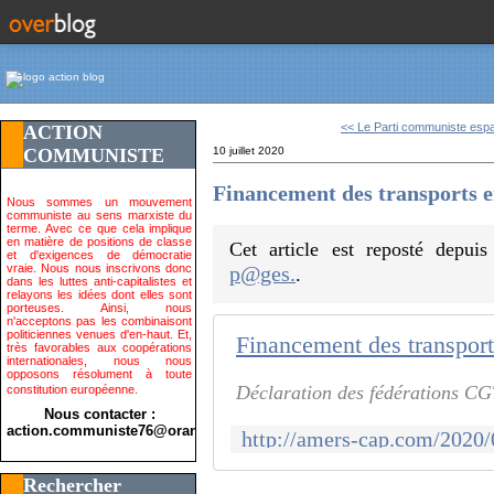
<< Le Parti communiste espa
ACTION
COMMUNISTE
10 juillet 2020
Financement des transports e
Nous sommes un mouvement
communiste au sens marxiste du
terme. Avec ce que cela implique
en matière de positions de classe
Cet article est reposté depui
et d'exigences de démocratie
vraie. Nous nous inscrivons donc
p@ges.
.
dans les luttes anti-capitalistes et
relayons les idées dont elles sont
porteuses. Ainsi, nous
n'acceptons pas les combinaisont
politiciennes venues d'en-haut. Et,
Financement des transport
très favorables aux coopérations
internationales, nous nous
opposons résolument à toute
Déclaration des fédérations CGT
constitution européenne.
Nous contacter :
action.communiste76@orange.fr>
Rechercher