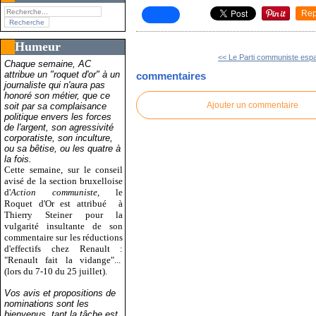
Rep
Humeur
<< Le Parti communiste espa
Chaque semaine, AC
attribue un "roquet d'or" à un
commentaires
journaliste qui n'aura pas
honoré son métier, que ce
Ajouter un commentaire
soit par sa complaisance
politique envers les forces
de l'argent, son agressivité
corporatiste, son inculture,
ou sa bêtise, ou les quatre à
la fois.
Cette semaine, sur le conseil
avisé de la section bruxelloise
d'
Action communiste
, le
Roquet d'Or est attribué
à
Thierry Steiner pour la
vulgarité insultante de son
commentaire sur les réductions
d'effectifs chez Renault :
"Renault fait la vidange"...
(lors du 7-10 du 25 juillet).
Vos avis et propositions de
nominations sont les
bienvenus, tant la tâche est