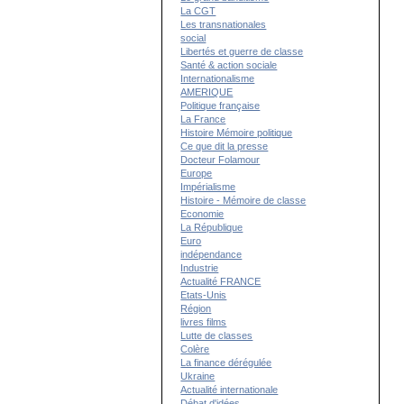
La CGT
Les transnationales
social
Libertés et guerre de classe
Santé & action sociale
Internationalisme
AMERIQUE
Politique française
La France
Histoire Mémoire politique
Ce que dit la presse
Docteur Folamour
Europe
Impérialisme
Histoire - Mémoire de classe
Economie
La République
Euro
indépendance
Industrie
Actualité FRANCE
Etats-Unis
Région
livres films
Lutte de classes
Colère
La finance dérégulée
Ukraine
Actualité internationale
Débat d'idées