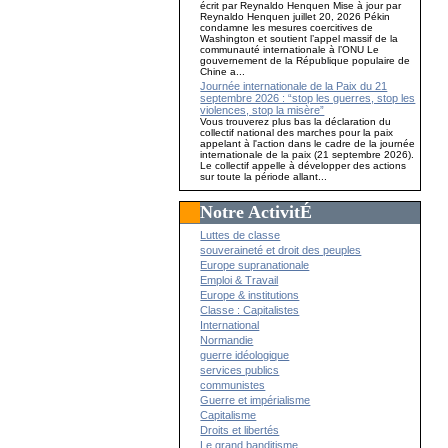
écrit par Reynaldo Henquen Mise à jour par
Reynaldo Henquen juillet 20, 2026 Pékin
condamne les mesures coercitives de
Washington et soutient l’appel massif de la
communauté internationale à l’ONU Le
gouvernement de la République populaire de
Chine a...
Journée internationale de la Paix du 21
septembre 2026 : “stop les guerres, stop les
violences, stop la misère”
Vous trouverez plus bas la déclaration du
collectif national des marches pour la paix
appelant à l'action dans le cadre de la journée
internationale de la paix (21 septembre 2026).
Le collectif appelle à développer des actions
sur toute la période allant...
Notre ActivitÉ
Luttes de classe
souveraineté et droit des peuples
Europe supranationale
Emploi & Travail
Europe & institutions
Classe : Capitalistes
International
Normandie
guerre idéologique
services publics
communistes
Guerre et impérialisme
Capitalisme
Droits et libertés
Le grand banditisme