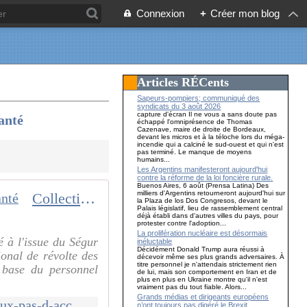
Connexion
+
Créer mon blog
Articles RÉCents
Sapeurs-pompiers; communiqué des
syndicats du 3 août 2026
capture d'écran Il ne vous a sans doute pas
Santé
échappé l'omniprésence de Thomas
Cazenave, maire de droite de Bordeaux,
devant les micros et à la téloche lors du méga-
incendie qui a calciné le sud-ouest et qui n'est
pas terminé. Le manque de moyens
humains...
Les Argentins manifesteront aujourd'hui
contre la réforme de la loi foncière rurale.
Buenos Aires, 6 août (Prensa Latina) Des
milliers d'Argentins retourneront aujourd'hui sur
Collectif Inter-Hôpitaux : pas d'accord avec les résultats du Ségur de la Santé
la Plaza de los Dos Congresos, devant le
Palais législatif, lieu de rassemblement central
déjà établi dans d'autres villes du pays, pour
protester contre l'adoption...
La prolifération nucléaire est désormais
 à l'issue du Ségur
inéluctable
Décidément Donald Trump aura réussi à
ional de révolte des
décevoir même ses plus grands adversaires. À
titre personnel je n'attendais strictement rien
a base du personnel
de lui, mais son comportement en Iran et de
plus en plus en Ukraine montre qu'il n'est
vraiment pas du tout fiable. Alors...
Grands médias et dirigeants européens
http://canempechepasnicolas.over-blog.com/2020/07/collectif-inter-hopitaux-pas-d-accord-avec-les-resultats-du-segur-de-la-sante.html
n’ont toujours pas digéré le Brexit…