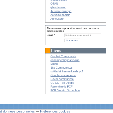
OTAN
gilets jaunes
Actualité politique
Actualité sociale
Agriculture
Abonnez-vous pour être averti des nouveaux
articles publiés.
Email
Liens
Combat Communiste
canempechepasnicolas
M'pep
Site Communistes
solidarité internationale pcf
Gauche communiste
Réveil communiste
UL-CGT de Dieppe
Faire vivre le PCF
PCF Bassin d'Arcachon
et données personnelles
Préférences cookies