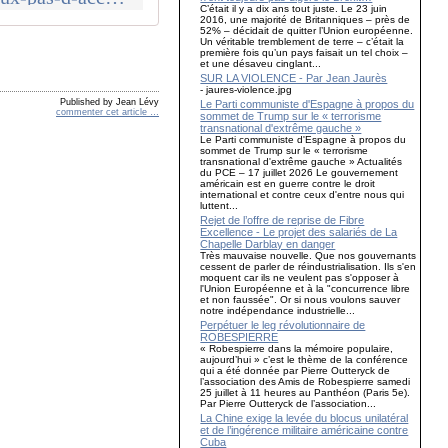
C’était il y a dix ans tout juste. Le 23 juin
2016, une majorité de Britanniques – près de
52% – décidait de quitter l’Union européenne.
Un véritable tremblement de terre – c’était la
première fois qu’un pays faisait un tel choix –
et une désaveu cinglant...
SUR LA VIOLENCE - Par Jean Jaurès
- jaures-violence.jpg
Published by Jean Lévy
Le Parti communiste d'Espagne à propos du
commenter cet article
…
sommet de Trump sur le « terrorisme
transnational d'extrême gauche »
Le Parti communiste d'Espagne à propos du
sommet de Trump sur le « terrorisme
transnational d'extrême gauche » Actualités
du PCE – 17 juillet 2026 Le gouvernement
américain est en guerre contre le droit
international et contre ceux d'entre nous qui
luttent...
Rejet de l’offre de reprise de Fibre
Excellence - Le projet des salariés de La
Chapelle Darblay en danger
Très mauvaise nouvelle. Que nos gouvernants
cessent de parler de réindustrialisation. Ils s'en
moquent car ils ne veulent pas s'opposer à
l'Union Européenne et à la "concurrence libre
et non faussée". Or si nous voulons sauver
notre indépendance industrielle...
Perpétuer le leg révolutionnaire de
ROBESPIERRE
« Robespierre dans la mémoire populaire,
aujourd’hui » c’est le thème de la conférence
qui a été donnée par Pierre Outteryck de
l’association des Amis de Robespierre samedi
25 juillet à 11 heures au Panthéon (Paris 5e).
Par Pierre Outteryck de l’association...
La Chine exige la levée du blocus unilatéral
et de l’ingérence militaire américaine contre
Cuba