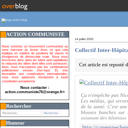
ACTION COMMUNISTE
14 juillet 2020
Nous sommes un mouvement communiste au
Collectif Inter-Hôpit
sens marxiste du terme. Avec ce que cela
implique en matière de positions de classe et
d'exigences de démocratie vraie. Nous nous
inscrivons donc dans les luttes anti-capitalistes
et relayons les idées dont elles sont porteuses.
Cet article est reposté
Ainsi, nous n'acceptons pas les combinaisont
politiciennes venues d'en-haut. Et, très
favorables aux coopérations internationales,
nous nous opposons résolument à toute
constitution européenne.
Nous contacter :
action.communiste76@orange.fr>
Ça n'empêche pas Nic
Les médias, qui serve
Rechercher
de la santé. C'est une
blouses banches sur l
soignant,des hôpitau
Humeur