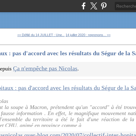
<< Défilé du 14 JUILLET : Une...
14 juillet 2020 : reprenons... >>
aux : pas d'accord avec les résultats du Ségur de la 
Ça n'empêche pas Nicolas
 depuis
.
olas
nt la soupe à Macron, prétendent qu'un "accord" à été trouvé
 fausse information . En effet, le magnifique mouvement nat
'ensemble du territoire a été le fait d'une réaction de l
x et CHU, animé en province comme à