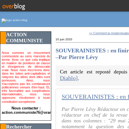
<< Comment la modernisation
ACTION
COMMUNISTE
10 juin 2020
SOUVERAINISTES : en finir 
Nous sommes un mouvement
–Par Pierre Lévy
communiste au sens marxiste du
terme. Avec ce que cela implique
en matière de positions de classe
et d'exigences de démocratie
vraie. Nous nous inscrivons donc
Cet article est reposté depui
dans les luttes anti-capitalistes et
Diablo]
relayons les idées dont elles sont
.
porteuses. Ainsi, nous
n'acceptons pas les combinaisont
politiciennes venues d'en-haut. Et,
très favorables aux coopérations
internationales, nous nous
opposons résolument à toute
constitution européenne.
Nous contacter :
Par Pierre Lévy Rédacteur en ch
action.communiste76@orange.fr>
rédacteur en chef de la revue
dans nos colonnes : "29 mai 2
notamment la question des dé
Rechercher