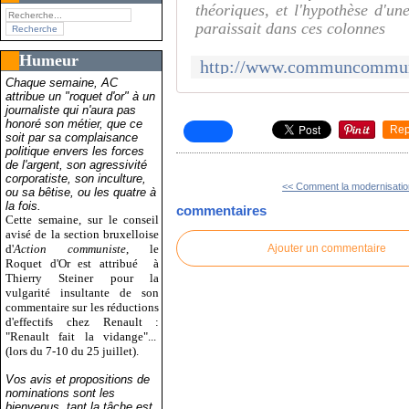
théoriques, et l'hypothèse d'u
paraissait dans ces colonnes
Humeur
Chaque semaine, AC
attribue un "roquet d'or" à un
journaliste qui n'aura pas
honoré son métier, que ce
Rep
soit par sa complaisance
politique envers les forces
de l'argent, son agressivité
corporatiste, son inculture,
<< Comment la modernisation
ou sa bêtise, ou les quatre à
la fois.
commentaires
Cette semaine, sur le conseil
avisé de la section bruxelloise
d'
Action communiste
, le
Ajouter un commentaire
Roquet d'Or est attribué
à
Thierry Steiner pour la
vulgarité insultante de son
commentaire sur les réductions
d'effectifs chez Renault :
"Renault fait la vidange"...
(lors du 7-10 du 25 juillet).
Vos avis et propositions de
nominations sont les
bienvenus, tant la tâche est