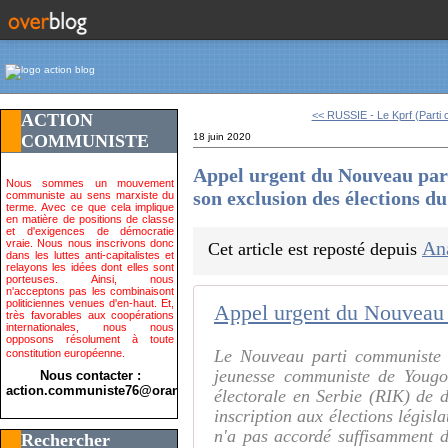
<< RUSSIE - Le Kprf (Parti 
ACTION
COMMUNISTE
18 juin 2020
Appel urgent du Nouveau part
Nous sommes un mouvement
son exclusion des élections du
communiste au sens marxiste du
terme. Avec ce que cela implique
en matière de positions de classe
et d'exigences de démocratie
vraie. Nous nous inscrivons donc
An
Cet article est reposté depuis
dans les luttes anti-capitalistes et
relayons les idées dont elles sont
porteuses. Ainsi, nous
n'acceptons pas les combinaisont
politiciennes venues d'en-haut. Et,
très favorables aux coopérations
internationales, nous nous
opposons résolument à toute
Le Nouveau parti communiste 
constitution européenne.
jeunesse communiste de Yougo
Nous contacter :
action.communiste76@orange.fr>
électorale en Serbie (RIK) de di
inscription aux élections législ
n'a pas accordé suffisamment d
Rechercher