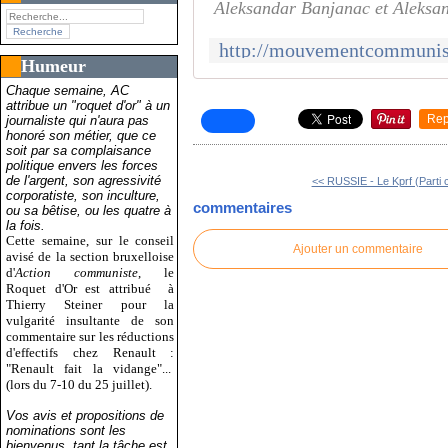
Aleksandar Banjanac et Aleksa
Humeur
Chaque semaine, AC
attribue un "roquet d'or" à un
Rep
journaliste qui n'aura pas
honoré son métier, que ce
soit par sa complaisance
politique envers les forces
de l'argent, son agressivité
<< RUSSIE - Le Kprf (Parti 
corporatiste, son inculture,
commentaires
ou sa bêtise, ou les quatre à
la fois.
Cette semaine, sur le conseil
Ajouter un commentaire
avisé de la section bruxelloise
d'
Action communiste
, le
Roquet d'Or est attribué
à
Thierry Steiner pour la
vulgarité insultante de son
commentaire sur les réductions
d'effectifs chez Renault :
"Renault fait la vidange"...
(lors du 7-10 du 25 juillet).
Vos avis et propositions de
nominations sont les
bienvenus, tant la tâche est