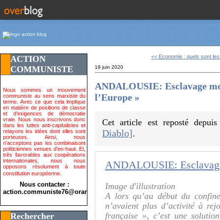
<< Economie : quels sont les.
ACTION
COMMUNISTE
19 juin 2020
ANDALOUSIE: Esclavage mode
Nous sommes un mouvement
l’Europe »
communiste au sens marxiste du
terme. Avec ce que cela implique
en matière de positions de classe
et d'exigences de démocratie
vraie. Nous nous inscrivons donc
Cet article est reposté depui
dans les luttes anti-capitalistes et
Diablo]
relayons les idées dont elles sont
.
porteuses. Ainsi, nous
n'acceptons pas les combinaisont
politiciennes venues d'en-haut. Et,
très favorables aux coopérations
internationales, nous nous
opposons résolument à toute
constitution européenne.
Nous contacter :
Image d'illustration
action.communiste76@orange.fr>
A lors qu’au début du confine
n’avaient plus d’activité à re
française », c’est une soluti
Rechercher