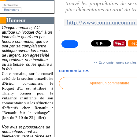
trouvé les propriétaires de ser
plus élémentaires du droit du t
Humeur
Chaque semaine, AC
attribue un "roquet d'or" à un
journaliste qui n'aura pas
honoré son métier, que ce
Rep
soit par sa complaisance
politique envers les forces
de l'argent, son agressivité
corporatiste, son inculture,
<< Economie : quels sont les.
ou sa bêtise, ou les quatre à
la fois.
commentaires
Cette semaine, sur le conseil
avisé de la section bruxelloise
d'
Action communiste
, le
Ajouter un commentaire
Roquet d'Or est attribué
à
Thierry Steiner pour la
vulgarité insultante de son
commentaire sur les réductions
d'effectifs chez Renault :
"Renault fait la vidange"...
(lors du 7-10 du 25 juillet).
Vos avis et propositions de
nominations sont les
bienvenus, tant la tâche est