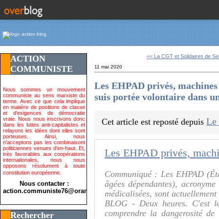
<< La CGT et Solidaires de Sei
ACTION
COMMUNISTE
11 mai 2020
Les EHPAD privés, machines à
Nous sommes un mouvement
suis portée volontaire dans u
communiste au sens marxiste du
terme. Avec ce que cela implique
en matière de positions de classe
et d'exigences de démocratie
vraie. Nous nous inscrivons donc
Le 
Cet article est reposté depuis
dans les luttes anti-capitalistes et
relayons les idées dont elles sont
porteuses. Ainsi, nous
n'acceptons pas les combinaisont
politiciennes venues d'en-haut. Et,
très favorables aux coopérations
internationales, nous nous
opposons résolument à toute
Communiqué : Les EHPAD (Étab
constitution européenne.
âgées dépendantes), acronyme u
Nous contacter :
action.communiste76@orange.fr>
médicalisées, sont actuellement 
BLOG - Deux heures. C'est le 
comprendre la dangerosité de c
Rechercher