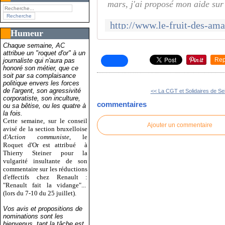
mars, j'ai proposé mon aide sur 
Humeur
Chaque semaine, AC
attribue un "roquet d'or" à un
Rep
journaliste qui n'aura pas
honoré son métier, que ce
soit par sa complaisance
politique envers les forces
de l'argent, son agressivité
<< La CGT et Solidaires de Sei
corporatiste, son inculture,
commentaires
ou sa bêtise, ou les quatre à
la fois.
Cette semaine, sur le conseil
Ajouter un commentaire
avisé de la section bruxelloise
d'
Action communiste
, le
Roquet d'Or est attribué
à
Thierry Steiner pour la
vulgarité insultante de son
commentaire sur les réductions
d'effectifs chez Renault :
"Renault fait la vidange"...
(lors du 7-10 du 25 juillet).
Vos avis et propositions de
nominations sont les
bienvenus, tant la tâche est