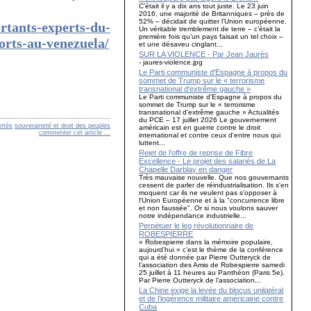
C’était il y a dix ans tout juste. Le 23 juin
2016, une majorité de Britanniques – près de
52% – décidait de quitter l’Union européenne.
rtants-experts-du-
Un véritable tremblement de terre – c’était la
première fois qu’un pays faisait un tel choix –
orts-au-venezuela/
et une désaveu cinglant...
SUR LA VIOLENCE - Par Jean Jaurès
- jaures-violence.jpg
Le Parti communiste d'Espagne à propos du
sommet de Trump sur le « terrorisme
transnational d'extrême gauche »
Le Parti communiste d'Espagne à propos du
sommet de Trump sur le « terrorisme
transnational d'extrême gauche » Actualités
du PCE – 17 juillet 2026 Le gouvernement
ertés
souveraineté et droit des peuples
américain est en guerre contre le droit
commenter cet article
…
international et contre ceux d'entre nous qui
luttent...
Rejet de l’offre de reprise de Fibre
Excellence - Le projet des salariés de La
Chapelle Darblay en danger
Très mauvaise nouvelle. Que nos gouvernants
cessent de parler de réindustrialisation. Ils s'en
moquent car ils ne veulent pas s'opposer à
l'Union Européenne et à la "concurrence libre
et non faussée". Or si nous voulons sauver
notre indépendance industrielle...
Perpétuer le leg révolutionnaire de
ROBESPIERRE
« Robespierre dans la mémoire populaire,
aujourd’hui » c’est le thème de la conférence
qui a été donnée par Pierre Outteryck de
l’association des Amis de Robespierre samedi
25 juillet à 11 heures au Panthéon (Paris 5e).
Par Pierre Outteryck de l’association...
La Chine exige la levée du blocus unilatéral
et de l’ingérence militaire américaine contre
Cuba