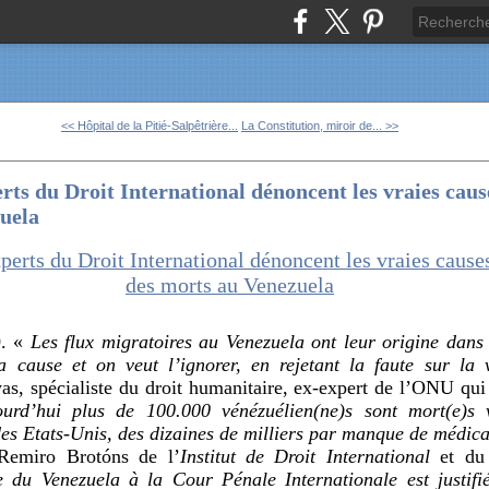
<< Hôpital de la Pitié-Salpêtrière...
La Constitution, miroir de... >>
ts du Droit International dénoncent les vraies caus
zuela
0. «
Les flux migratoires au Venezuela ont leur origine dans 
a cause et on veut l’ignorer, en rejetant la faute sur la 
as, spécialiste du droit humanitaire, ex-expert de l’ONU qui 
ourd’hui plus de 100.000 vénézuélien(ne)s sont mort(e)s 
 des Etats-Unis, des dizaines de milliers par manque de médic
 Remiro Brotóns de l’
Institut de Droit International
et d
e du Venezuela à la Cour Pénale Internationale est justifi