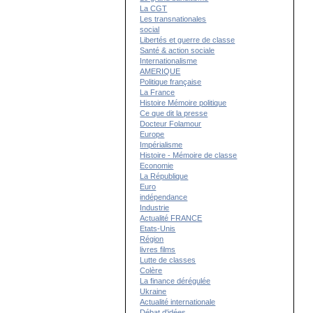
La CGT
Les transnationales
social
Libertés et guerre de classe
Santé & action sociale
Internationalisme
AMERIQUE
Politique française
La France
Histoire Mémoire politique
Ce que dit la presse
Docteur Folamour
Europe
Impérialisme
Histoire - Mémoire de classe
Economie
La République
Euro
indépendance
Industrie
Actualité FRANCE
Etats-Unis
Région
livres films
Lutte de classes
Colère
La finance dérégulée
Ukraine
Actualité internationale
Débat d'idées