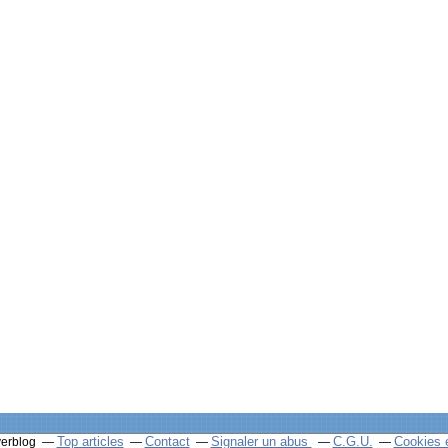
Top articles
Contact
Signaler un abus
C.G.U.
Cookies 
verblog