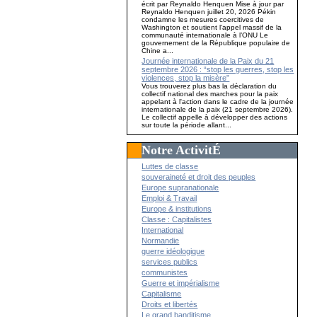
écrit par Reynaldo Henquen Mise à jour par
Reynaldo Henquen juillet 20, 2026 Pékin
condamne les mesures coercitives de
Washington et soutient l’appel massif de la
communauté internationale à l’ONU Le
gouvernement de la République populaire de
Chine a...
Journée internationale de la Paix du 21
septembre 2026 : “stop les guerres, stop les
violences, stop la misère”
Vous trouverez plus bas la déclaration du
collectif national des marches pour la paix
appelant à l'action dans le cadre de la journée
internationale de la paix (21 septembre 2026).
Le collectif appelle à développer des actions
sur toute la période allant...
Notre ActivitÉ
Luttes de classe
souveraineté et droit des peuples
Europe supranationale
Emploi & Travail
Europe & institutions
Classe : Capitalistes
International
Normandie
guerre idéologique
services publics
communistes
Guerre et impérialisme
Capitalisme
Droits et libertés
Le grand banditisme