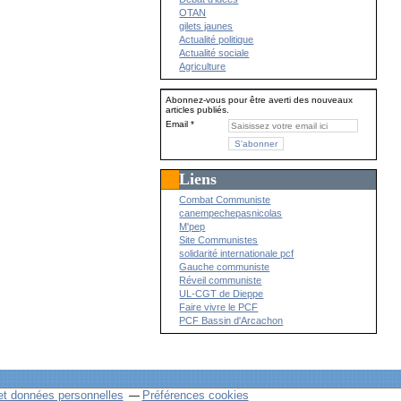
OTAN
gilets jaunes
Actualité politique
Actualité sociale
Agriculture
Abonnez-vous pour être averti des nouveaux
articles publiés.
Email
Liens
Combat Communiste
canempechepasnicolas
M'pep
Site Communistes
solidarité internationale pcf
Gauche communiste
Réveil communiste
UL-CGT de Dieppe
Faire vivre le PCF
PCF Bassin d'Arcachon
et données personnelles
Préférences cookies