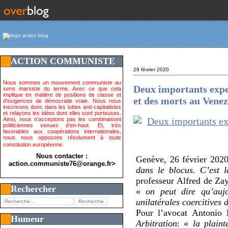
ACTION COMMUNISTE
29 février 2020
Nous sommes un mouvement communiste au
Deux importants exper
sens marxiste du terme. Avec ce que cela
implique en matière de positions de classe et
et des morts au Vene
d'exigences de démocratie vraie. Nous nous
inscrivons donc dans les luttes anti-capitalistes
et relayons les idées dont elles sont porteuses.
Ainsi, nous n'acceptons pas les combinaisont
politiciennes venues d'en-haut. Et, très
favorables aux coopérations internationales,
nous nous opposons résolument à toute
constitution européenne.
Nous contacter :
Genève, 26 février 202
action.communiste76@orange.fr>
dans le blocus. C’est l
professeur Alfred de Zay
Rechercher
«
on peut dire qu’auj
unilatérales coercitives
Pour l’avocat Antonio
Humeur
Arbitration
: «
la plaint