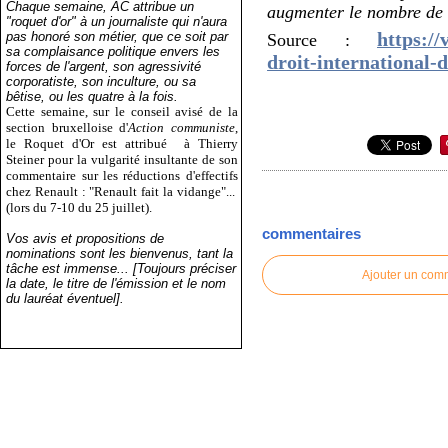
Chaque semaine, AC attribue un
augmenter le nombre de m
"roquet d'or" à un journaliste qui n'aura
https:/
pas honoré son métier, que ce soit par
Source :
sa complaisance politique envers les
droit-international-
forces de l'argent, son agressivité
corporatiste, son inculture, ou sa
bêtise, ou les quatre à la fois.
Cette semaine, sur le conseil avisé de la
section bruxelloise d'
Action communiste
,
le Roquet d'Or est attribué
à Thierry
Steiner pour la vulgarité insultante de son
commentaire sur les réductions d'effectifs
chez Renault : "Renault fait la vidange"...
(lors du 7-10 du 25 juillet).
commentaires
Vos avis et propositions de
nominations sont les bienvenus, tant la
tâche est immense... [Toujours préciser
Ajouter un com
la date, le titre de l'émission et le nom
du lauréat éventuel].