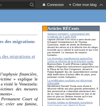
Connexion
+
Créer mon blog
Articles RÉCents
Sapeurs-pompiers; communiqué des
syndicats du 3 août 2026
capture d'écran Il ne vous a sans doute pas
es des migrations
échappé l'omniprésence de Thomas
Cazenave, maire de droite de Bordeaux,
devant les micros et à la téloche lors du méga-
incendie qui a calciné le sud-ouest et qui n'est
pas terminé. Le manque de moyens
humains...
Les Argentins manifesteront aujourd'hui
contre la réforme de la loi foncière rurale.
Buenos Aires, 6 août (Prensa Latina) Des
milliers d'Argentins retourneront aujourd'hui sur
la Plaza de los Dos Congresos, devant le
Palais législatif, lieu de rassemblement central
l’asphyxie financière,
déjà établi dans d'autres villes du pays, pour
protester contre l'adoption...
victime
» explique le
La prolifération nucléaire est désormais
a visité le Venezuela:
inéluctable
Décidément Donald Trump aura réussi à
victimes des mesures
décevoir même ses plus grands adversaires. À
titre personnel je n'attendais strictement rien
aments
« .
de lui, mais son comportement en Iran et de
plus en plus en Ukraine montre qu'il n'est
u
Permanent Court of
vraiment pas du tout fiable. Alors...
Grands médias et dirigeants européens
ée: créer une famine,
n’ont toujours pas digéré le Brexit…