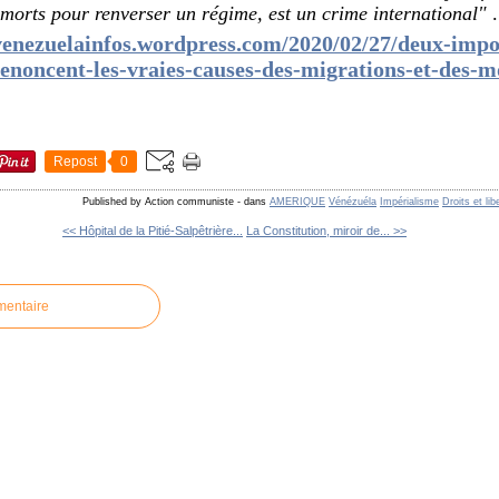
orts pour renverser un régime, est un crime international"
.
/venezuelainfos.wordpress.com/2020/02/27/deux-impo
denoncent-les-vraies-causes-des-migrations-et-des-m
Repost
0
Published by Action communiste
-
dans
AMERIQUE
Vénézuéla
Impérialisme
Droits et lib
<< Hôpital de la Pitié-Salpêtrière...
La Constitution, miroir de... >>
mentaire