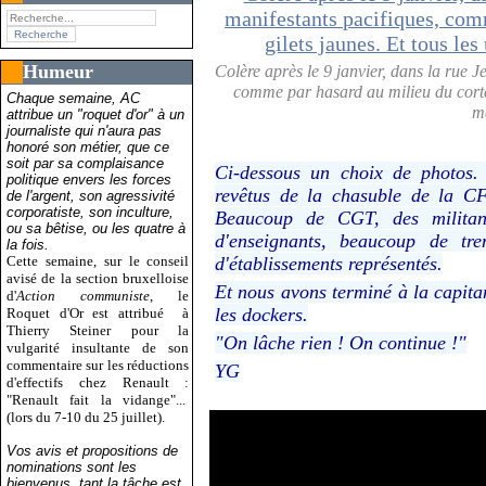
Humeur
Colère après le 9 janvier, dans la rue J
comme par hasard au milieu du cortège
Chaque semaine, AC
m
attribue un "roquet d'or" à un
journaliste qui n'aura pas
honoré son métier, que ce
soit par sa complaisance
Ci-dessous un choix de photos.
politique envers les forces
revêtus de la chasuble de la C
de l'argent, son agressivité
corporatiste, son inculture,
Beaucoup de CGT, des milita
ou sa bêtise, ou les quatre à
d'enseignants, beaucoup de tre
la fois.
Cette semaine, sur le conseil
d'établissements représentés.
avisé de la section bruxelloise
Et nous avons terminé à la capita
d'
Action communiste
, le
les dockers.
Roquet d'Or est attribué
à
Thierry Steiner pour la
"On lâche rien ! On continue !"
vulgarité insultante de son
commentaire sur les réductions
YG
d'effectifs chez Renault :
"Renault fait la vidange"...
(lors du 7-10 du 25 juillet).
Vos avis et propositions de
nominations sont les
bienvenus, tant la tâche est