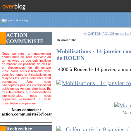
<< CARTON ROUGE contre la révo
ACTION
COMMUNISTE
16 janvier 2020
Mobilisations - 14 janvier con
Nous sommes un mouvement
de ROUEN
communiste au sens marxiste du
terme. Avec ce que cela implique
en matière de positions de classe
et d'exigences de démocratie
4000 à Rouen le 14 janvier, anno
vraie. Nous nous inscrivons donc
dans les luttes anti-capitalistes et
relayons les idées dont elles sont
porteuses. Ainsi, nous
n'acceptons pas les combinaisont
politiciennes venues d'en-haut. Et,
très favorables aux coopérations
internationales, nous nous
opposons résolument à toute
constitution européenne.
Nous contacter :
Ma p
action.communiste76@orange.fr>
Rechercher