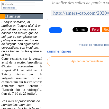
installer des salles de garde à v
Humeur
Chaque semaine, AC
attribue un "roquet d'or" à un
journaliste qui n'aura pas
Rep
honoré son métier, que ce
soit par sa complaisance
politique envers les forces
de l'argent, son agressivité
<< Rejet de l'arnaque Berg
corporatiste, son inculture,
commentaires
ou sa bêtise, ou les quatre à
la fois.
Cette semaine, sur le conseil
Ajouter un commentaire
avisé de la section bruxelloise
d'
Action communiste
, le
Roquet d'Or est attribué
à
Thierry Steiner pour la
vulgarité insultante de son
commentaire sur les réductions
d'effectifs chez Renault :
"Renault fait la vidange"...
(lors du 7-10 du 25 juillet).
Vos avis et propositions de
nominations sont les
bienvenus, tant la tâche est