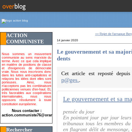
<< Rejet de l'arnaque Berg
ACTION
COMMUNISTE
14 janvier 2020
Le gouvernement et sa major
Nous sommes un mouvement
dents
communiste au sens marxiste du
terme. Avec ce que cela implique
en matière de positions de classe
et d'exigences de démocratie
vraie. Nous nous inscrivons donc
Cet article est reposté depui
dans les luttes anti-capitalistes et
p@ges.
relayons les idées dont elles sont
.
porteuses. Ainsi, nous
n'acceptons pas les combinaisont
politiciennes venues d'en-haut. Et,
très favorables aux coopérations
internationales, nous nous
opposons résolument à toute
constitution européenne.
Nous contacter :
pensée du jour
action.communiste76@orange.fr>
En pointant jour par jour leurs 
tribunaux tous les membres du
en flagrant délit de mensonge, 
Rechercher