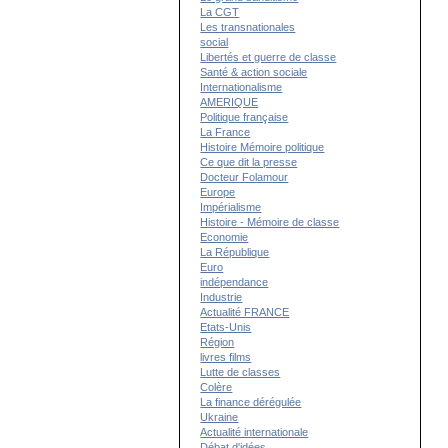
La CGT
Les transnationales
social
Libertés et guerre de classe
Santé & action sociale
Internationalisme
AMERIQUE
Politique française
La France
Histoire Mémoire politique
Ce que dit la presse
Docteur Folamour
Europe
Impérialisme
Histoire - Mémoire de classe
Economie
La République
Euro
indépendance
Industrie
Actualité FRANCE
Etats-Unis
Région
livres films
Lutte de classes
Colère
La finance dérégulée
Ukraine
Actualité internationale
Débat d'idées