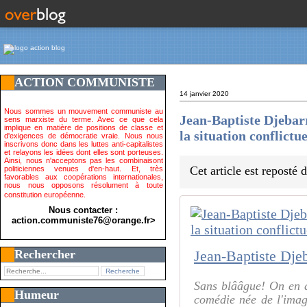
ACTION COMMUNISTE
14 janvier 2020
Nous sommes un mouvement communiste au
Jean-Baptiste Djebar
sens marxiste du terme. Avec ce que cela
implique en matière de positions de classe et
la situation conflict
d'exigences de démocratie vraie. Nous nous
inscrivons donc dans les luttes anti-capitalistes
et relayons les idées dont elles sont porteuses.
Ainsi, nous n'acceptons pas les combinaisont
Cet article est reposté
politiciennes venues d'en-haut. Et, très
favorables aux coopérations internationales,
nous nous opposons résolument à toute
constitution européenne.
Nous contacter :
action.communiste76@orange.fr>
Rechercher
Sans blââgue! On en a
Humeur
comédie née de l'imagi