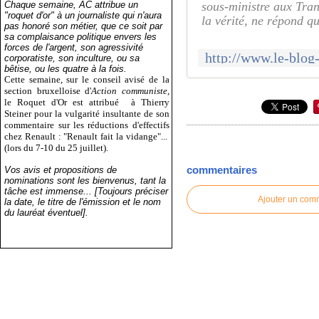
Chaque semaine, AC attribue un
sous-ministre aux Tran
"roquet d'or" à un journaliste qui n'aura
la vérité, ne répond q
pas honoré son métier, que ce soit par
sa complaisance politique envers les
forces de l'argent, son agressivité
corporatiste, son inculture, ou sa
bêtise, ou les quatre à la fois.
Cette semaine, sur le conseil avisé de la
section bruxelloise d'
Action communiste
,
le Roquet d'Or est attribué
à Thierry
Steiner pour la vulgarité insultante de son
commentaire sur les réductions d'effectifs
chez Renault : "Renault fait la vidange"...
(lors du 7-10 du 25 juillet).
commentaires
Vos avis et propositions de
nominations sont les bienvenus, tant la
tâche est immense... [Toujours préciser
Ajouter un com
la date, le titre de l'émission et le nom
du lauréat éventuel].