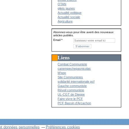
OTAN
gilets jaunes
Actualité politique
Actualité sociale
Agriculture
Abonnez-vous pour être averti des nouveaux
articles publiés.
Email
Liens
Combat Communiste
canempechepasnicolas
M'pep
Site Communistes
solidarité internationale pcf
Gauche communiste
Réveil communiste
UL-CGT de Dieppe
Faire vivre le PCF
PCF Bassin d'Arcachon
et données personnelles
Préférences cookies