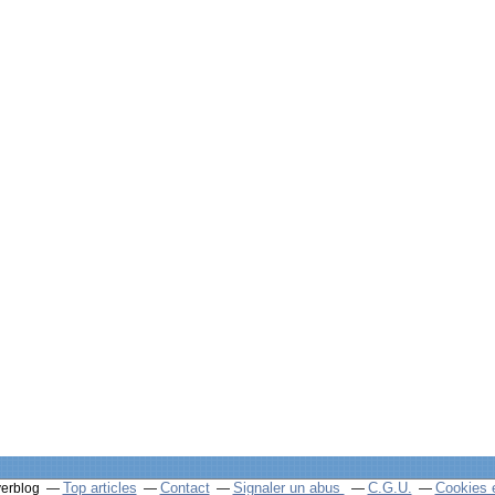
Top articles
Contact
Signaler un abus
C.G.U.
Cookies 
verblog