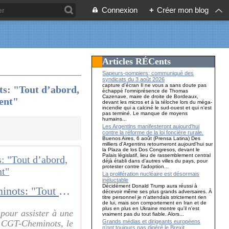
Connexion
+
Créer mon blog
Articles RÉCents
Sapeurs-pompiers; communiqué des
syndicats du 3 août 2026
capture d'écran Il ne vous a sans doute pas
ts: "Tout d’abord,
échappé l'omniprésence de Thomas
Cazenave, maire de droite de Bordeaux,
ment"
devant les micros et à la téloche lors du méga-
incendie qui a calciné le sud-ouest et qui n'est
pas terminé. Le manque de moyens
humains...
Les Argentins manifesteront aujourd'hui
contre la réforme de la loi foncière rurale.
Buenos Aires, 6 août (Prensa Latina) Des
milliers d'Argentins retourneront aujourd'hui sur
la Plaza de los Dos Congresos, devant le
Palais législatif, lieu de rassemblement central
déjà établi dans d'autres villes du pays, pour
protester contre l'adoption...
La prolifération nucléaire est désormais
inéluctable
Décidément Donald Trump aura réussi à
Jean-Baptiste Djebarri, sous-ministre aux Transports, à la CGT-Cheminots: "Tout d’abord, la situation conflictuelle que vous évoquez n’est pas le fait du Gouvernement"
décevoir même ses plus grands adversaires. À
titre personnel je n'attendais strictement rien
de lui, mais son comportement en Iran et de
plus en plus en Ukraine montre qu'il n'est
pour assister à une
vraiment pas du tout fiable. Alors...
Grands médias et dirigeants européens
la CGT-Cheminots, le
n’ont toujours pas digéré le Brexit…