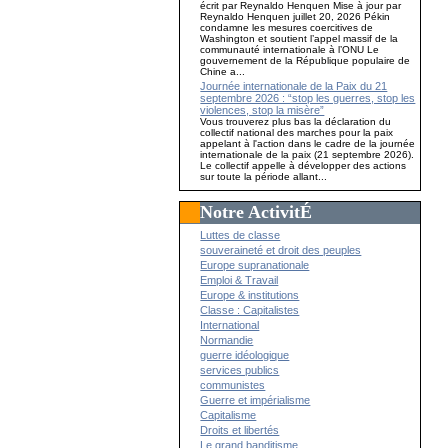
écrit par Reynaldo Henquen Mise à jour par
Reynaldo Henquen juillet 20, 2026 Pékin
condamne les mesures coercitives de
Washington et soutient l’appel massif de la
communauté internationale à l’ONU Le
gouvernement de la République populaire de
Chine a...
Journée internationale de la Paix du 21
septembre 2026 : “stop les guerres, stop les
violences, stop la misère”
Vous trouverez plus bas la déclaration du
collectif national des marches pour la paix
appelant à l'action dans le cadre de la journée
internationale de la paix (21 septembre 2026).
Le collectif appelle à développer des actions
sur toute la période allant...
Notre ActivitÉ
Luttes de classe
souveraineté et droit des peuples
Europe supranationale
Emploi & Travail
Europe & institutions
Classe : Capitalistes
International
Normandie
guerre idéologique
services publics
communistes
Guerre et impérialisme
Capitalisme
Droits et libertés
Le grand banditisme