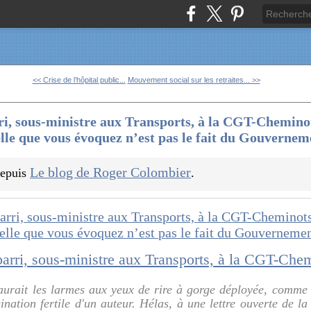
<< Crise de l’hôpital public...
Mouvement social sur les retraites... >>
ri, sous-ministre aux Transports, à la CGT-Chemino
uelle que vous évoquez n’est pas le fait du Gouverne
Le blog de Roger Colombier
 depuis
.
urait les larmes aux yeux de rire à gorge déployée, comme 
nation fertile d'un auteur. Hélas, à une lettre ouverte de 