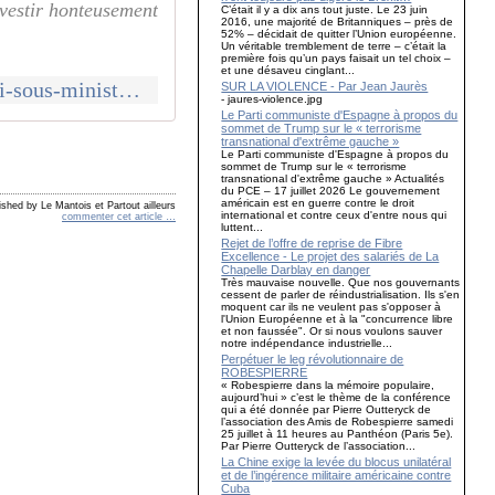
avestir honteusement
C’était il y a dix ans tout juste. Le 23 juin
2016, une majorité de Britanniques – près de
52% – décidait de quitter l’Union européenne.
Un véritable tremblement de terre – c’était la
première fois qu’un pays faisait un tel choix –
et une désaveu cinglant...
http://www.le-blog-de-roger-colombier.com/2020/01/jean-baptiste-djebarri-sous-ministre-aux-transports-a-la-cgt-cheminots-tout-d-abord-la-situation-conflictuelle-que-vous-evoquez-n-es
SUR LA VIOLENCE - Par Jean Jaurès
- jaures-violence.jpg
Le Parti communiste d'Espagne à propos du
sommet de Trump sur le « terrorisme
transnational d'extrême gauche »
Le Parti communiste d'Espagne à propos du
sommet de Trump sur le « terrorisme
transnational d'extrême gauche » Actualités
du PCE – 17 juillet 2026 Le gouvernement
américain est en guerre contre le droit
ished by Le Mantois et Partout ailleurs
international et contre ceux d'entre nous qui
commenter cet article
…
luttent...
Rejet de l’offre de reprise de Fibre
Excellence - Le projet des salariés de La
Chapelle Darblay en danger
Très mauvaise nouvelle. Que nos gouvernants
cessent de parler de réindustrialisation. Ils s'en
moquent car ils ne veulent pas s'opposer à
l'Union Européenne et à la "concurrence libre
et non faussée". Or si nous voulons sauver
notre indépendance industrielle...
Perpétuer le leg révolutionnaire de
ROBESPIERRE
« Robespierre dans la mémoire populaire,
aujourd’hui » c’est le thème de la conférence
qui a été donnée par Pierre Outteryck de
l’association des Amis de Robespierre samedi
25 juillet à 11 heures au Panthéon (Paris 5e).
Par Pierre Outteryck de l’association...
La Chine exige la levée du blocus unilatéral
et de l’ingérence militaire américaine contre
Cuba