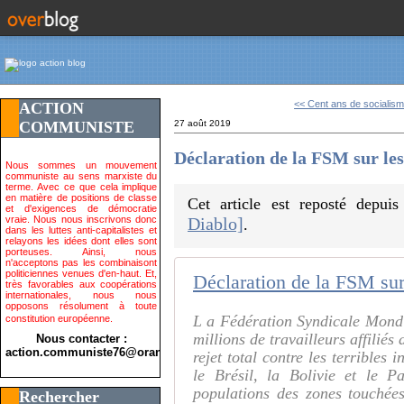
<< Cent ans de socialisme
ACTION
COMMUNISTE
27 août 2019
Déclaration de la FSM sur le
Nous sommes un mouvement
communiste au sens marxiste du
terme. Avec ce que cela implique
en matière de positions de classe
Cet article est reposté depui
et d'exigences de démocratie
vraie. Nous nous inscrivons donc
Diablo]
.
dans les luttes anti-capitalistes et
relayons les idées dont elles sont
porteuses. Ainsi, nous
n'acceptons pas les combinaisont
politiciennes venues d'en-haut. Et,
Déclaration de la FSM su
très favorables aux coopérations
internationales, nous nous
opposons résolument à toute
L a Fédération Syndicale Mond
constitution européenne.
millions de travailleurs affilié
Nous contacter :
action.communiste76@orange.fr>
rejet total contre les terribles
le Brésil, la Bolivie et le P
populations des zones touchée
Rechercher