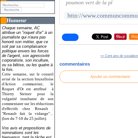
poumon vert de la pl
Humeur
Chaque semaine, AC
attribue un "roquet d'or" à un
Rep
journaliste qui n'aura pas
honoré son métier, que ce
soit par sa complaisance
politique envers les forces
de l'argent, son agressivité
<< Cent ans de socialisme
corporatiste, son inculture,
commentaires
ou sa bêtise, ou les quatre à
la fois.
Cette semaine, sur le conseil
Ajouter un commentaire
avisé de la section bruxelloise
d'
Action communiste
, le
Roquet d'Or est attribué
à
Thierry Steiner pour la
vulgarité insultante de son
commentaire sur les réductions
d'effectifs chez Renault :
"Renault fait la vidange"...
(lors du 7-10 du 25 juillet).
Vos avis et propositions de
nominations sont les
bienvenus, tant la tâche est