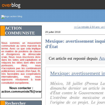
<< La retraite à 64 ans: un 
ACTION
COMMUNISTE
20 juillet 2019
Mexique: avertissement inquié
Nous sommes un mouvement
d'État
communiste au sens marxiste du
terme. Avec ce que cela implique
en matière de positions de classe
et d'exigences de démocratie
vraie. Nous nous inscrivons donc
An
Cet article est reposté depuis
dans les luttes anti-capitalistes et
relayons les idées dont elles sont
porteuses. Ainsi, nous
n'acceptons pas les combinaisont
politiciennes venues d'en-haut. Et,
très favorables aux coopérations
internationales, nous nous
opposons résolument à toute
México, 18 juillet (Prensa L
constitution européenne.
dimanche dernier un article i
Nous contacter :
action.communiste76@orange.fr>
d'État contre le Gouvernement
L'extrême droite mexicaine e
l'origine de ce projet. Le jour
Rechercher