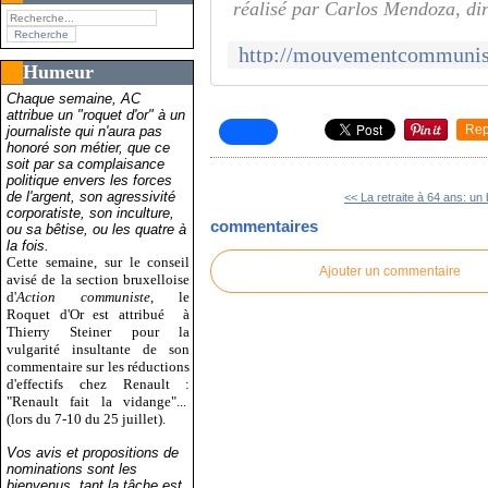
réalisé par Carlos Mendoza, dir
Humeur
Chaque semaine, AC
attribue un "roquet d'or" à un
Rep
journaliste qui n'aura pas
honoré son métier, que ce
soit par sa complaisance
politique envers les forces
de l'argent, son agressivité
<< La retraite à 64 ans: un 
corporatiste, son inculture,
commentaires
ou sa bêtise, ou les quatre à
la fois.
Cette semaine, sur le conseil
Ajouter un commentaire
avisé de la section bruxelloise
d'
Action communiste
, le
Roquet d'Or est attribué
à
Thierry Steiner pour la
vulgarité insultante de son
commentaire sur les réductions
d'effectifs chez Renault :
"Renault fait la vidange"...
(lors du 7-10 du 25 juillet).
Vos avis et propositions de
nominations sont les
bienvenus, tant la tâche est