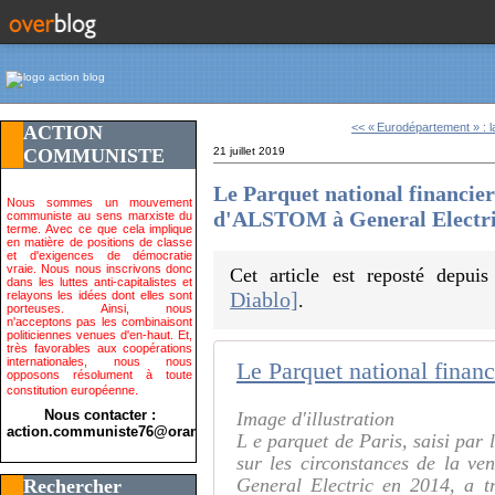
<< « Eurodépartement » : la
ACTION
COMMUNISTE
21 juillet 2019
Le Parquet national financier 
Nous sommes un mouvement
d'ALSTOM à General Electr
communiste au sens marxiste du
terme. Avec ce que cela implique
en matière de positions de classe
et d'exigences de démocratie
vraie. Nous nous inscrivons donc
Cet article est reposté depui
dans les luttes anti-capitalistes et
Diablo]
relayons les idées dont elles sont
.
porteuses. Ainsi, nous
n'acceptons pas les combinaisont
politiciennes venues d'en-haut. Et,
très favorables aux coopérations
internationales, nous nous
opposons résolument à toute
constitution européenne.
Nous contacter :
Image d'illustration
action.communiste76@orange.fr>
L e parquet de Paris, saisi par
sur les circonstances de la ve
General Electric en 2014, a t
Rechercher