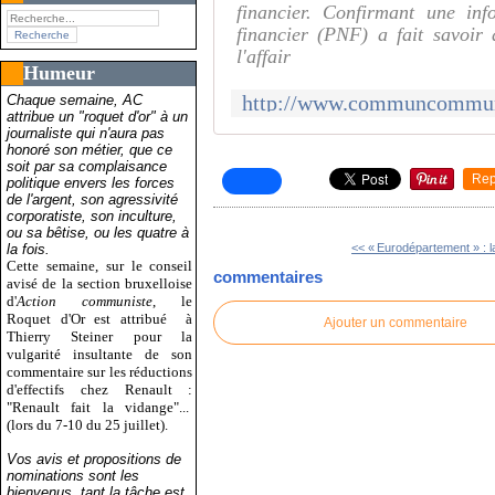
financier. Confirmant une in
financier (PNF) a fait savoir à
l'affair
Humeur
Chaque semaine, AC
attribue un "roquet d'or" à un
journaliste qui n'aura pas
honoré son métier, que ce
soit par sa complaisance
Rep
politique envers les forces
de l'argent, son agressivité
corporatiste, son inculture,
ou sa bêtise, ou les quatre à
la fois.
<< « Eurodépartement » : la
Cette semaine, sur le conseil
commentaires
avisé de la section bruxelloise
d'
Action communiste
, le
Roquet d'Or est attribué
à
Ajouter un commentaire
Thierry Steiner pour la
vulgarité insultante de son
commentaire sur les réductions
d'effectifs chez Renault :
"Renault fait la vidange"...
(lors du 7-10 du 25 juillet).
Vos avis et propositions de
nominations sont les
bienvenus, tant la tâche est