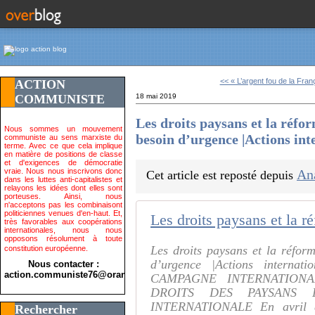
<< « L’argent fou de la Franç
ACTION
COMMUNISTE
18 mai 2019
Les droits paysans et la réfo
Nous sommes un mouvement
besoin d’urgence |Actions int
communiste au sens marxiste du
terme. Avec ce que cela implique
en matière de positions de classe
et d'exigences de démocratie
vraie. Nous nous inscrivons donc
An
Cet article est reposté depuis
dans les luttes anti-capitalistes et
relayons les idées dont elles sont
porteuses. Ainsi, nous
n'acceptons pas les combinaisont
politiciennes venues d'en-haut. Et,
très favorables aux coopérations
internationales, nous nous
opposons résolument à toute
Les droits paysans et la réfor
constitution européenne.
d’urgence |Actions interna
Nous contacter :
action.communiste76@orange.fr>
CAMPAGNE INTERNATION
DROITS DES PAYSANS E
INTERNATIONALE En avril de
Rechercher