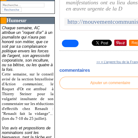
manifestations ont eu lieu dan
en œuvre urgente de la D
Humeur
Chaque semaine, AC
attribue un "roquet d'or" à un
journaliste qui n'aura pas
honoré son métier, que ce
Rep
soit par sa complaisance
politique envers les forces
de l'argent, son agressivité
corporatiste, son inculture,
<< « L’argent fou de la Franç
ou sa bêtise, ou les quatre à
la fois.
commentaires
Cette semaine, sur le conseil
avisé de la section bruxelloise
Ajouter un commentaire
d'
Action communiste
, le
Roquet d'Or est attribué
à
Thierry Steiner pour la
vulgarité insultante de son
commentaire sur les réductions
d'effectifs chez Renault :
"Renault fait la vidange"...
(lors du 7-10 du 25 juillet).
Vos avis et propositions de
nominations sont les
bienvenus, tant la tâche est