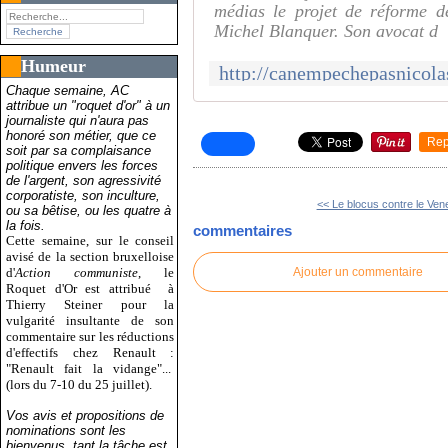
médias le projet de réforme d
Michel Blanquer. Son avocat d
Humeur
Chaque semaine, AC
attribue un "roquet d'or" à un
journaliste qui n'aura pas
honoré son métier, que ce
Rep
soit par sa complaisance
politique envers les forces
de l'argent, son agressivité
corporatiste, son inculture,
<< Le blocus contre le Vene
ou sa bêtise, ou les quatre à
la fois.
commentaires
Cette semaine, sur le conseil
avisé de la section bruxelloise
d'
Action communiste
, le
Ajouter un commentaire
Roquet d'Or est attribué
à
Thierry Steiner pour la
vulgarité insultante de son
commentaire sur les réductions
d'effectifs chez Renault :
"Renault fait la vidange"...
(lors du 7-10 du 25 juillet).
Vos avis et propositions de
nominations sont les
bienvenus, tant la tâche est