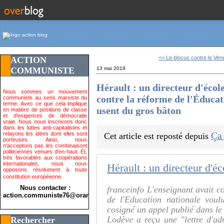
<< Le blocus contre le Vene
ACTION
COMMUNISTE
13 mai 2019
Hérault : un directeur d'écol
Nous sommes un mouvement
contre la réforme de l'Éducat
communiste au sens marxiste du
terme. Avec ce que cela implique
usent du gros bâton
en matière de positions de classe
et d'exigences de démocratie
vraie. Nous nous inscrivons donc
dans les luttes anti-capitalistes et
Ça
relayons les idées dont elles sont
Cet article est reposté depuis
porteuses. Ainsi, nous
n'acceptons pas les combinaisont
politiciennes venues d'en-haut. Et,
très favorables aux coopérations
internationales, nous nous
opposons résolument à toute
constitution européenne.
Nous contacter :
franceinfo L'enseignant avait c
action.communiste76@orange.fr>
de l'Education nationale voul
cosigné un appel publié dans le
Lodève a reçu une "lettre d'ad
Rechercher