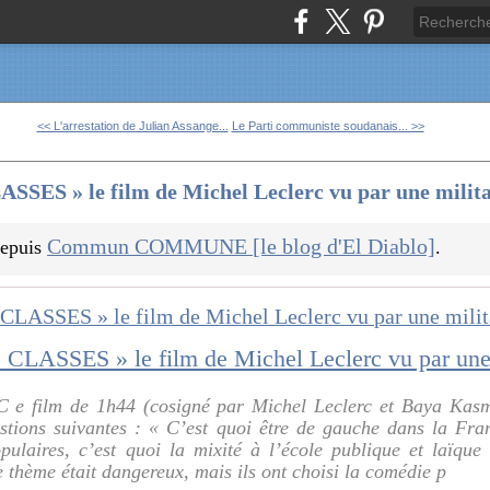
<< L'arrestation de Julian Assange...
Le Parti communiste soudanais... >>
SES » le film de Michel Leclerc vu par une milit
Commun COMMUNE [le blog d'El Diablo]
 depuis
.
C e film de 1h44 (cosigné par Michel Leclerc et Baya Kasm
stions suivantes : « C’est quoi être de gauche dans la Fra
pulaires, c’est quoi la mixité à l’école publique et laïque 
e thème était dangereux, mais ils ont choisi la comédie p