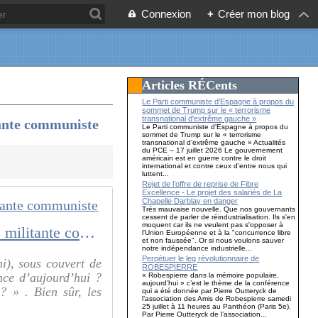
Connexion
+
Créer mon blog
Articles RÉCents
Le Parti communiste d'Espagne à propos du
sommet de Trump sur le « terrorisme
transnational d'extrême gauche »
ante communiste
Le Parti communiste d'Espagne à propos du
sommet de Trump sur le « terrorisme
transnational d'extrême gauche » Actualités
du PCE – 17 juillet 2026 Le gouvernement
américain est en guerre contre le droit
international et contre ceux d'entre nous qui
luttent...
Rejet de l’offre de reprise de Fibre
Excellence - Le projet des salariés de La
Chapelle Darblay en danger
Très mauvaise nouvelle. Que nos gouvernants
cessent de parler de réindustrialisation. Ils s'en
moquent car ils ne veulent pas s'opposer à
« LA LUTTE DES CLASSES » le film de Michel Leclerc vu par une militante communiste
l'Union Européenne et à la "concurrence libre
et non faussée". Or si nous voulons sauver
notre indépendance industrielle...
Perpétuer le leg révolutionnaire de
i), sous couvert de
ROBESPIERRE
nce d’aujourd’hui ?
« Robespierre dans la mémoire populaire,
aujourd’hui » c’est le thème de la conférence
? » . Bien sûr, les
qui a été donnée par Pierre Outteryck de
l’association des Amis de Robespierre samedi
25 juillet à 11 heures au Panthéon (Paris 5e).
Par Pierre Outteryck de l’association...