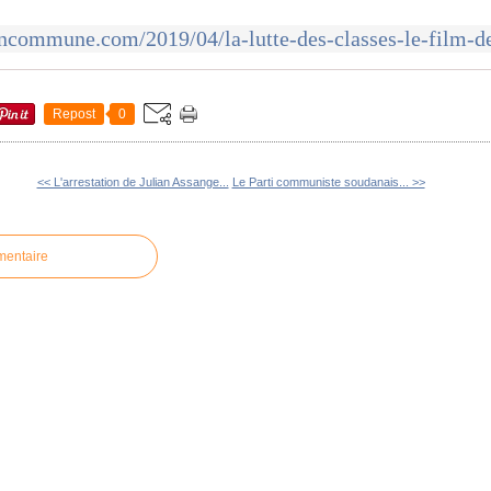
Repost
0
<< L'arrestation de Julian Assange...
Le Parti communiste soudanais... >>
mentaire