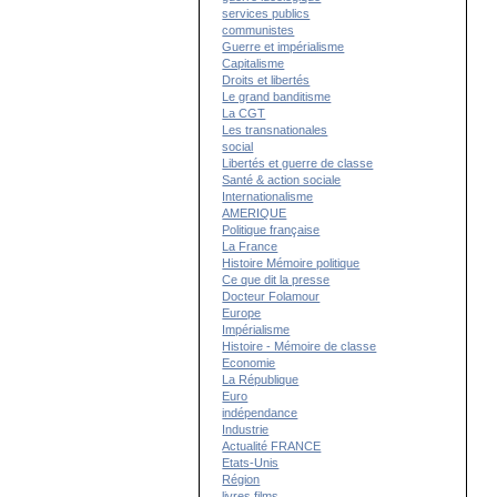
services publics
communistes
Guerre et impérialisme
Capitalisme
Droits et libertés
Le grand banditisme
La CGT
Les transnationales
social
Libertés et guerre de classe
Santé & action sociale
Internationalisme
AMERIQUE
Politique française
La France
Histoire Mémoire politique
Ce que dit la presse
Docteur Folamour
Europe
Impérialisme
Histoire - Mémoire de classe
Economie
La République
Euro
indépendance
Industrie
Actualité FRANCE
Etats-Unis
Région
livres films