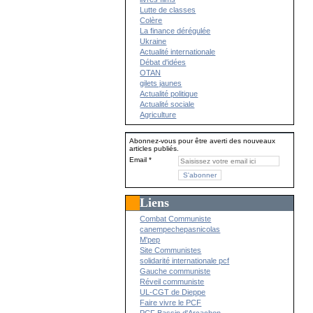
Lutte de classes
Colère
La finance dérégulée
Ukraine
Actualité internationale
Débat d'idées
OTAN
gilets jaunes
Actualité politique
Actualité sociale
Agriculture
Abonnez-vous pour être averti des nouveaux
articles publiés.
Email
Liens
Combat Communiste
canempechepasnicolas
M'pep
Site Communistes
solidarité internationale pcf
Gauche communiste
Réveil communiste
UL-CGT de Dieppe
Faire vivre le PCF
PCF Bassin d'Arcachon