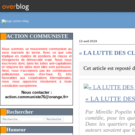
ACTION COMMUNISTE
13 avril 2019
Nous sommes un mouvement communiste au
« LA LUTTE DES CLAS
sens marxiste du terme. Avec ce que cela
implique en matière de positions de classe et
d'exigences de démocratie vraie. Nous nous
inscrivons donc dans les luttes anti-capitalistes
et relayons les idées dont elles sont porteuses.
Cet article est reposté
Ainsi, nous n'acceptons pas les combinaisont
politiciennes venues d'en-haut. Et, très
favorables aux coopérations internationales,
nous nous opposons résolument à toute
constitution européenne.
Nous contacter :
action.communiste76@orange.fr>
Rechercher
Par Mireille Popelin 
comédie, pose les que
Dans les quartiers po
Humeur
auteurs savaient que l