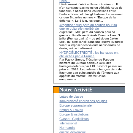
Paris…
L’événement n’était nullement inattendu. Il
n’en constitue pas moins un véritable coup de
tonnerre, d’abord dans les relations entre
Berlin et Paris, et plus globalement concernant
ce que Bruxelles nomme « l’Europe de la
défense ». Le 8 juin, les deux...
Argentine : Milei perd du soutien pour sa
guerre culturelle néolibérale
Argentine : Milei perd du soutien pour sa
guerre culturelle néolibérale Buenos Aires, 3
juillet (Prensa Latina) – Le président Javier
Milei, qui s'est lancé dans une guerre culturelle
visant à imposer des valeurs néolibérales de
droite, voit actuellement...
HYDROÉLECTRICITÉ : les barrages ont
été lâchés par la France
Par Patrick Serres, Trésorier du Pardem,
membre du Bureau politique 40% des
barrages détenus par EDF devront passer au
privé en 2028. Le parlement français vient de
livrer une part substantielle de l’énergie aux
appétits du marché : merci l’Union
européenne...
Notre ActivitÉ
Luttes de classe
souveraineté et droit des peuples
Europe supranationale
Emploi & Travail
Europe & institutions
Classe : Capitalistes
International
Normandie
guerre idéologique