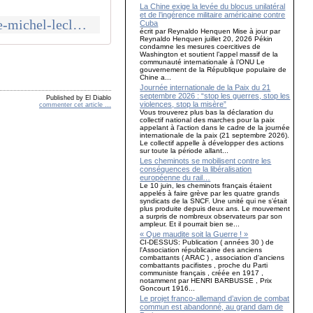
La Chine exige la levée du blocus unilatéral
et de l’ingérence militaire américaine contre
http://www.communcommune.com/2019/04/la-lutte-des-classes-le-film-de-michel-leclerc-vu-par-une-militante-communiste.html
Cuba
écrit par Reynaldo Henquen Mise à jour par
Reynaldo Henquen juillet 20, 2026 Pékin
condamne les mesures coercitives de
Washington et soutient l’appel massif de la
communauté internationale à l’ONU Le
gouvernement de la République populaire de
Chine a...
Journée internationale de la Paix du 21
septembre 2026 : “stop les guerres, stop les
Published by El Diablo
violences, stop la misère”
commenter cet article
…
Vous trouverez plus bas la déclaration du
collectif national des marches pour la paix
appelant à l'action dans le cadre de la journée
internationale de la paix (21 septembre 2026).
Le collectif appelle à développer des actions
sur toute la période allant...
Les cheminots se mobilisent contre les
conséquences de la libéralisation
européenne du rail…
Le 10 juin, les cheminots français étaient
appelés à faire grève par les quatre grands
syndicats de la SNCF. Une unité qui ne s’était
plus produite depuis deux ans. Le mouvement
a surpris de nombreux observateurs par son
ampleur. Et il pourrait bien se...
« Que maudite soit la Guerre ! »
CI-DESSUS: Publication ( années 30 ) de
l'Association républicaine des anciens
combattants ( ARAC ) , association d'anciens
combattants pacifistes , proche du Parti
communiste français , créée en 1917 ,
notamment par HENRI BARBUSSE , Prix
Goncourt 1916...
Le projet franco-allemand d’avion de combat
commun est abandonné, au grand dam de