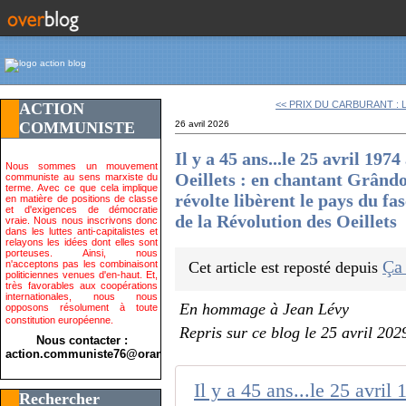
<< PRIX DU CARBURANT : 
ACTION
COMMUNISTE
26 avril 2026
Il y a 45 ans...le 25 avril 197
Nous sommes un mouvement
Oeillets : en chantant Grândol
communiste au sens marxiste du
terme. Avec ce que cela implique
révolte libèrent le pays du f
en matière de positions de classe
et d'exigences de démocratie
de la Révolution des Oeillets
vraie. Nous nous inscrivons donc
dans les luttes anti-capitalistes et
relayons les idées dont elles sont
porteuses. Ainsi, nous
Ça
n'acceptons pas les combinaisont
Cet article est reposté depuis
politiciennes venues d'en-haut. Et,
très favorables aux coopérations
internationales, nous nous
En hommage à Jean Lévy
opposons résolument à toute
constitution européenne.
Repris sur ce blog le 25 avril 202
Nous contacter :
action.communiste76@orange.fr>
Rechercher