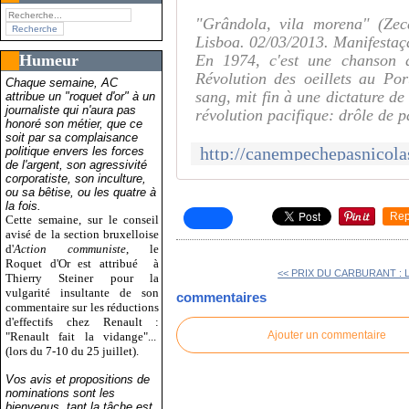
"Grândola, vila morena" (Zec
Lisboa. 02/03/2013. Manifestaç
Humeur
En 1974, c'est une chanson 
Révolution des oeillets au Por
Chaque semaine, AC
sang, mit fin à une dictature de
attribue un "roquet d'or" à un
journaliste qui n'aura pas
révolution pacifique: drôle de 
honoré son métier, que ce
soit par sa complaisance
politique envers les forces
de l'argent, son agressivité
corporatiste, son inculture,
ou sa bêtise, ou les quatre à
la fois.
Rep
Cette semaine, sur le conseil
avisé de la section bruxelloise
d'
Action communiste
, le
Roquet d'Or est attribué
à
<< PRIX DU CARBURANT : 
Thierry Steiner pour la
vulgarité insultante de son
commentaires
commentaire sur les réductions
d'effectifs chez Renault :
Ajouter un commentaire
"Renault fait la vidange"...
(lors du 7-10 du 25 juillet).
Vos avis et propositions de
nominations sont les
bienvenus, tant la tâche est