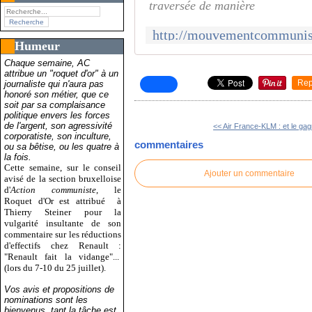
traversée de manière
Humeur
Chaque semaine, AC
attribue un "roquet d'or" à un
Rep
journaliste qui n'aura pas
honoré son métier, que ce
soit par sa complaisance
politique envers les forces
de l'argent, son agressivité
<< Air France-KLM : et le gag
corporatiste, son inculture,
commentaires
ou sa bêtise, ou les quatre à
la fois.
Cette semaine, sur le conseil
Ajouter un commentaire
avisé de la section bruxelloise
d'
Action communiste
, le
Roquet d'Or est attribué
à
Thierry Steiner pour la
vulgarité insultante de son
commentaire sur les réductions
d'effectifs chez Renault :
"Renault fait la vidange"...
(lors du 7-10 du 25 juillet).
Vos avis et propositions de
nominations sont les
bienvenus, tant la tâche est