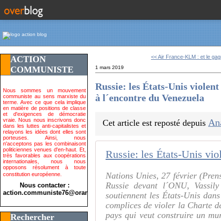
<< Air France-KLM : et le gag
ACTION
COMMUNISTE
1 mars 2019
Russie: les États-Unis violen
Nous sommes un mouvement
à l´encontre du Venezuela
communiste au sens marxiste du
terme. Avec ce que cela implique
en matière de positions de classe
et d'exigences de démocratie
vraie. Nous nous inscrivons donc
An
Cet article est reposté depuis
dans les luttes anti-capitalistes et
relayons les idées dont elles sont
porteuses. Ainsi, nous
n'acceptons pas les combinaisont
politiciennes venues d'en-haut. Et,
très favorables aux coopérations
internationales, nous nous
opposons résolument à toute
Nations Unies, 27 février (Pren
constitution européenne.
Russie devant l´ONU, Vassily
Nous contacter :
action.communiste76@orange.fr>
soutiennent les États-Unis dans 
complices de violer la Charte de
pays qui veut construire un mur
Rechercher