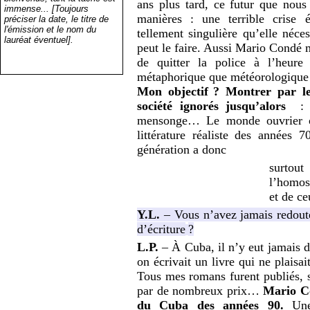
ans plus tard, ce futur que nous
immense... [Toujours
manières : une terrible crise
préciser la date, le titre de
l'émission et le nom du
tellement singulière qu’elle néces
lauréat éventuel].
peut le faire. Aussi Mario Condé 
de quitter la police à l’heur
métaphorique que météorologique
Mon objectif
? Montrer par le
société ignorés jusqu’alors
: l
mensonge… Le monde ouvrier ou s
littérature réaliste des années 
génération a donc
surtou
l’homos
et de ce
Y.L.
– Vous n’avez jamais redouté 
d’écriture
?
L.P.
– À Cuba, il n’y eut jamais d
on écrivait un livre qui ne plaisa
Tous mes romans furent publiés, 
par de nombreux prix…
Mario Co
du Cuba des années 90.
Une 