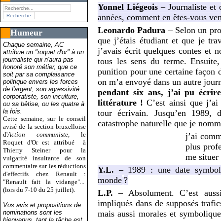
Yonnel Liégeois
– Journaliste et 
années, comment en êtes-vous venu 
Leonardo Padura
– Selon un proc
Humeur
que j’étais étudiant et que je trav
Chaque semaine, AC
j’avais écrit quelques contes et n
attribue un "roquet d'or" à un
journaliste qui n'aura pas
tous les sens du terme. Ensuite
honoré son métier, que ce
punition pour une certaine façon d
soit par sa complaisance
on m’a envoyé dans un autre journ
politique envers les forces
de l'argent, son agressivité
pendant six ans, j’ai pu écrir
corporatiste, son inculture,
littérature
!
C’est ainsi que j’ai
ou sa bêtise, ou les quatre à
la fois.
tour écrivain. Jusqu’en 1989, 
Cette semaine, sur le conseil
catastrophe naturelle que je nomm
avisé de la section bruxelloise
d'
Action communiste
, le
j’ai comm
Roquet d'Or est attribué
à
plus prof
Thierry Steiner pour la
me situer
vulgarité insultante de son
commentaire sur les réductions
Y.L.
– 1989 : une date symboli
d'effectifs chez Renault :
monde
?
"Renault fait la vidange"...
(lors du 7-10 du 25 juillet).
L.P.
– Absolument. C’est aussi
impliqués dans de supposés trafic
Vos avis et propositions de
nominations sont les
mais aussi morales et symboliqu
bienvenus, tant la tâche est