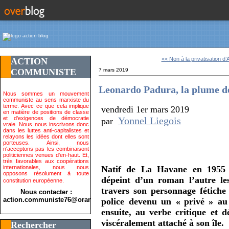
<< Non à la privatisation d’
ACTION
COMMUNISTE
7 mars 2019
Leonardo Padura, la plume 
Nous sommes un mouvement
communiste au sens marxiste du
terme. Avec ce que cela implique
vendredi 1er mars 2019
en matière de positions de classe
et d'exigences de démocratie
Yonnel Liegois
par
vraie. Nous nous inscrivons donc
dans les luttes anti-capitalistes et
relayons les idées dont elles sont
porteuses. Ainsi, nous
n'acceptons pas les combinaisont
politiciennes venues d'en-haut. Et,
très favorables aux coopérations
internationales, nous nous
Natif de La Havane en 1955 
opposons résolument à toute
dépeint d’un roman l’autre les
constitution européenne.
travers son personnage fétich
Nous contacter :
action.communiste76@orange.fr>
police devenu un «
privé
» au
ensuite, au verbe critique et 
viscéralement attaché à son île.
Rechercher