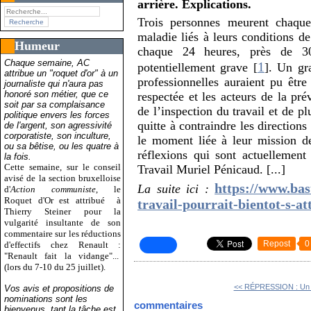
arrière. Explications.
Trois personnes meurent chaque
maladie liés à leurs conditions de
Humeur
chaque 24 heures, près de 30
Chaque semaine, AC
1
potentiellement grave
[
]
. Un gr
attribue un "roquet d'or" à un
professionnelles auraient pu être
journaliste qui n'aura pas
honoré son métier, que ce
respectée et les acteurs de la pr
soit par sa complaisance
de l’inspection du travail et de p
politique envers les forces
quitte à contraindre les direction
de l'argent, son agressivité
corporatiste, son inculture,
le moment liée à leur mission de
ou sa bêtise, ou les quatre à
réflexions qui sont actuellemen
la fois.
Cette semaine, sur le conseil
Travail Muriel Pénicaud. [...]
avisé de la section bruxelloise
https://www.ba
La suite ici :
d'
Action communiste
, le
Roquet d'Or est attribué
à
travail-pourrait-bientot-s-at
Thierry Steiner pour la
vulgarité insultante de son
commentaire sur les réductions
Repost
0
d'effectifs chez Renault :
"Renault fait la vidange"...
(lors du 7-10 du 25 juillet).
<< RÉPRESSION : Un d
Vos avis et propositions de
nominations sont les
commentaires
bienvenus, tant la tâche est