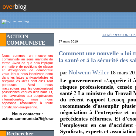
<< RÉPRESSION : Un d
ACTION
COMMUNISTE
27 mars 2019
Comment une nouvelle « loi tr
Nous sommes un mouvement
la santé et à la sécurité des sa
communiste au sens marxiste du
terme. Avec ce que cela implique
en matière de positions de classe
et d'exigences de démocratie
Nolwenn Weiler
par
18 mars 20
vraie. Nous nous inscrivons donc
dans les luttes anti-capitalistes et
Le gouvernement s’apprête-il à 
relayons les idées dont elles sont
porteuses. Ainsi, nous
risques professionnels, censée 
n'acceptons pas les combinaisont
politiciennes venues d'en-haut. Et,
santé ? La ministre du Travail 
très favorables aux coopérations
du récent rapport Lecocq pour
internationales, nous nous
opposons résolument à toute
recommande d’assouplir plusie
constitution européenne.
négociation à l’entreprise et n
Nous contacter :
précédentes réformes. Et d’exon
action.communiste76@orange.fr>
l’employeur en cas d’accident 
Syndicats, experts et associatio
Rechercher