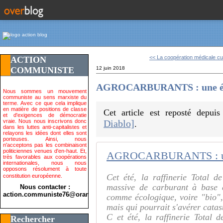
<< La coopération médicale cu
ACTION
COMMUNISTE
12 juin 2018
AGROCARBURANTS : une éne
Nous sommes un mouvement
communiste au sens marxiste du
terme. Avec ce que cela implique
en matière de positions de classe
Cet article est reposté depui
et d'exigences de démocratie
vraie. Nous nous inscrivons donc
Diablo]
.
dans les luttes anti-capitalistes et
relayons les idées dont elles sont
porteuses. Ainsi, nous
n'acceptons pas les combinaisont
politiciennes venues d'en-haut. Et,
AGROCARBURANTS : une 
très favorables aux coopérations
internationales, nous nous
opposons résolument à toute
Cet été, la raffinerie Total 
constitution européenne.
massive de carburant à base 
Nous contacter :
action.communiste76@orange.fr>
comme écologique, voire "bio",
mais qui pourrait s'avérer cata
C et été, la raffinerie Total
Rechercher