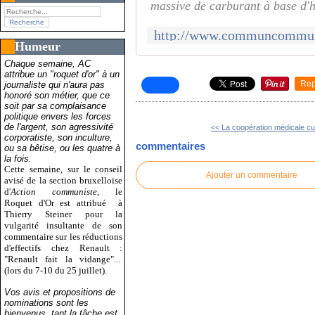
massive de carburant à base d'h
Humeur
Chaque semaine, AC
attribue un "roquet d'or" à un
Rep
journaliste qui n'aura pas
honoré son métier, que ce
soit par sa complaisance
politique envers les forces
de l'argent, son agressivité
<< La coopération médicale cu
corporatiste, son inculture,
commentaires
ou sa bêtise, ou les quatre à
la fois.
Cette semaine, sur le conseil
Ajouter un commentaire
avisé de la section bruxelloise
d'
Action communiste
, le
Roquet d'Or est attribué
à
Thierry Steiner pour la
vulgarité insultante de son
commentaire sur les réductions
d'effectifs chez Renault :
"Renault fait la vidange"...
(lors du 7-10 du 25 juillet).
Vos avis et propositions de
nominations sont les
bienvenus, tant la tâche est