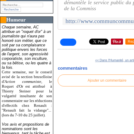
démantèle le service public du 
de la Commiss
Humeur
Chaque semaine, AC
attribue un "roquet d'or" à un
journaliste qui n'aura pas
honoré son métier, que ce
Rep
soit par sa complaisance
politique envers les forces
de l'argent, son agressivité
corporatiste, son inculture,
<< Dans l'Humanité, un artic
ou sa bêtise, ou les quatre à
la fois.
commentaires
Cette semaine, sur le conseil
avisé de la section bruxelloise
Ajouter un commentaire
d'
Action communiste
, le
Roquet d'Or est attribué
à
Thierry Steiner pour la
vulgarité insultante de son
commentaire sur les réductions
d'effectifs chez Renault :
"Renault fait la vidange"...
(lors du 7-10 du 25 juillet).
Vos avis et propositions de
nominations sont les
bienvenus, tant la tâche est