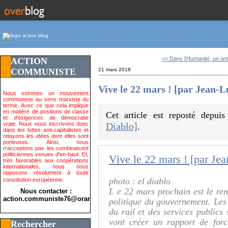
<< Dans l'Humanité, un artic
ACTION
COMMUNISTE
21 mars 2018
Vive le 22 mars ! [par Jean-
Nous sommes un mouvement
communiste au sens marxiste du
terme. Avec ce que cela implique
en matière de positions de classe
Cet article est reposté depui
et d'exigences de démocratie
vraie. Nous nous inscrivons donc
Diablo]
.
dans les luttes anti-capitalistes et
relayons les idées dont elles sont
porteuses. Ainsi, nous
n'acceptons pas les combinaisont
politiciennes venues d'en-haut. Et,
Vive le 22 mars ! [par J
très favorables aux coopérations
internationales, nous nous
opposons résolument à toute
photo : el diablo
constitution européenne.
L e 22 mars prochain est le ren
Nous contacter :
action.communiste76@orange.fr>
politique du gouvernement. Les
du rail et des services public
vont créer un rapport de forc
Rechercher