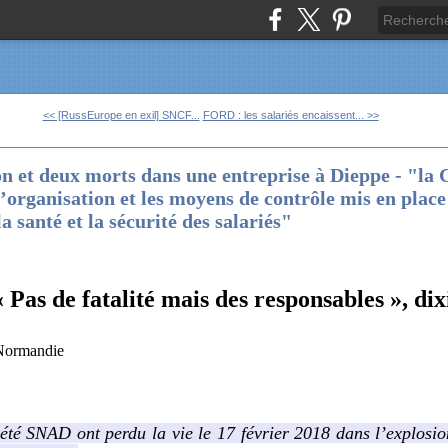
<< [RussEurope en exil] SNCF...
FORD : les salariés encaissent... >>
n et deux morts dans une entreprise à Dieppe - "la
l’organisation et les moyens de contrôle mis en place
a santé et la sécurité des salariés"
« Pas de fatalité mais des responsables », di
-Normandie
été SNAD ont perdu la vie le 17 février 2018 dans l’explosion