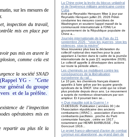
La Chine exige la levée du blocus unilatéral
et de l’ingérence militaire américaine contre
matin, sur les mesures de
Cuba
écrit par Reynaldo Henquen Mise à jour par
r.
Reynaldo Henquen juillet 20, 2026 Pékin
condamne les mesures coercitives de
et, inspection du travail,
Washington et soutient l’appel massif de la
communauté internationale à l’ONU Le
ontrôle mis en place par
gouvernement de la République populaire de
Chine a...
Journée internationale de la Paix du 21
septembre 2026 : “stop les guerres, stop les
violences, stop la misère”
Vous trouverez plus bas la déclaration du
avoir pas mis en œuvre le
collectif national des marches pour la paix
appelant à l'action dans le cadre de la journée
explosion, comme cela est
internationale de la paix (21 septembre 2026).
Le collectif appelle à développer des actions
sur toute la période allant...
Les cheminots se mobilisent contre les
en urgence la société SNAD
conséquences de la libéralisation
européenne du rail…
(Rappel YG -
"Cette
Le 10 juin, les cheminots français étaient
appelés à faire grève par les quatre grands
teur général du groupe
syndicats de la SNCF. Une unité qui ne s’était
plus produite depuis deux ans. Le mouvement
avers et de la préfète.
a surpris de nombreux observateurs par son
ampleur. Et il pourrait bien se...
« Que maudite soit la Guerre ! »
CI-DESSUS: Publication ( années 30 ) de
xistence de l’inspection
l'Association républicaine des anciens
combattants ( ARAC ) , association d'anciens
 modes opératoires mis en
combattants pacifistes , proche du Parti
communiste français , créée en 1917 ,
notamment par HENRI BARBUSSE , Prix
Goncourt 1916...
 repartir au plus tôt la
Le projet franco-allemand d’avion de combat
commun est abandonné, au grand dam de