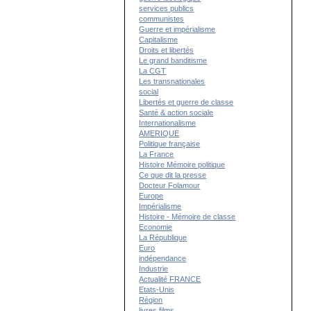
services publics
communistes
Guerre et impérialisme
Capitalisme
Droits et libertés
Le grand banditisme
La CGT
Les transnationales
social
Libertés et guerre de classe
Santé & action sociale
Internationalisme
AMERIQUE
Politique française
La France
Histoire Mémoire politique
Ce que dit la presse
Docteur Folamour
Europe
Impérialisme
Histoire - Mémoire de classe
Economie
La République
Euro
indépendance
Industrie
Actualité FRANCE
Etats-Unis
Région
livres films