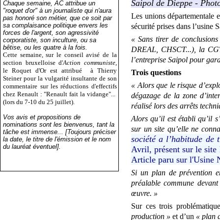
Saipol de Dieppe - Phot
Chaque semaine, AC attribue un
"roquet d'or" à un journaliste qui n'aura
Les unions départementale et
pas honoré son métier, que ce soit par
sa complaisance politique envers les
sécurité prises dans l’usine 
forces de l'argent, son agressivité
«
Sans tirer de conclusions 
corporatiste, son inculture, ou sa
bêtise, ou les quatre à la fois.
DREAL, CHSCT...), la CGT s
Cette semaine, sur le conseil avisé de la
l’entreprise Saipol pour garan
section bruxelloise d'
Action communiste
,
le Roquet d'Or est attribué
à Thierry
Trois questions
Steiner pour la vulgarité insultante de son
«
Alors que le risque d’expl
commentaire sur les réductions d'effectifs
chez Renault : "Renault fait la vidange"...
dégazage de la zone d’inter
(lors du 7-10 du 25 juillet).
réalisé lors des arrêts techni
Vos avis et propositions de
Alors qu’il est établi qu’il
nominations sont les bienvenus, tant la
sur un site qu’elle ne conn
tâche est immense... [Toujours préciser
société a l’habitude de 
la date, le titre de l'émission et le nom
du lauréat éventuel].
Avril, présent sur le sit
Article paru sur l'Usine 
Si un plan de prévention en
préalable commune devant êt
œuvre.
»
Sur ces trois problématiq
production
»
et d’un
«
plan d