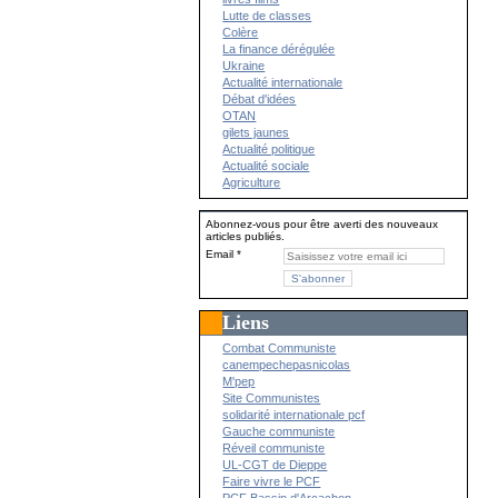
Lutte de classes
Colère
La finance dérégulée
Ukraine
Actualité internationale
Débat d'idées
OTAN
gilets jaunes
Actualité politique
Actualité sociale
Agriculture
Abonnez-vous pour être averti des nouveaux
articles publiés.
Email
Liens
Combat Communiste
canempechepasnicolas
M'pep
Site Communistes
solidarité internationale pcf
Gauche communiste
Réveil communiste
UL-CGT de Dieppe
Faire vivre le PCF
PCF Bassin d'Arcachon