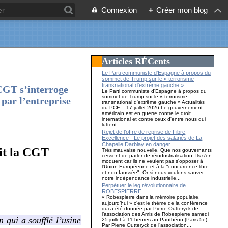
Connexion
+
Créer mon blog
Articles RÉCents
Le Parti communiste d'Espagne à propos du
sommet de Trump sur le « terrorisme
transnational d'extrême gauche »
 CGT s’interroge
Le Parti communiste d'Espagne à propos du
sommet de Trump sur le « terrorisme
 par l’entreprise
transnational d'extrême gauche » Actualités
du PCE – 17 juillet 2026 Le gouvernement
américain est en guerre contre le droit
international et contre ceux d'entre nous qui
luttent...
Rejet de l’offre de reprise de Fibre
Excellence - Le projet des salariés de La
Chapelle Darblay en danger
xit la CGT
Très mauvaise nouvelle. Que nos gouvernants
cessent de parler de réindustrialisation. Ils s'en
moquent car ils ne veulent pas s'opposer à
l'Union Européenne et à la "concurrence libre
et non faussée". Or si nous voulons sauver
notre indépendance industrielle...
Perpétuer le leg révolutionnaire de
ROBESPIERRE
« Robespierre dans la mémoire populaire,
aujourd’hui » c’est le thème de la conférence
qui a été donnée par Pierre Outteryck de
l’association des Amis de Robespierre samedi
 qui a soufflé l’usine
25 juillet à 11 heures au Panthéon (Paris 5e).
Par Pierre Outteryck de l’association...