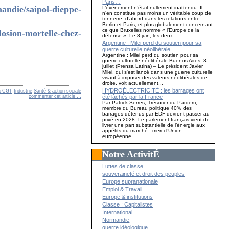
Paris…
andie/saipol-dieppe-
L’événement n’était nullement inattendu. Il
n’en constitue pas moins un véritable coup de
tonnerre, d’abord dans les relations entre
Berlin et Paris, et plus globalement concernant
ce que Bruxelles nomme « l’Europe de la
losion-mortelle-chez-
défense ». Le 8 juin, les deux...
Argentine : Milei perd du soutien pour sa
guerre culturelle néolibérale
Argentine : Milei perd du soutien pour sa
guerre culturelle néolibérale Buenos Aires, 3
juillet (Prensa Latina) – Le président Javier
Milei, qui s'est lancé dans une guerre culturelle
visant à imposer des valeurs néolibérales de
droite, voit actuellement...
HYDROÉLECTRICITÉ : les barrages ont
a CGT
Industrie
Santé & action sociale
été lâchés par la France
commenter cet article
…
Par Patrick Serres, Trésorier du Pardem,
membre du Bureau politique 40% des
barrages détenus par EDF devront passer au
privé en 2028. Le parlement français vient de
livrer une part substantielle de l’énergie aux
appétits du marché : merci l’Union
européenne...
Notre ActivitÉ
Luttes de classe
souveraineté et droit des peuples
Europe supranationale
Emploi & Travail
Europe & institutions
Classe : Capitalistes
International
Normandie
guerre idéologique