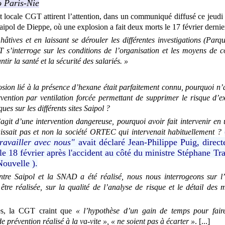
o Paris-Nie
 locale CGT attirent l’attention, dans un communiqué diffusé ce jeudi 
Saipol de Dieppe, où une explosion a fait deux morts le 17 février dernie
hâtives et en laissant se dérouler les différentes investigations (Parqu
’interroge sur les conditions de l’organisation et les moyens de c
tir la santé et la sécurité des salariés.
»
osion lié à la présence d’hexane était parfaitement connu, pourquoi n’
vention par ventilation forcée permettant de supprimer le risque d’
ques sur les différents sites Saipol
?
 s’agit d’une intervention dangereuse, pourquoi avoir fait intervenir 
aissait pas et non la société ORTEC qui intervenait habituellement
?
travailler avec nous"
avait déclaré Jean-Philippe Puig, direc
e le 18 février après l'accident au côté du ministre Stéphane Tr
Nouvelle ).
tre Saipol et la SNAD a été réalisé, nous nous interrogeons sur l’e
re réalisée, sur la qualité de l’analyse de risque et le détail des
ues, la CGT craint que
«
l’hypothèse d’un gain de temps pour faire
e prévention réalisé à la va-vite
», «
ne soient pas à écarter
»
. [...]