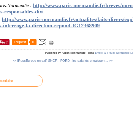
http://www.paris-normandie.fr/breves/norm
 Paris-Normandie :
es-responsables-dixi
http://www
.paris-normandie.fr/actualites/faits-divers/exp
:
-s-interroge-la-direction-repond-IG12368909
Repost
0
Published by Action communiste
-
dans
Emploi & Travail
Normandie
L
<< [RussEurope en exil] SNCF...
FORD : les salariés encaissent... >>
mentaire