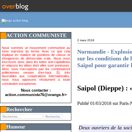
ACTION COMMUNISTE
2 mars 2018
Nous sommes un mouvement communiste au
Normandie - Explosio
sens marxiste du terme. Avec ce que cela
implique en matière de positions de classe et
sur les conditions de 
d'exigences de démocratie vraie. Nous nous
inscrivons donc dans les luttes anti-capitalistes
Saipol pour garantir l
et relayons les idées dont elles sont porteuses.
Ainsi, nous n'acceptons pas les combinaisont
politiciennes venues d'en-haut. Et, très
favorables aux coopérations internationales,
nous nous opposons résolument à toute
constitution européenne.
Saipol (Dieppe) : 
Nous contacter :
action.communiste76@orange.fr>
Publié 01/03/2018 sur Paris
Rechercher
Humeur
Deux ouvriers de la soci