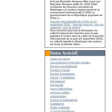
écrit par Reynaldo Henquen Mise à jour par
Reynaldo Henquen juillet 20, 2026 Pékin
condamne les mesures coercitives de
Washington et soutient l’appel massif de la
communauté internationale à l’ONU Le
gouvernement de la République populaire de
Chine a...
Journée internationale de la Paix du 21
septembre 2026 : “stop les guerres, stop les
violences, stop la misère”
Vous trouverez plus bas la déclaration du
collectif national des marches pour la paix
appelant à l'action dans le cadre de la journée
internationale de la paix (21 septembre 2026).
Le collectif appelle à développer des actions
sur toute la période allant...
Notre ActivitÉ
Luttes de classe
souveraineté et droit des peuples
Europe supranationale
Emploi & Travail
Europe & institutions
Classe : Capitalistes
International
Normandie
guerre idéologique
services publics
communistes
Guerre et impérialisme
Capitalisme
Droits et libertés
Le grand banditisme