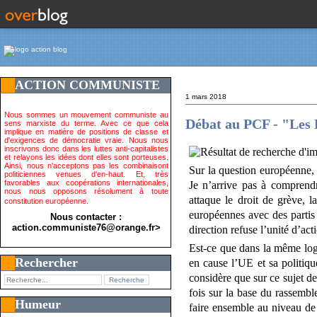
ACTION COMMUNISTE
1 mars 2018
Nous sommes un mouvement communiste au
Débat au PCF - "Les 
sens marxiste du terme. Avec ce que cela
implique en matière de positions de classe et
d'exigences de démocratie vraie. Nous nous
inscrivons donc dans les luttes anti-capitalistes
et relayons les idées dont elles sont porteuses.
Ainsi, nous n'acceptons pas les combinaisont
Sur la question européenne, 
politiciennes venues d'en-haut. Et, très
favorables aux coopérations internationales,
Je n’arrive pas à comprendr
nous nous opposons résolument à toute
attaque le droit de grève, l
constitution européenne.
européennes avec des partis 
Nous contacter :
action.communiste76@orange.fr>
direction refuse l’unité d’ac
Est-ce que dans la même logi
Rechercher
en cause l’UE et sa politiq
considère que sur ce sujet de
fois sur la base du rassembl
Humeur
faire ensemble au niveau de l