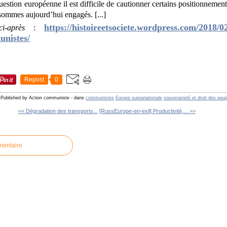
estion européenne il est difficile de cautionner certains positionnement
sommes aujourd’hui engagés. [...]
https://histoireetsociete.wordpress.com/2018/0
i-après
:
unistes/
Repost
0
Published by Action communiste
-
dans
communistes
Europe supranationale
souveraineté et droit des peu
<< Dégradation des transports...
[RussEurope-en-exil] Productivité,... >>
mentaire