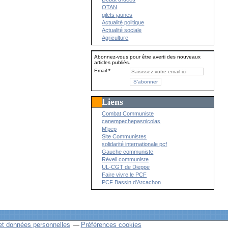
OTAN
gilets jaunes
Actualité politique
Actualité sociale
Agriculture
Abonnez-vous pour être averti des nouveaux
articles publiés.
Email
Liens
Combat Communiste
canempechepasnicolas
M'pep
Site Communistes
solidarité internationale pcf
Gauche communiste
Réveil communiste
UL-CGT de Dieppe
Faire vivre le PCF
PCF Bassin d'Arcachon
et données personnelles
Préférences cookies