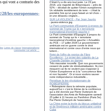
s qui vont a contrario des
C’était il y a dix ans tout juste. Le 23 juin
2016, une majorité de Britanniques – près de
52% – décidait de quitter l’Union européenne.
Un véritable tremblement de terre – c’était la
2/28/les-europeennes-
première fois qu’un pays faisait un tel choix –
et une désaveu cinglant...
SUR LA VIOLENCE - Par Jean Jaurès
- jaures-violence.jpg
Le Parti communiste d'Espagne à propos du
sommet de Trump sur le « terrorisme
transnational d'extrême gauche »
Le Parti communiste d'Espagne à propos du
sommet de Trump sur le « terrorisme
transnational d'extrême gauche » Actualités
du PCE – 17 juillet 2026 Le gouvernement
américain est en guerre contre le droit
ples
Luttes de classe
Internationalisme
international et contre ceux d'entre nous qui
commenter cet article
…
luttent...
Rejet de l’offre de reprise de Fibre
Excellence - Le projet des salariés de La
Chapelle Darblay en danger
Très mauvaise nouvelle. Que nos gouvernants
cessent de parler de réindustrialisation. Ils s'en
moquent car ils ne veulent pas s'opposer à
l'Union Européenne et à la "concurrence libre
et non faussée". Or si nous voulons sauver
notre indépendance industrielle...
Perpétuer le leg révolutionnaire de
ROBESPIERRE
« Robespierre dans la mémoire populaire,
aujourd’hui » c’est le thème de la conférence
qui a été donnée par Pierre Outteryck de
l’association des Amis de Robespierre samedi
25 juillet à 11 heures au Panthéon (Paris 5e).
Par Pierre Outteryck de l’association...
La Chine exige la levée du blocus unilatéral
et de l’ingérence militaire américaine contre
Cuba