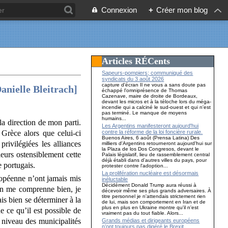
Connexion
+
Créer mon blog
Articles RÉCents
Sapeurs-pompiers; communiqué des
syndicats du 3 août 2026
capture d'écran Il ne vous a sans doute pas
nielle Bleitrach]
échappé l'omniprésence de Thomas
Cazenave, maire de droite de Bordeaux,
devant les micros et à la téloche lors du méga-
incendie qui a calciné le sud-ouest et qui n'est
pas terminé. Le manque de moyens
humains...
a direction de mon parti.
Les Argentins manifesteront aujourd'hui
contre la réforme de la loi foncière rurale.
 Grèce alors que celui-ci
Buenos Aires, 6 août (Prensa Latina) Des
privilégiées les alliances
milliers d'Argentins retourneront aujourd'hui sur
la Plaza de los Dos Congresos, devant le
leurs ostensiblement cette
Palais législatif, lieu de rassemblement central
déjà établi dans d'autres villes du pays, pour
e portugais.
protester contre l'adoption...
La prolifération nucléaire est désormais
uropéenne n’ont jamais mis
inéluctable
Décidément Donald Trump aura réussi à
’on me comprenne bien, je
décevoir même ses plus grands adversaires. À
titre personnel je n'attendais strictement rien
ais bien se déterminer à la
de lui, mais son comportement en Iran et de
plus en plus en Ukraine montre qu'il n'est
e ce qu’il est possible de
vraiment pas du tout fiable. Alors...
u niveau des municipalités
Grands médias et dirigeants européens
n’ont toujours pas digéré le Brexit…