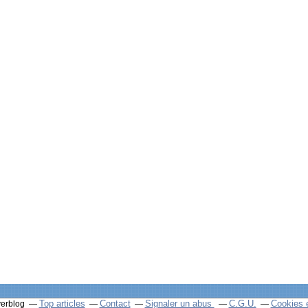
Top articles
Contact
Signaler un abus
C.G.U.
Cookies 
verblog