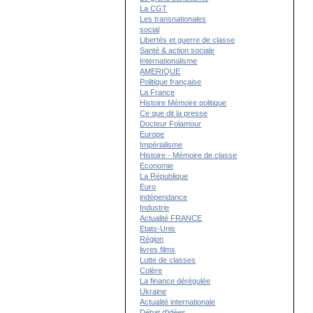
La CGT
Les transnationales
social
Libertés et guerre de classe
Santé & action sociale
Internationalisme
AMERIQUE
Politique française
La France
Histoire Mémoire politique
Ce que dit la presse
Docteur Folamour
Europe
Impérialisme
Histoire - Mémoire de classe
Economie
La République
Euro
indépendance
Industrie
Actualité FRANCE
Etats-Unis
Région
livres films
Lutte de classes
Colère
La finance dérégulée
Ukraine
Actualité internationale
Débat d'idées