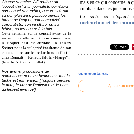
Chaque semaine, AC attribue un
mais en ce qui concerne la qu
"roquet d'or" à un journaliste qui n'aura
combats dans lesquels nous 
pas honoré son métier, que ce soit par
sa complaisance politique envers les
La suite en cliquant c
forces de l'argent, son agressivité
melenchon-et-les-comm
corporatiste, son inculture, ou sa
bêtise, ou les quatre à la fois.
Cette semaine, sur le conseil avisé de la
section bruxelloise d'
Action communiste
,
le Roquet d'Or est attribué
à Thierry
Steiner pour la vulgarité insultante de son
commentaire sur les réductions d'effectifs
chez Renault : "Renault fait la vidange"...
(lors du 7-10 du 25 juillet).
Vos avis et propositions de
commentaires
nominations sont les bienvenus, tant la
tâche est immense... [Toujours préciser
la date, le titre de l'émission et le nom
Ajouter un com
du lauréat éventuel].