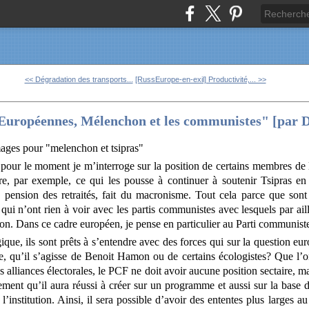
<< Dégradation des transports...
[RussEurope-en-exil] Productivité,... >>
Européennes, Mélenchon et les communistes" [par Da
pour le moment je m’interroge sur la position de certains membres de l
e, par exemple, ce qui les pousse à continuer à soutenir Tsipras en
a pension des retraités, fait du macronisme. Tout cela parce que sont 
qui n’ont rien à voir avec les partis communistes avec lesquels par ail
tion. Dans ce cadre européen, je pense en particulier au Parti communist
que, ils sont prêts à s’entendre avec des forces qui sur la question e
ue, qu’il s’agisse de Benoit Hamon ou de certains écologistes? Que l
s alliances électorales, le PCF ne doit avoir aucune position sectaire, m
ement qu’il aura réussi à créer sur un programme et aussi sur la base d
’institution. Ainsi, il sera possible d’avoir des ententes plus larges a