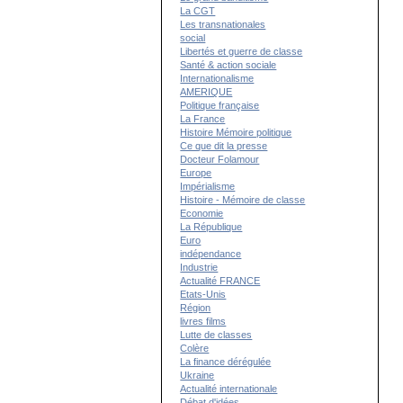
La CGT
Les transnationales
social
Libertés et guerre de classe
Santé & action sociale
Internationalisme
AMERIQUE
Politique française
La France
Histoire Mémoire politique
Ce que dit la presse
Docteur Folamour
Europe
Impérialisme
Histoire - Mémoire de classe
Economie
La République
Euro
indépendance
Industrie
Actualité FRANCE
Etats-Unis
Région
livres films
Lutte de classes
Colère
La finance dérégulée
Ukraine
Actualité internationale
Débat d'idées