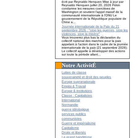
écrit par Reynaldo Henquen Mise à jour par
Reynaldo Henquen juillet 20, 2026 Pékin
condamne les mesures coercitives de
Washington et soutient l’appel massif de la
communauté internationale à l’ONU Le
gouvernement de la République populaire de
Chine a...
Journée internationale de la Paix du 21
septembre 2026 : “stop les guerres, stop les
violences, stop la misère”
Vous trouverez plus bas la déclaration du
collectif national des marches pour la paix
appelant à l'action dans le cadre de la journée
internationale de la paix (21 septembre 2026).
Le collectif appelle à développer des actions
sur toute la période allant...
Notre ActivitÉ
Luttes de classe
souveraineté et droit des peuples
Europe supranationale
Emploi & Travail
Europe & institutions
Classe : Capitalistes
International
Normandie
guerre idéologique
services publics
communistes
Guerre et impérialisme
Capitalisme
Droits et libertés
Le grand banditisme