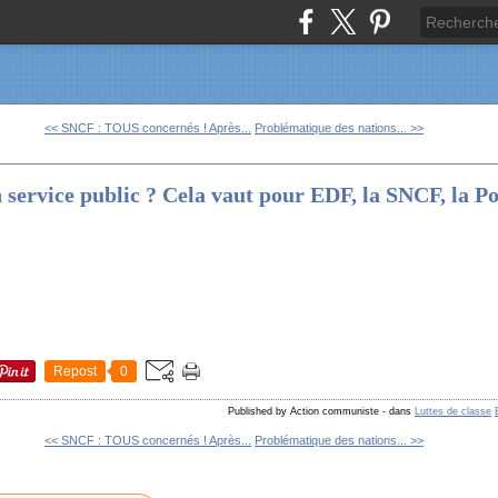
<< SNCF : TOUS concernés ! Après...
Problématique des nations... >>
ervice public ? Cela vaut pour EDF, la SNCF, la Post
Repost
0
Published by Action communiste
-
dans
Luttes de classe
<< SNCF : TOUS concernés ! Après...
Problématique des nations... >>