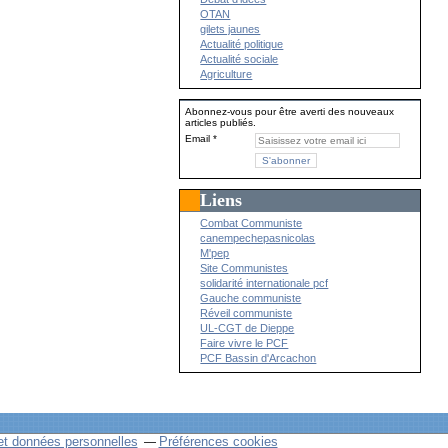
OTAN
gilets jaunes
Actualité politique
Actualité sociale
Agriculture
Abonnez-vous pour être averti des nouveaux
articles publiés.
Email
Liens
Combat Communiste
canempechepasnicolas
M'pep
Site Communistes
solidarité internationale pcf
Gauche communiste
Réveil communiste
UL-CGT de Dieppe
Faire vivre le PCF
PCF Bassin d'Arcachon
et données personnelles
Préférences cookies