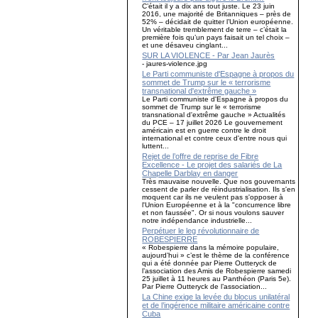
C’était il y a dix ans tout juste. Le 23 juin
2016, une majorité de Britanniques – près de
52% – décidait de quitter l’Union européenne.
Un véritable tremblement de terre – c’était la
première fois qu’un pays faisait un tel choix –
et une désaveu cinglant...
SUR LA VIOLENCE - Par Jean Jaurès
- jaures-violence.jpg
Le Parti communiste d'Espagne à propos du
sommet de Trump sur le « terrorisme
transnational d'extrême gauche »
Le Parti communiste d'Espagne à propos du
sommet de Trump sur le « terrorisme
transnational d'extrême gauche » Actualités
du PCE – 17 juillet 2026 Le gouvernement
américain est en guerre contre le droit
international et contre ceux d'entre nous qui
luttent...
Rejet de l’offre de reprise de Fibre
Excellence - Le projet des salariés de La
Chapelle Darblay en danger
Très mauvaise nouvelle. Que nos gouvernants
cessent de parler de réindustrialisation. Ils s'en
moquent car ils ne veulent pas s'opposer à
l'Union Européenne et à la "concurrence libre
et non faussée". Or si nous voulons sauver
notre indépendance industrielle...
Perpétuer le leg révolutionnaire de
ROBESPIERRE
« Robespierre dans la mémoire populaire,
aujourd’hui » c’est le thème de la conférence
qui a été donnée par Pierre Outteryck de
l’association des Amis de Robespierre samedi
25 juillet à 11 heures au Panthéon (Paris 5e).
Par Pierre Outteryck de l’association...
La Chine exige la levée du blocus unilatéral
et de l’ingérence militaire américaine contre
Cuba