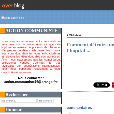
ACTION COMMUNISTE
1 mars 2018
Nous sommes un mouvement communiste au
Comment détruire un s
sens marxiste du terme. Avec ce que cela
implique en matière de positions de classe et
l'hôpital ...
d'exigences de démocratie vraie. Nous nous
inscrivons donc dans les luttes anti-capitalistes
et relayons les idées dont elles sont porteuses.
Ainsi, nous n'acceptons pas les combinaisont
politiciennes venues d'en-haut. Et, très
favorables aux coopérations internationales,
nous nous opposons résolument à toute
constitution européenne.
Nous contacter :
action.communiste76@orange.fr>
Rechercher
commentaires
Humeur