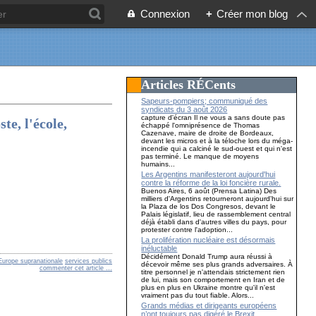
Connexion
+
Créer mon blog
Articles RÉCents
Sapeurs-pompiers; communiqué des
syndicats du 3 août 2026
capture d'écran Il ne vous a sans doute pas
e, l'école,
échappé l'omniprésence de Thomas
Cazenave, maire de droite de Bordeaux,
devant les micros et à la téloche lors du méga-
incendie qui a calciné le sud-ouest et qui n'est
pas terminé. Le manque de moyens
humains...
Les Argentins manifesteront aujourd'hui
contre la réforme de la loi foncière rurale.
Buenos Aires, 6 août (Prensa Latina) Des
milliers d'Argentins retourneront aujourd'hui sur
la Plaza de los Dos Congresos, devant le
Palais législatif, lieu de rassemblement central
déjà établi dans d'autres villes du pays, pour
protester contre l'adoption...
La prolifération nucléaire est désormais
inéluctable
Décidément Donald Trump aura réussi à
Europe supranationale
services publics
décevoir même ses plus grands adversaires. À
commenter cet article
…
titre personnel je n'attendais strictement rien
de lui, mais son comportement en Iran et de
plus en plus en Ukraine montre qu'il n'est
vraiment pas du tout fiable. Alors...
Grands médias et dirigeants européens
n’ont toujours pas digéré le Brexit…