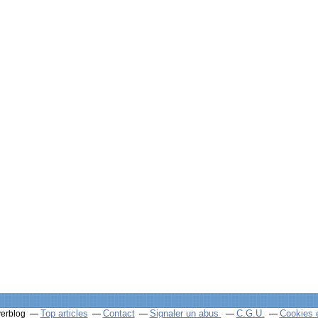
Top articles
Contact
Signaler un abus
C.G.U.
Cookies 
verblog