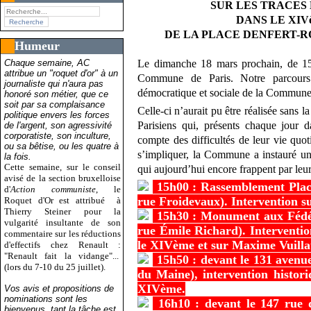
SUR LES TRACES
DANS LE XI
DE LA PLACE DENFERT-R
Humeur
Chaque semaine, AC
Le dimanche 18 mars prochain, de 15
attribue un "roquet d'or" à un
Commune de Paris. Notre parcours
journaliste qui n'aura pas
démocratique et sociale de la Commune
honoré son métier, que ce
soit par sa complaisance
Celle-ci n’aurait pu être réalisée sans l
politique envers les forces
Parisiens qui, présents chaque jour d
de l'argent, son agressivité
corporatiste, son inculture,
compte des difficultés de leur vie quo
ou sa bêtise, ou les quatre à
s’impliquer, la Commune a instauré un
la fois.
Cette semaine, sur le conseil
qui aujourd’hui encore frappent par leu
avisé de la section bruxelloise
15h00 : Rassemblement Place
d'
Action communiste
, le
rue Froidevaux). Intervention 
Roquet d'Or est attribué
à
Thierry Steiner pour la
15h30 : Monument aux Fédér
vulgarité insultante de son
rue Émile Richard). Interventio
commentaire sur les réductions
le XIVème et sur Maxime Vuill
d'effectifs chez Renault :
"Renault fait la vidange"...
15h50 : devant le 131 avenu
(lors du 7-10 du 25 juillet).
du Maine), intervention histori
XIVème.
Vos avis et propositions de
nominations sont les
16h10 : devant le 147 rue d
bienvenus, tant la tâche est