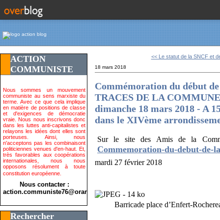
<< Le statut de la SNCF et de
ACTION
COMMUNISTE
18 mars 2018
Commémoration du début de
Nous sommes un mouvement
TRACES DE LA COMMUNE DE
communiste au sens marxiste du
terme. Avec ce que cela implique
dimanche 18 mars 2018 - A 15
en matière de positions de classe
et d'exigences de démocratie
dans le XIVème arrondisseme
vraie. Nous nous inscrivons donc
dans les luttes anti-capitalistes et
relayons les idées dont elles sont
porteuses. Ainsi, nous
Sur le site des Amis de la Com
n'acceptons pas les combinaisont
Commemoration-du-debut-de-l
politiciennes venues d'en-haut. Et,
très favorables aux coopérations
internationales, nous nous
mardi 27 février 2018
opposons résolument à toute
constitution européenne.
Nous contacter :
action.communiste76@orange.fr>
Barricade place d’Enfert-Rochere
Rechercher