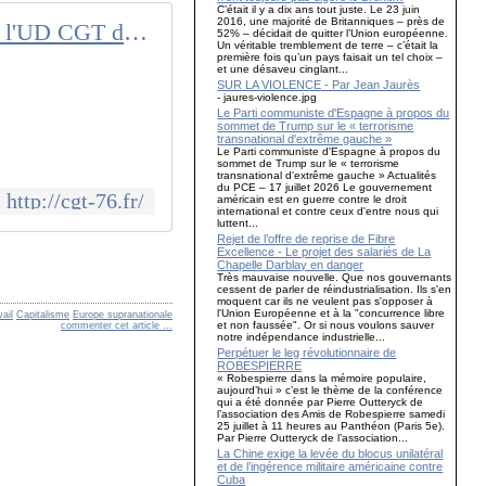
C’était il y a dix ans tout juste. Le 23 juin
2016, une majorité de Britanniques – près de
CGT 76 - Le site de l'UD CGT de Seine Maritime
52% – décidait de quitter l’Union européenne.
Un véritable tremblement de terre – c’était la
première fois qu’un pays faisait un tel choix –
et une désaveu cinglant...
SUR LA VIOLENCE - Par Jean Jaurès
- jaures-violence.jpg
Le Parti communiste d'Espagne à propos du
sommet de Trump sur le « terrorisme
transnational d'extrême gauche »
Le Parti communiste d'Espagne à propos du
sommet de Trump sur le « terrorisme
transnational d'extrême gauche » Actualités
du PCE – 17 juillet 2026 Le gouvernement
http://cgt-76.fr/
américain est en guerre contre le droit
international et contre ceux d'entre nous qui
luttent...
Rejet de l’offre de reprise de Fibre
Excellence - Le projet des salariés de La
Chapelle Darblay en danger
Très mauvaise nouvelle. Que nos gouvernants
cessent de parler de réindustrialisation. Ils s'en
moquent car ils ne veulent pas s'opposer à
l'Union Européenne et à la "concurrence libre
ail
Capitalisme
Europe supranationale
et non faussée". Or si nous voulons sauver
commenter cet article
…
notre indépendance industrielle...
Perpétuer le leg révolutionnaire de
ROBESPIERRE
« Robespierre dans la mémoire populaire,
aujourd’hui » c’est le thème de la conférence
qui a été donnée par Pierre Outteryck de
l’association des Amis de Robespierre samedi
25 juillet à 11 heures au Panthéon (Paris 5e).
Par Pierre Outteryck de l’association...
La Chine exige la levée du blocus unilatéral
et de l’ingérence militaire américaine contre
Cuba