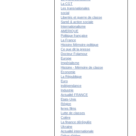
La CGT
Les transnationales
social
Libertés et guerre de classe
Santé & action sociale
Internationalisme
AMERIQUE
Politique française
La France
Histoire Mémoire politique
Ce que dit la presse
Docteur Folamour
Europe
Impérialisme
Histoire - Mémoire de classe
Economie
La République
Euro
indépendance
Industrie
Actualité FRANCE
Etats-Unis
Région
livres films
Lutte de classes
Colère
La finance dérégulée
Ukraine
Actualité internationale
Débat d'idées