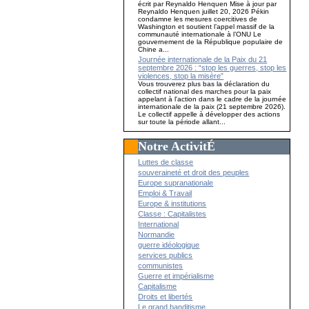
écrit par Reynaldo Henquen Mise à jour par
Reynaldo Henquen juillet 20, 2026 Pékin
condamne les mesures coercitives de
Washington et soutient l’appel massif de la
communauté internationale à l’ONU Le
gouvernement de la République populaire de
Chine a...
Journée internationale de la Paix du 21
septembre 2026 : “stop les guerres, stop les
violences, stop la misère”
Vous trouverez plus bas la déclaration du
collectif national des marches pour la paix
appelant à l'action dans le cadre de la journée
internationale de la paix (21 septembre 2026).
Le collectif appelle à développer des actions
sur toute la période allant...
Notre ActivitÉ
Luttes de classe
souveraineté et droit des peuples
Europe supranationale
Emploi & Travail
Europe & institutions
Classe : Capitalistes
International
Normandie
guerre idéologique
services publics
communistes
Guerre et impérialisme
Capitalisme
Droits et libertés
Le grand banditisme