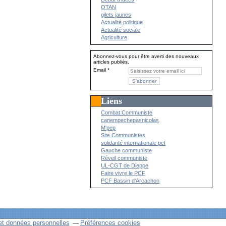
OTAN
gilets jaunes
Actualité politique
Actualité sociale
Agriculture
Abonnez-vous pour être averti des nouveaux
articles publiés.
Email
Liens
Combat Communiste
canempechepasnicolas
M'pep
Site Communistes
solidarité internationale pcf
Gauche communiste
Réveil communiste
UL-CGT de Dieppe
Faire vivre le PCF
PCF Bassin d'Arcachon
et données personnelles
Préférences cookies