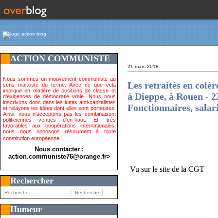
ACTION COMMUNISTE
21 mars 2018
Nous sommes un mouvement communiste au
Les retraités en colè
sens marxiste du terme. Avec ce que cela
implique en matière de positions de classe et
à Dieppe, à Rouen - 2
d'exigences de démocratie vraie. Nous nous
inscrivons donc dans les luttes anti-capitalistes
Fonctionnaires, salar
et relayons les idées dont elles sont porteuses.
Ainsi, nous n'acceptons pas les combinaisont
politiciennes venues d'en-haut. Et, très
favorables aux coopérations internationales,
nous nous opposons résolument à toute
constitution européenne.
Nous contacter :
action.communiste76@orange.fr>
Vu sur le site de la CGT
Rechercher
Humeur