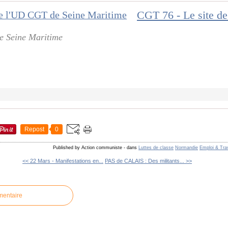
e Seine Maritime
Repost
0
Published by Action communiste
-
dans
Luttes de classe
Normandie
Emploi & Trav
<< 22 Mars - Manifestations en...
PAS de CALAIS : Des militants... >>
mentaire