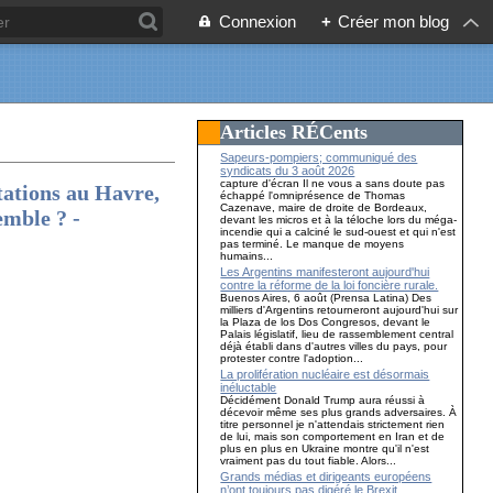
Connexion
+
Créer mon blog
Articles RÉCents
Sapeurs-pompiers; communiqué des
syndicats du 3 août 2026
capture d'écran Il ne vous a sans doute pas
stations au Havre,
échappé l'omniprésence de Thomas
Cazenave, maire de droite de Bordeaux,
emble ? -
devant les micros et à la téloche lors du méga-
incendie qui a calciné le sud-ouest et qui n'est
pas terminé. Le manque de moyens
humains...
Les Argentins manifesteront aujourd'hui
contre la réforme de la loi foncière rurale.
Buenos Aires, 6 août (Prensa Latina) Des
milliers d'Argentins retourneront aujourd'hui sur
la Plaza de los Dos Congresos, devant le
Palais législatif, lieu de rassemblement central
déjà établi dans d'autres villes du pays, pour
protester contre l'adoption...
La prolifération nucléaire est désormais
inéluctable
Décidément Donald Trump aura réussi à
décevoir même ses plus grands adversaires. À
titre personnel je n'attendais strictement rien
de lui, mais son comportement en Iran et de
plus en plus en Ukraine montre qu'il n'est
vraiment pas du tout fiable. Alors...
Grands médias et dirigeants européens
n’ont toujours pas digéré le Brexit…