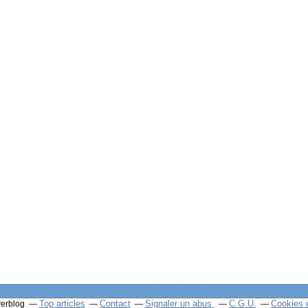
Top articles
Contact
Signaler un abus
C.G.U.
Cookies 
verblog