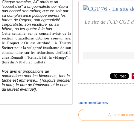
Chaque semaine, AC attribue un
"roquet d'or" à un journaliste qui n'aura
pas honoré son métier, que ce soit par
sa complaisance politique envers les
forces de l'argent, son agressivité
Le site de l'UD CGT d
corporatiste, son inculture, ou sa
bêtise, ou les quatre à la fois.
Cette semaine, sur le conseil avisé de la
section bruxelloise d'
Action communiste
,
le Roquet d'Or est attribué
à Thierry
Steiner pour la vulgarité insultante de son
commentaire sur les réductions d'effectifs
chez Renault : "Renault fait la vidange"...
(lors du 7-10 du 25 juillet).
Vos avis et propositions de
nominations sont les bienvenus, tant la
tâche est immense... [Toujours préciser
la date, le titre de l'émission et le nom
du lauréat éventuel].
commentaires
Ajouter un com