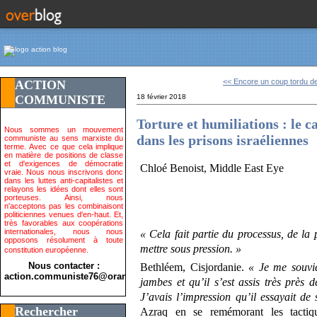
<< Encore un coup tordu de
ACTION
COMMUNISTE
18 février 2018
Torture et humiliations : le c
Nous sommes un mouvement
dans les prisons israéliennes
communiste au sens marxiste du
terme. Avec ce que cela implique
en matière de positions de classe
et d'exigences de démocratie
Chloé Benoist, Middle East Eye
vraie. Nous nous inscrivons donc
dans les luttes anti-capitalistes et
relayons les idées dont elles sont
porteuses. Ainsi, nous
n'acceptons pas les combinaisont
politiciennes venues d'en-haut. Et,
très favorables aux coopérations
internationales, nous nous
« Cela fait partie du processus, de la po
opposons résolument à toute
mettre sous pression. »
constitution européenne.
Nous contacter :
Bethléem, Cisjordanie.
« Je me souvie
action.communiste76@orange.fr>
jambes et qu’il s’est assis très près
J’avais l’impression qu’il essayait d
Rechercher
Azraq en se remémorant les tactiqu