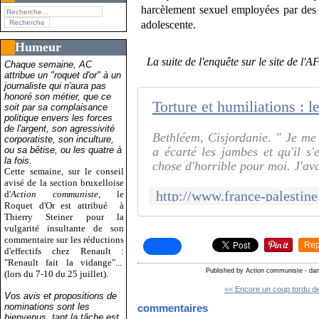
harcèlement sexuel employées par des in
adolescente.
Humeur
La suite de l'enquête sur le site de l'A
Chaque semaine, AC
attribue un "roquet d'or" à un
journaliste qui n'aura pas
honoré son métier, que ce
soit par sa complaisance
politique envers les forces
de l'argent, son agressivité
Bethléem, Cisjordanie. " Je me 
corporatiste, son inculture,
ou sa bêtise, ou les quatre à
a écarté les jambes et qu'il s'
la fois.
chose d'horrible pour moi. J'ava
Cette semaine, sur le conseil
avisé de la section bruxelloise
d'
Action communiste
, le
Roquet d'Or est attribué
à
Thierry Steiner pour la
vulgarité insultante de son
commentaire sur les réductions
Rep
d'effectifs chez Renault :
"Renault fait la vidange"...
Published by Action communiste
-
da
(lors du 7-10 du 25 juillet).
<< Encore un coup tordu de
Vos avis et propositions de
nominations sont les
commentaires
bienvenus, tant la tâche est