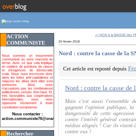
<< NON à la BAISSE des P
ACTION
COMMUNISTE
20 février 2018
Nord : contre la casse de la S
Nous sommes un mouvement
communiste au sens marxiste du
terme. Avec ce que cela implique
en matière de positions de classe
Fro
Cet article est reposté depuis
et d'exigences de démocratie
vraie. Nous nous inscrivons donc
dans les luttes anti-capitalistes et
relayons les idées dont elles sont
porteuses. Ainsi, nous
Nord : contre la casse de 
n'acceptons pas les combinaisont
politiciennes venues d'en-haut. Et,
très favorables aux coopérations
internationales, nous nous
Mais c'est aussi l'ensemble d
opposons résolument à toute
gagnant l'opinion publique, la
constitution européenne.
dangerosité de cette agressio
Nous contacter :
action.communiste76@orange.fr>
contre l'intérêt général contra
médias alignés ! Car ils visent 
contre eux !
Rechercher