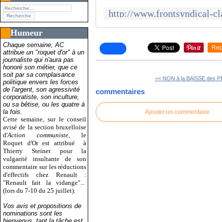
Humeur
Chaque semaine, AC
Rep
attribue un "roquet d'or" à un
journaliste qui n'aura pas
honoré son métier, que ce
soit par sa complaisance
<< NON à la BAISSE des P
politique envers les forces
de l'argent, son agressivité
commentaires
corporatiste, son inculture,
ou sa bêtise, ou les quatre à
la fois.
Ajouter un commentaire
Cette semaine, sur le conseil
avisé de la section bruxelloise
d'
Action communiste
, le
Roquet d'Or est attribué
à
Thierry Steiner pour la
vulgarité insultante de son
commentaire sur les réductions
d'effectifs chez Renault :
"Renault fait la vidange"...
(lors du 7-10 du 25 juillet).
Vos avis et propositions de
nominations sont les
bienvenus, tant la tâche est