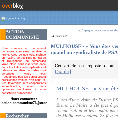
<< Espagne : nous sommes des
ACTION
COMMUNISTE
24 février 2018
MULHOUSE - « Vous êtes venu
Nous sommes un mouvement
quand un syndicaliste de PSA
communiste au sens marxiste du
terme. Avec ce que cela implique
en matière de positions de classe
et d'exigences de démocratie
vraie. Nous nous inscrivons donc
Cet article est reposté depui
dans les luttes anti-capitalistes et
Diablo]
relayons les idées dont elles sont
.
porteuses. Ainsi, nous
n'acceptons pas les combinaisont
politiciennes venues d'en-haut. Et,
très favorables aux coopérations
internationales, nous nous
opposons résolument à toute
constitution européenne.
Nous contacter :
L ors d'une visite de l'usine 
action.communiste76@orange.fr>
Bruno Le Maire a été pris à pa
rémunération et les conditions d
de Mulhouse vendredi 23 février
Rechercher