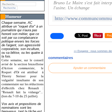
Bruno Le Maire s'est fait inter
l'usine. Un échange
Humeur
Chaque semaine, AC
attribue un "roquet d'or" à un
journaliste qui n'aura pas
honoré son métier, que ce
Rep
soit par sa complaisance
politique envers les forces
de l'argent, son agressivité
corporatiste, son inculture,
<< Espagne : nous sommes des
ou sa bêtise, ou les quatre à
la fois.
commentaires
Cette semaine, sur le conseil
avisé de la section bruxelloise
d'
Action communiste
, le
Ajouter un commentaire
Roquet d'Or est attribué
à
Thierry Steiner pour la
vulgarité insultante de son
commentaire sur les réductions
d'effectifs chez Renault :
"Renault fait la vidange"...
(lors du 7-10 du 25 juillet).
Vos avis et propositions de
nominations sont les
bienvenus, tant la tâche est